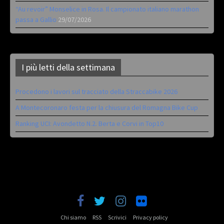
“Au revoir” Monselice in Rosa. Il campionato italiano marathon
passa a Gallio
29/07/2026
I più letti della settimana
Procedono i lavori sul tracciato della Straccabike 2026
A Montecoronaro festa per la chiusura del Romagna Bike Cup
Ranking UCI: Avondetto N.2. Berta e Corvi in Top10
Chi siamo
RSS
Scrivici
Privacy policy