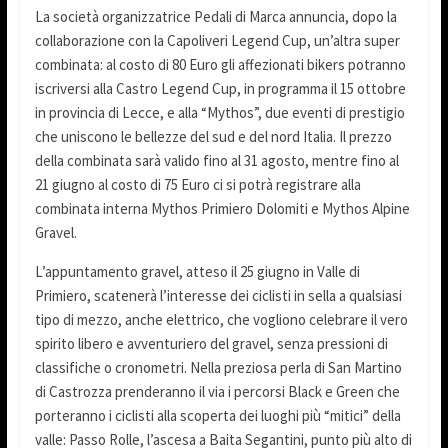
La società organizzatrice Pedali di Marca annuncia, dopo la
collaborazione con la Capoliveri Legend Cup, un’altra super
combinata: al costo di 80 Euro gli affezionati bikers potranno
iscriversi alla Castro Legend Cup, in programma il 15 ottobre
in provincia di Lecce, e alla “Mythos”, due eventi di prestigio
che uniscono le bellezze del sud e del nord Italia. Il prezzo
della combinata sarà valido fino al 31 agosto, mentre fino al
21 giugno al costo di 75 Euro ci si potrà registrare alla
combinata interna Mythos Primiero Dolomiti e Mythos Alpine
Gravel.
L’appuntamento gravel, atteso il 25 giugno in Valle di
Primiero, scatenerà l’interesse dei ciclisti in sella a qualsiasi
tipo di mezzo, anche elettrico, che vogliono celebrare il vero
spirito libero e avventuriero del gravel, senza pressioni di
classifiche o cronometri. Nella preziosa perla di San Martino
di Castrozza prenderanno il via i percorsi Black e Green che
porteranno i ciclisti alla scoperta dei luoghi più “mitici” della
valle: Passo Rolle, l’ascesa a Baita Segantini, punto più alto di