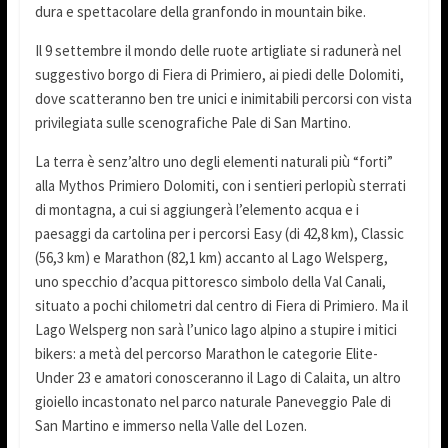
dura e spettacolare della granfondo in mountain bike.
Il 9 settembre il mondo delle ruote artigliate si radunerà nel
suggestivo borgo di Fiera di Primiero, ai piedi delle Dolomiti,
dove scatteranno ben tre unici e inimitabili percorsi con vista
privilegiata sulle scenografiche Pale di San Martino.
La terra è senz’altro uno degli elementi naturali più “forti”
alla Mythos Primiero Dolomiti, con i sentieri perlopiù sterrati
di montagna, a cui si aggiungerà l’elemento acqua e i
paesaggi da cartolina per i percorsi Easy (di 42,8 km), Classic
(56,3 km) e Marathon (82,1 km) accanto al Lago Welsperg,
uno specchio d’acqua pittoresco simbolo della Val Canali,
situato a pochi chilometri dal centro di Fiera di Primiero. Ma il
Lago Welsperg non sarà l’unico lago alpino a stupire i mitici
bikers: a metà del percorso Marathon le categorie Elite-
Under 23 e amatori conosceranno il Lago di Calaita, un altro
gioiello incastonato nel parco naturale Paneveggio Pale di
San Martino e immerso nella Valle del Lozen.