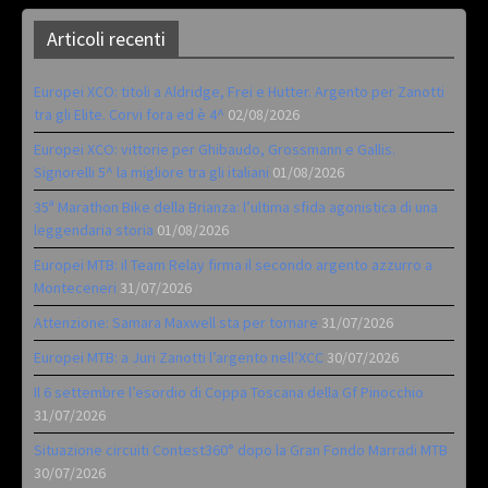
Articoli recenti
Europei XCO: titoli a Aldridge, Frei e Hutter. Argento per Zanotti
tra gli Elite. Corvi fora ed è 4^
02/08/2026
Europei XCO: vittorie per Ghibaudo, Grossmann e Gallis.
Signorelli 5^ la migliore tra gli italiani
01/08/2026
35ª Marathon Bike della Brianza: l’ultima sfida agonistica di una
leggendaria storia
01/08/2026
Europei MTB: il Team Relay firma il secondo argento azzurro a
Monteceneri
31/07/2026
Attenzione: Samara Maxwell sta per tornare
31/07/2026
Europei MTB: a Juri Zanotti l’argento nell’XCC
30/07/2026
Il 6 settembre l’esordio di Coppa Toscana della Gf Pinocchio
31/07/2026
Situazione circuiti Contest360° dopo la Gran Fondo Marradi MTB
30/07/2026