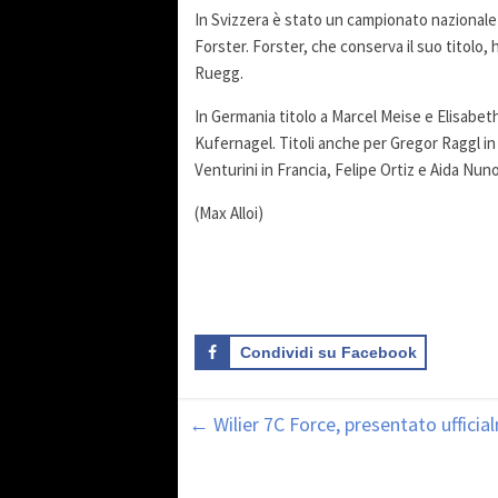
In Svizzera è stato un campionato nazionale d
Forster. Forster, che conserva il suo titolo
Ruegg.
In Germania titolo a Marcel Meise e Elisabe
Kufernagel. Titoli anche per Gregor Raggl i
Venturini in Francia, Felipe Ortiz e Aida Nu
(Max Alloi)
Condividi su Facebook
←
Wilier 7C Force, presentato uffici