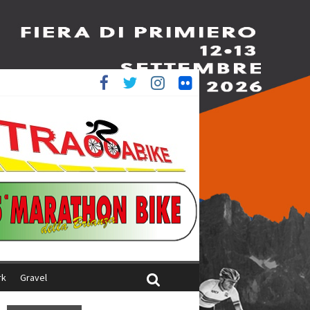
è 4^
iani
rk
Gravel