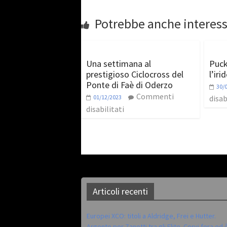
Potrebbe anche interess
Una settimana al
Puck
prestigioso Ciclocross del
l’ir
Ponte di Faè di Oderzo
30/
Commenti
01/12/2023
disab
disabilitati
Articoli recenti
Europei XCO: titoli a Aldridge, Frei e Hutter.
Argento per Zanotti tra gli Elite. Corvi fora ed 