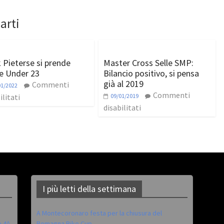
arti
 Pieterse si prende
Master Cross Selle SMP:
ide Under 23
Bilancio positivo, si pensa
già al 2019
Commenti
01/2022
Commenti
ilitati
09/01/2019
disabilitati
I più letti della settimana
A Montecoronaro festa per la chiusura del
è 4^
Romagna Bike Cup