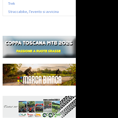
Trek
Straccabike, l’evento si avvicina