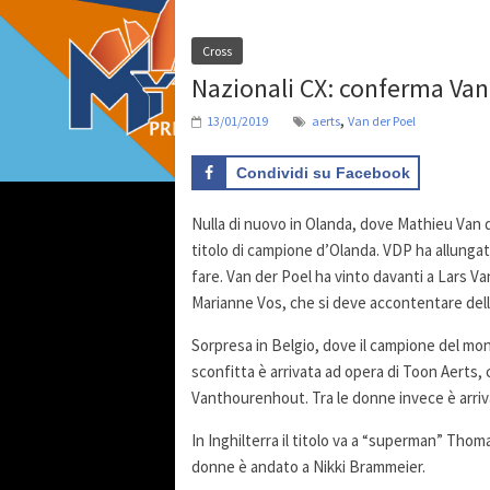
Cross
Nazionali CX: conferma Van 
,
13/01/2019
aerts
Van der Poel
Condividi su Facebook
Nulla di nuovo in Olanda, dove Mathieu Van
titolo di campione d’Olanda. VDP ha allungato 
fare. Van der Poel ha vinto davanti a Lars V
Marianne Vos, che si deve accontentare del
Sorpresa in Belgio, dove il campione del mon
sconfitta è arrivata ad opera di Toon Aerts, c
Vanthourenhout. Tra le donne invece è arriva
In Inghilterra il titolo va a “superman” Thoma
donne è andato a Nikki Brammeier.