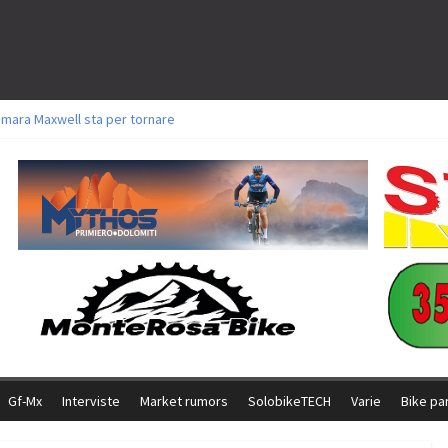
amara Maxwell sta per tornare
toli a Aldridge, Frei e Hutter. Argento per Zanotti tra gli Elite. Corvi fora ed 
ttorie per Ghibaudo, Grossmann e Gallis. Signorelli 5^ la migliore tra gli ital
ike della Brianza: l’ultima sfida agonistica di una leggendaria storia
l Team Relay firma il secondo argento azzurro a Monteceneri
Gf-Mx
Interviste
Market rumors
SolobikeTECH
Varie
Bike pa