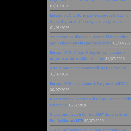
02/08/2026
Europei XCO: vittorie per Ghibaudo, Grossman
Gallis. Signorelli 5^ la migliore tra gli italiani
01/08/2026
35ª Marathon Bike della Brianza: l’ultima sfida
agonistica di una leggendaria storia
01/08/202
Europei MTB: il Team Relay firma il secondo
argento azzurro a Monteceneri
31/07/2026
Attenzione: Samara Maxwell sta per tornare
31/07/2026
Europei MTB: a Juri Zanotti l’argento nell’XCC
30/07/2026
Il 6 settembre l’esordio di Coppa Toscana dell
Pinocchio
31/07/2026
Situazione circuiti Contest360° dopo la Gran
Fondo Marradi MTB
30/07/2026
“Au revoir” Monselice in Rosa. Il campionato