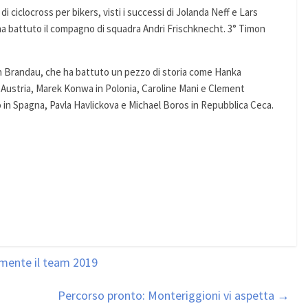
i ciclocross per bikers, visti i successi di Jolanda Neff e Lars
, ha battuto il compagno di squadra Andri Frischknecht. 3° Timon
th Brandau, che ha battuto un pezzo di storia come Hanka
n Austria, Marek Konwa in Polonia, Caroline Mani e Clement
no in Spagna, Pavla Havlickova e Michael Boros in Repubblica Ceca.
almente il team 2019
Percorso pronto: Monteriggioni vi aspetta
→