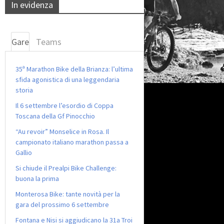
In evidenza
Gare
Teams
35ª Marathon Bike della Brianza: l’ultima
sfida agonistica di una leggendaria
storia
Il 6 settembre l’esordio di Coppa
Toscana della Gf Pinocchio
“Au revoir” Monselice in Rosa. Il
campionato italiano marathon passa a
Gallio
Si chiude il Prealpi Bike Challenge:
buona la prima
Monterosa Bike: tante novità per la
gara del prossimo 6 settembre
Fontana e Nisi si aggiudicano la 31a Troi