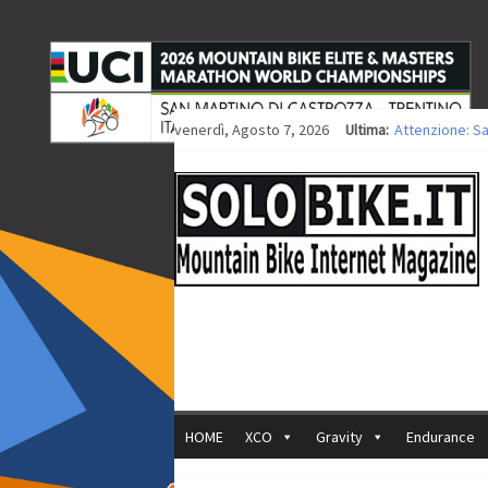
venerdì, Agosto 7, 2026
Ultima:
Attenzione: S
Europei XCO: ti
Europei XCO: vi
35ª Marathon B
Europei MTB: i
HOME
XCO
Gravity
Endurance