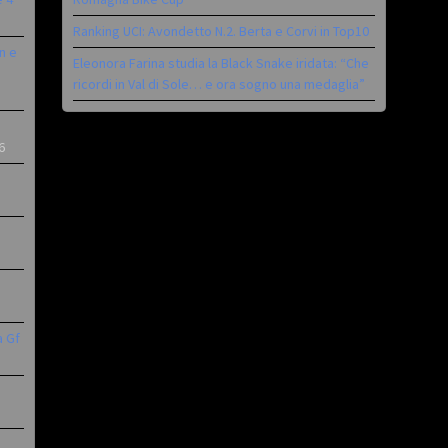
Ranking UCI: Avondetto N.2. Berta e Corvi in Top10
n e
Eleonora Farina studia la Black Snake iridata: “Che
ricordi in Val di Sole… e ora sogno una medaglia”
6
a Gf