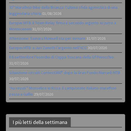
35ª Marathon Bike della Brianza: l’ultima sfida agonistica di una
leggendaria storia
01/08/2026
Europei MTB: il Team Relay firma il secondo argento azzurro a
Monteceneri
31/07/2026
Attenzione: Samara Maxwell sta per tornare
31/07/2026
Europei MTB: a Juri Zanotti l’argento nell’XCC
30/07/2026
Il 6 settembre l’esordio di Coppa Toscana della Gf Pinocchio
31/07/2026
Situazione circuiti Contest360° dopo la Gran Fondo Marradi MTB
30/07/2026
“Au revoir” Monselice in Rosa. Il campionato italiano marathon
passa a Gallio
29/07/2026
I più letti della settimana