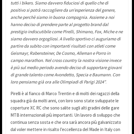
tutti i bikers. Siamo davvero fiduciosi di quello che di
positivo si potrà raccogliere da un’esperienza del genere,
anche perchè siamo in buona compagnia. Assieme a noi
hanno deciso di prendere parte al progetto brand dal
prestigio indiscutibile come Pirelli, Shimano, Fox, Miche e ne
siamo davvero orgogliosi. A livello sportivo ci auguriamo di
partire da subito con importanti risultati con atleti come
Geismayr, Rabensteiner, De Cosmo, Alleman e Porro in
campo marathon. Nel cross country la nostra visione invece
è più sul medio periodo avendo deciso di supportare giovani
di grande talento come Avondetto, Specia e Baumann. Con
loro pensiamo già ora alle Olimpiadi di Parigi 2024”
.
Pirelli è al fianco di Marco Trentin e di molti dei ragazzi della
squadra già da molti anni, con loro sono state sviluppate le
coperture XC RC che sono salite sugli alti gradini delle gare
MTB internazionali più importanti. Un lavoro di sviluppo che
continua senza sosta e che ora sarà ancora più galvanizzato
dal voler mettere in risalto l’eccellenza del Made in Italy con