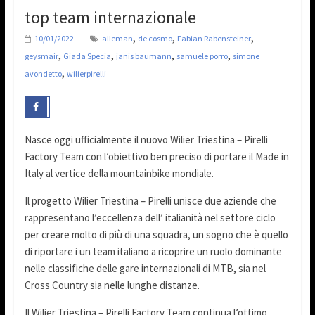
top team internazionale
,
,
,
10/01/2022
alleman
de cosmo
Fabian Rabensteiner
,
,
,
,
geysmair
Giada Specia
janis baumann
samuele porro
simone
,
avondetto
wilierpirelli
Nasce oggi ufficialmente il nuovo Wilier Triestina – Pirelli
Factory Team con l’obiettivo ben preciso di portare il Made in
Italy al vertice della mountainbike mondiale.
Il progetto Wilier Triestina – Pirelli unisce due aziende che
rappresentano l’eccellenza dell’ italianità nel settore ciclo
per creare molto di più di una squadra, un sogno che è quello
di riportare i un team italiano a ricoprire un ruolo dominante
nelle classifiche delle gare internazionali di MTB, sia nel
Cross Country sia nelle lunghe distanze.
Il Wilier Triestina – Pirelli Factory Team continua l’ottimo