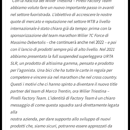
”Con la nascita del Wilier Triestina – Pirelli Factory Team
abbiamo voluto fare un nuovo importante passo in avanti
nel settore fuoristrada. L’obiettivo di accrescere le nostre
quote di mercato e reputazione nel settore MTB a livello
internazionale è stato chiaro già da tempo: prima con la
sponsorizzazione del team marathon Wilier 7C Force di
Massimo Debertolis –
che continuerà anche nel 2022
– e poi
con il lancio di prodotti sempre più di alto livello. Nel 2021
abbiamo presentato la full suspended superleggera URTA
SLR, un prodotto di altissima gamma, pensato e prodotto
per l’agonista. Una bici che ha tutte le carte in regola per
competere e vincere sia nel marathon che nel cross country.
Questi i motivi che ci hanno spinto a diventare il nuovo title
partner del team di Marco Trentin, ora Wilier Triestina –
Pirelli Factory Team. L’identità di Factory Team è un chiaro
messaggio di come questa squadra sarà direttamente legata
alla
nostra azienda, per dare supporto allo sviluppo di nuovi
prodotti che, siamo sicuri, potranno essere apprezzati da