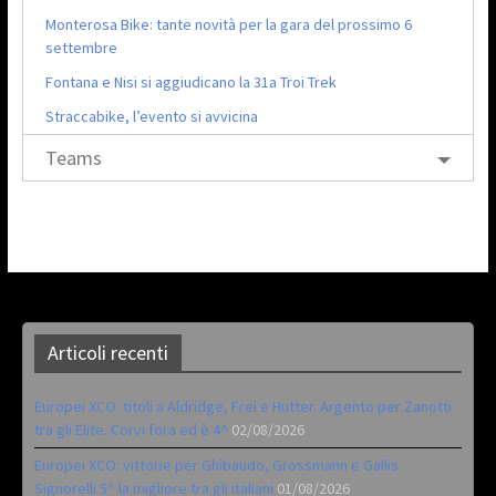
Monterosa Bike: tante novità per la gara del prossimo 6
settembre
Fontana e Nisi si aggiudicano la 31a Troi Trek
Straccabike, l’evento si avvicina
Teams
Articoli recenti
Europei XCO: titoli a Aldridge, Frei e Hutter. Argento per Zanotti
tra gli Elite. Corvi fora ed è 4^
02/08/2026
Europei XCO: vittorie per Ghibaudo, Grossmann e Gallis.
Signorelli 5^ la migliore tra gli italiani
01/08/2026