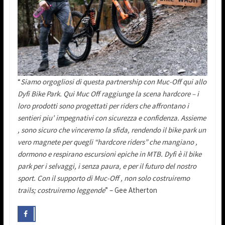
“
Siamo orgogliosi di questa partnership con Muc-Off qui allo
Dyfi Bike Park. Qui Muc Off raggiunge la scena hardcore – i
loro prodotti sono progettati per riders che affrontano i
sentieri piu’ impegnativi con sicurezza e confidenza. Assieme
, sono sicuro che vinceremo la sfida, rendendo il bike park un
vero magnete per quegli “hardcore riders” che mangiano ,
dormono e respirano escursioni epiche in MTB. Dyfi è il bike
park per i selvaggi, i senza paura, e per il futuro del nostro
sport. Con il supporto di Muc-Off , non solo costruiremo
trails; costruiremo leggende
” – Gee Atherton