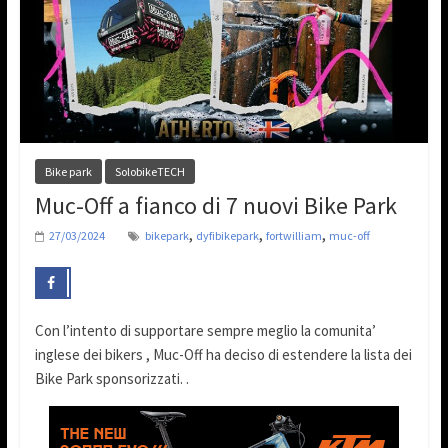
Bike park
SolobikeTECH
Muc-Off a fianco di 7 nuovi Bike Park
,
,
,
27/03/2024
bikepark
dyfibikepark
fortwilliam
muc-off
Con l’intento di supportare sempre meglio la comunita’
inglese dei bikers , Muc-Off ha deciso di estendere la lista dei
Bike Park sponsorizzati. .