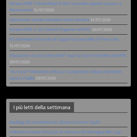
Europei MTB: il Team Relay firma il secondo argento azzurro a
Monteceneri
31/07/2026
Attenzione: Samara Maxwell sta per tornare
31/07/2026
Europei MTB: a Juri Zanotti l’argento nell’XCC
30/07/2026
Il 6 settembre l’esordio di Coppa Toscana della Gf Pinocchio
31/07/2026
Situazione circuiti Contest360° dopo la Gran Fondo Marradi MTB
30/07/2026
“Au revoir” Monselice in Rosa. Il campionato italiano marathon
passa a Gallio
29/07/2026
I più letti della settimana
Ranking UCI: Avondetto N.2. Berta e Corvi in Top10
A Montecoronaro festa per la chiusura del Romagna Bike Cup