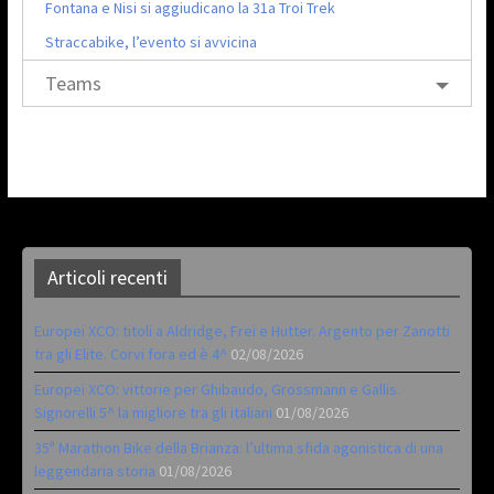
Fontana e Nisi si aggiudicano la 31a Troi Trek
Straccabike, l’evento si avvicina
Teams
Articoli recenti
Europei XCO: titoli a Aldridge, Frei e Hutter. Argento per Zanotti
tra gli Elite. Corvi fora ed è 4^
02/08/2026
Europei XCO: vittorie per Ghibaudo, Grossmann e Gallis.
Signorelli 5^ la migliore tra gli italiani
01/08/2026
35ª Marathon Bike della Brianza: l’ultima sfida agonistica di una
leggendaria storia
01/08/2026