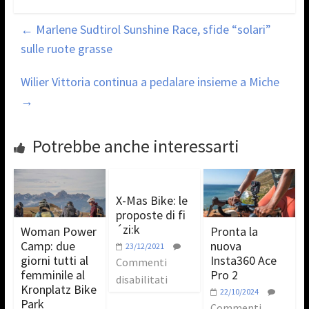
←
Marlene Sudtirol Sunshine Race, sfide “solari”
sulle ruote grasse
Wilier Vittoria continua a pedalare insieme a Miche
→
Potrebbe anche interessarti
X-Mas Bike: le
proposte di fi
´zi:k
Woman Power
Pronta la
Camp: due
nuova
23/12/2021
giorni tutti al
Insta360 Ace
Commenti
femminile al
Pro 2
disabilitati
Kronplatz Bike
22/10/2024
Park
Commenti