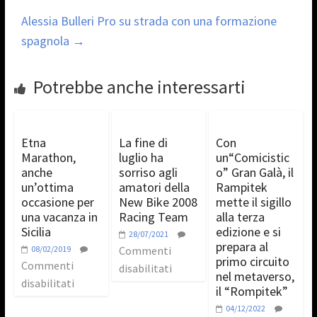
Alessia Bulleri Pro su strada con una formazione
spagnola
→
Potrebbe anche interessarti
Etna
La fine di
Con
Marathon,
luglio ha
un“Comicistic
anche
sorriso agli
o” Gran Galà, il
un’ottima
amatori della
Rampitek
occasione per
New Bike 2008
mette il sigillo
una vacanza in
Racing Team
alla terza
Sicilia
edizione e si
28/07/2021
prepara al
08/02/2019
Commenti
primo circuito
Commenti
disabilitati
nel metaverso,
disabilitati
il “Rompitek”
04/12/2022