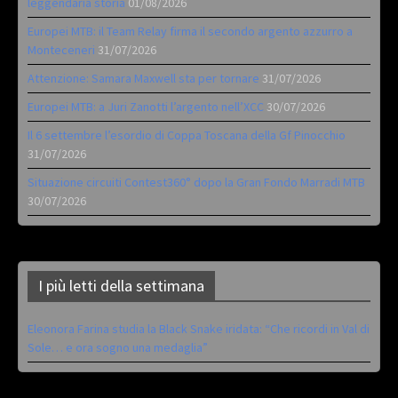
leggendaria storia
01/08/2026
Europei MTB: il Team Relay firma il secondo argento azzurro a
Monteceneri
31/07/2026
Attenzione: Samara Maxwell sta per tornare
31/07/2026
Europei MTB: a Juri Zanotti l’argento nell’XCC
30/07/2026
Il 6 settembre l’esordio di Coppa Toscana della Gf Pinocchio
31/07/2026
Situazione circuiti Contest360° dopo la Gran Fondo Marradi MTB
30/07/2026
I più letti della settimana
Eleonora Farina studia la Black Snake iridata: “Che ricordi in Val di
Sole… e ora sogno una medaglia”