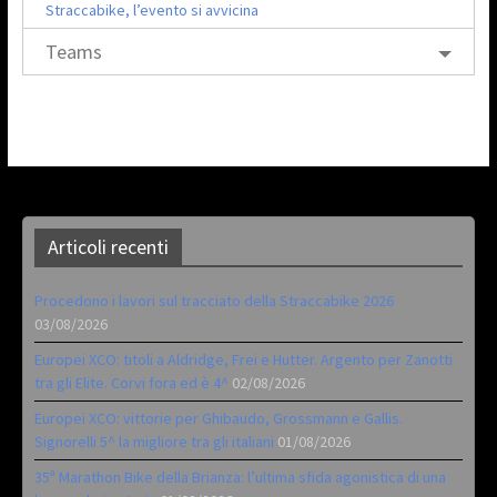
Straccabike, l’evento si avvicina
Teams
Articoli recenti
Procedono i lavori sul tracciato della Straccabike 2026
03/08/2026
Europei XCO: titoli a Aldridge, Frei e Hutter. Argento per Zanotti
tra gli Elite. Corvi fora ed è 4^
02/08/2026
Europei XCO: vittorie per Ghibaudo, Grossmann e Gallis.
Signorelli 5^ la migliore tra gli italiani
01/08/2026
35ª Marathon Bike della Brianza: l’ultima sfida agonistica di una