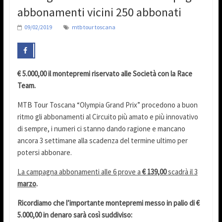
abbonamenti vicini 250 abbonati
09/02/2019
mtb tour toscana
€ 5.000,00 il montepremi riservato alle Società con la Race
Team.
MTB Tour Toscana “Olympia Grand Prix” procedono a buon
ritmo gli abbonamenti al Circuito più amato e più innovativo
di sempre, i numeri ci stanno dando ragione e mancano
ancora 3 settimane alla scadenza del termine ultimo per
potersi abbonare.
La campagna abbonamenti alle 6 prove a
€ 139,00
scadrà il 3
marzo
.
Ricordiamo che l’importante montepremi messo in palio di €
5.000,00 in denaro sarà così suddiviso: