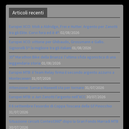
Articoli recenti
Europei XCO: titoli a Aldridge, Frei e Hutter. Argento per Zanotti
tra gli Elite. Corvi fora ed è 4^
02/08/2026
Europei XCO: vittorie per Ghibaudo, Grossmann e Gallis.
Signorelli 5^ la migliore tra gli italiani
01/08/2026
35ª Marathon Bike della Brianza: l’ultima sfida agonistica di una
leggendaria storia
01/08/2026
Europei MTB: il Team Relay firma il secondo argento azzurro a
Monteceneri
31/07/2026
Attenzione: Samara Maxwell sta per tornare
31/07/2026
Europei MTB: a Juri Zanotti l’argento nell’XCC
30/07/2026
Il 6 settembre l’esordio di Coppa Toscana della Gf Pinocchio
31/07/2026
Situazione circuiti Contest360° dopo la Gran Fondo Marradi MTB
30/07/2026