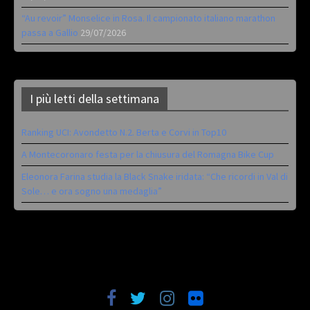
“Au revoir” Monselice in Rosa. Il campionato italiano marathon
passa a Gallio
29/07/2026
I più letti della settimana
Ranking UCI: Avondetto N.2. Berta e Corvi in Top10
A Montecoronaro festa per la chiusura del Romagna Bike Cup
Eleonora Farina studia la Black Snake iridata: “Che ricordi in Val di
Sole… e ora sogno una medaglia”