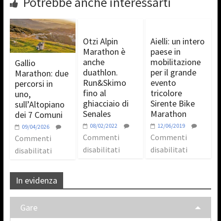
Potrebbe anche interessarti
Otzi Alpin
Aielli: un intero
Marathon è
paese in
anche
mobilitazione
Gallio
duathlon.
per il grande
Marathon: due
Run&Skimo
evento
percorsi in
fino al
tricolore
uno,
ghiacciaio di
Sirente Bike
sull’Altopiano
Senales
Marathon
dei 7 Comuni
08/02/2022
12/06/2019
09/04/2026
Commenti
Commenti
Commenti
disabilitati
disabilitati
disabilitati
In evidenza
Gare