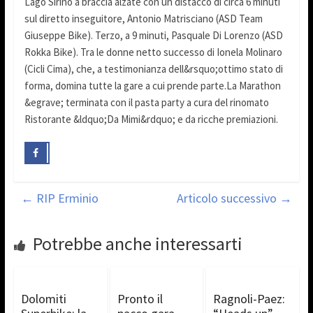
Lago Sirino a braccia alzate con un distacco di circa 6 minuti
sul diretto inseguitore, Antonio Matrisciano (ASD Team
Giuseppe Bike). Terzo, a 9 minuti, Pasquale Di Lorenzo (ASD
Rokka Bike). Tra le donne netto successo di Ionela Molinaro
(Cicli Cima), che, a testimonianza dell&rsquo;ottimo stato di
forma, domina tutte la gare a cui prende parte.La Marathon
&egrave; terminata con il pasta party a cura del rinomato
Ristorante &ldquo;Da Mimi&rdquo; e da ricche premiazioni.
←
RIP Erminio
Articolo successivo
→
Potrebbe anche interessarti
Dolomiti
Pronto il
Ragnoli-Paez: