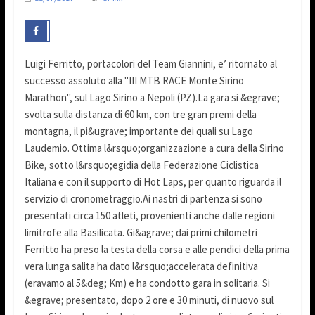
Luigi Ferritto, portacolori del Team Giannini, e’ ritornato al
successo assoluto alla "III MTB RACE Monte Sirino
Marathon", sul Lago Sirino a Nepoli (PZ).La gara si &egrave;
svolta sulla distanza di 60 km, con tre gran premi della
montagna, il pi&ugrave; importante dei quali su Lago
Laudemio. Ottima l&rsquo;organizzazione a cura della Sirino
Bike, sotto l&rsquo;egidia della Federazione Ciclistica
Italiana e con il supporto di Hot Laps, per quanto riguarda il
servizio di cronometraggio.Ai nastri di partenza si sono
presentati circa 150 atleti, provenienti anche dalle regioni
limitrofe alla Basilicata. Gi&agrave; dai primi chilometri
Ferritto ha preso la testa della corsa e alle pendici della prima
vera lunga salita ha dato l&rsquo;accelerata definitiva
(eravamo al 5&deg; Km) e ha condotto gara in solitaria. Si
&egrave; presentato, dopo 2 ore e 30 minuti, di nuovo sul