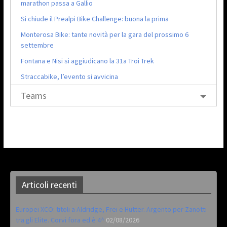
marathon passa a Gallio
Si chiude il Prealpi Bike Challenge: buona la prima
Monterosa Bike: tante novità per la gara del prossimo 6
settembre
Fontana e Nisi si aggiudicano la 31a Troi Trek
Straccabike, l’evento si avvicina
Teams
Articoli recenti
Europei XCO: titoli a Aldridge, Frei e Hutter. Argento per Zanotti
tra gli Elite. Corvi fora ed è 4^
02/08/2026