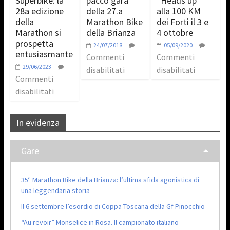
Superbike: la
pacco gara
“Heads up”
28a edizione
della 27.a
alla 100 KM
della
Marathon Bike
dei Forti il 3 e
Marathon si
della Brianza
4 ottobre
prospetta
24/07/2018
05/09/2020
entusiasmante
Commenti
Commenti
29/06/2023
disabilitati
disabilitati
Commenti
disabilitati
In evidenza
Gare
35ª Marathon Bike della Brianza: l’ultima sfida agonistica di
una leggendaria storia
Il 6 settembre l’esordio di Coppa Toscana della Gf Pinocchio
“Au revoir” Monselice in Rosa. Il campionato italiano