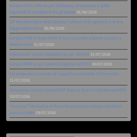
Europei XCO: vittorie per Ghibaudo, Grossmann e Gallis.
Signorelli 5^ la migliore tra gli italiani
01/08/2026
35ª Marathon Bike della Brianza: l’ultima sfida agonistica di una
leggendaria storia
01/08/2026
Europei MTB: il Team Relay firma il secondo argento azzurro a
Monteceneri
31/07/2026
Attenzione: Samara Maxwell sta per tornare
31/07/2026
Europei MTB: a Juri Zanotti l’argento nell’XCC
30/07/2026
Il 6 settembre l’esordio di Coppa Toscana della Gf Pinocchio
31/07/2026
Situazione circuiti Contest360° dopo la Gran Fondo Marradi MTB
30/07/2026
“Au revoir” Monselice in Rosa. Il campionato italiano marathon
passa a Gallio
29/07/2026