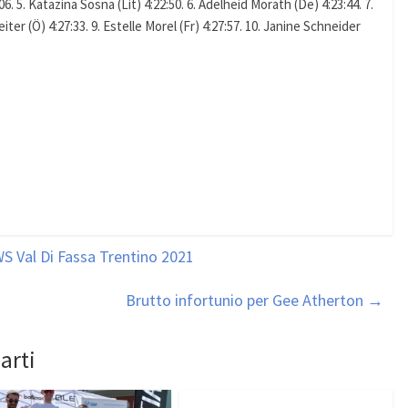
:06. 5. Katazina Sosna (Lit) 4:22:50. 6. Adelheid Morath (De) 4:23:44. 7.
eiter (Ö) 4:27:33. 9. Estelle Morel (Fr) 4:27:57. 10. Janine Schneider
S Val Di Fassa Trentino 2021
Brutto infortunio per Gee Atherton
→
arti