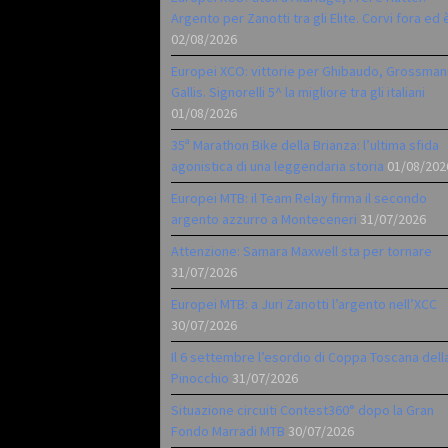
Argento per Zanotti tra gli Elite. Corvi fora ed 
02/08/2026
Europei XCO: vittorie per Ghibaudo, Grossman
Gallis. Signorelli 5^ la migliore tra gli italiani
01/08/2026
35ª Marathon Bike della Brianza: l’ultima sfida
agonistica di una leggendaria storia
01/08/202
Europei MTB: il Team Relay firma il secondo
argento azzurro a Monteceneri
31/07/2026
Attenzione: Samara Maxwell sta per tornare
31/07/2026
Europei MTB: a Juri Zanotti l’argento nell’XCC
30/07/2026
Il 6 settembre l’esordio di Coppa Toscana dell
Pinocchio
31/07/2026
Situazione circuiti Contest360° dopo la Gran
Fondo Marradi MTB
30/07/2026