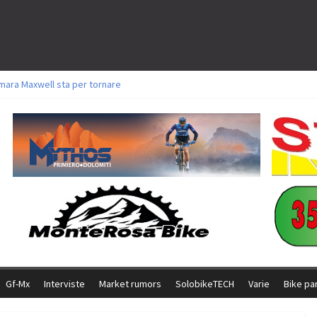
mara Maxwell sta per tornare
oli a Aldridge, Frei e Hutter. Argento per Zanotti tra gli Elite. Corvi fora ed 
torie per Ghibaudo, Grossmann e Gallis. Signorelli 5^ la migliore tra gli itali
ke della Brianza: l’ultima sfida agonistica di una leggendaria storia
l Team Relay firma il secondo argento azzurro a Monteceneri
Gf-Mx
Interviste
Market rumors
SolobikeTECH
Varie
Bike pa