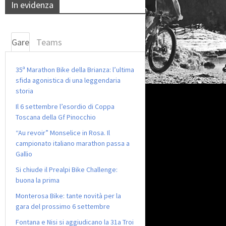
In evidenza
Gare
Teams
35ª Marathon Bike della Brianza: l’ultima
sfida agonistica di una leggendaria
storia
Il 6 settembre l’esordio di Coppa
Toscana della Gf Pinocchio
“Au revoir” Monselice in Rosa. Il
campionato italiano marathon passa a
Gallio
Si chiude il Prealpi Bike Challenge:
buona la prima
Monterosa Bike: tante novità per la
gara del prossimo 6 settembre
Fontana e Nisi si aggiudicano la 31a Troi