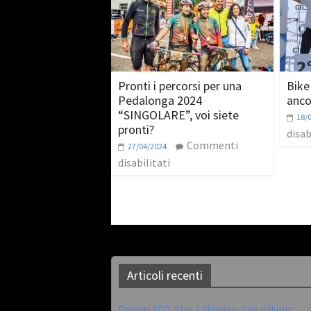
Pronti i percorsi per una
Bike
Pedalonga 2024
anco
“SINGOLARE”, voi siete
18/
pronti?
disab
Commenti
27/04/2024
disabilitati
Articoli recenti
Europei XCO: titoli a Aldridge, Frei e Hutter.