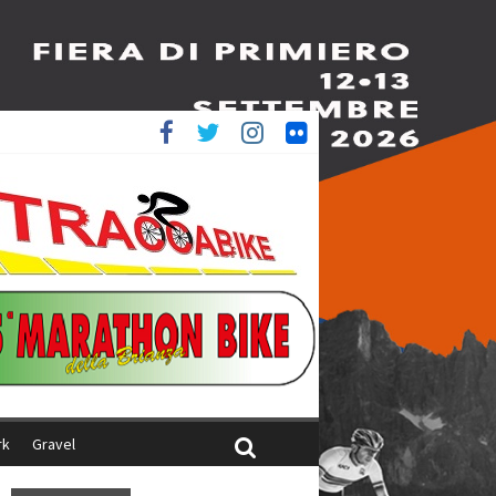
è 4^
iani
rk
Gravel