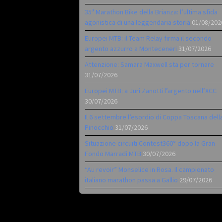
35ª Marathon Bike della Brianza: l’ultima sfida
agonistica di una leggendaria storia
01/08/202
Europei MTB: il Team Relay firma il secondo
argento azzurro a Monteceneri
31/07/2026
Attenzione: Samara Maxwell sta per tornare
31/07/2026
Europei MTB: a Juri Zanotti l’argento nell’XCC
30/07/2026
Il 6 settembre l’esordio di Coppa Toscana dell
Pinocchio
31/07/2026
Situazione circuiti Contest360° dopo la Gran
Fondo Marradi MTB
30/07/2026
“Au revoir” Monselice in Rosa. Il campionato
italiano marathon passa a Gallio
29/07/2026