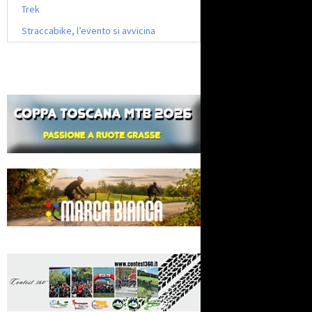
Trek
Straccabike, l’evento si avvicina