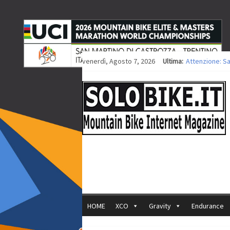
venerdì, Agosto 7, 2026
Ultima:
Attenzione: S
Europei XCO: ti
Europei XCO: vi
35ª Marathon B
Europei MTB: i
HOME
XCO
Gravity
Endurance