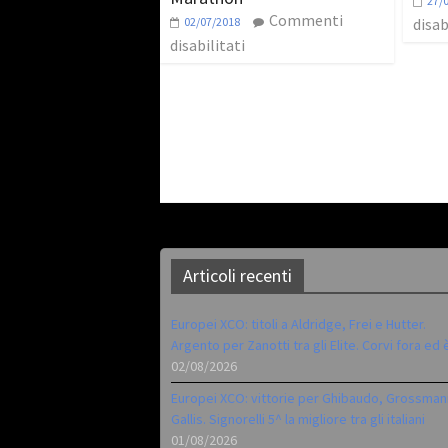
27/
Commenti
02/07/2018
disab
disabilitati
Articoli recenti
Europei XCO: titoli a Aldridge, Frei e Hutter.
Argento per Zanotti tra gli Elite. Corvi fora ed 
02/08/2026
Europei XCO: vittorie per Ghibaudo, Grossman
Gallis. Signorelli 5^ la migliore tra gli italiani
01/08/2026