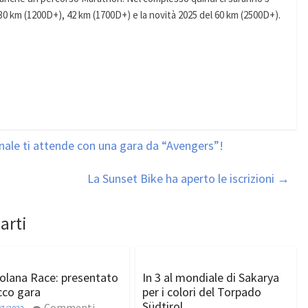
: 30 km (1200D+), 42 km (1700D+) e la novità 2025 del 60 km (2500D+).
ale ti attende con una gara da “Avengers”!
La Sunset Bike ha aperto le iscrizioni
→
arti
olana Race: presentato
In 3 al mondiale di Sakarya
acco gara
per i colori del Torpado
Südtirol
Commenti