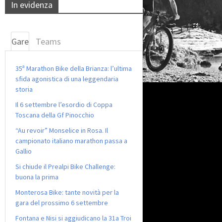
In evidenza
Gare
Teams
35ª Marathon Bike della Brianza: l’ultima
sfida agonistica di una leggendaria
storia
Il 6 settembre l’esordio di Coppa
Toscana della Gf Pinocchio
“Au revoir” Monselice in Rosa. Il
campionato italiano marathon passa a
Gallio
Si chiude il Prealpi Bike Challenge:
buona la prima
Monterosa Bike: tante novità per la
gara del prossimo 6 settembre
Fontana e Nisi si aggiudicano la 31a Troi