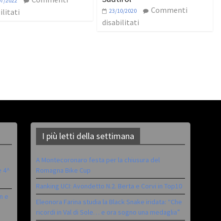
07/2022
Commenti
ilitati
23/10/2020
disabilitati
I più letti della settimana
A Montecoronaro festa per la chiusura del
è 4^
Romagna Bike Cup
Ranking UCI: Avondetto N.2. Berta e Corvi in Top10
n e
Eleonora Farina studia la Black Snake iridata: “Che
ricordi in Val di Sole… e ora sogno una medaglia”