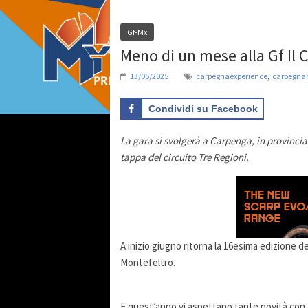
Gf-Mx
Meno di un mese alla Gf Il
,
13/05/2025
carpegnaexperience
carpegnam
Condividi su Facebook
La gara si svolgerà a Carpenga, in provinci
tappa del circuito Tre Regioni.
A inizio giugno ritorna la 16esima edizione d
Montefeltro.
E quest’anno vi aspettano tante novità con