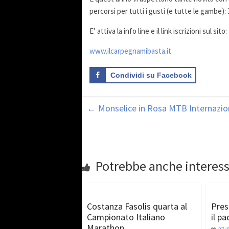
percorsi per tutti i gusti (e tutte le gambe)
E’ attiva la info line e il link iscrizioni sul sito:
www.ilcarpegnamibasta.it
Condividi su Facebook
←
Monselice in Rosa MTB Internazion
Potrebbe anche interess
Costanza Fasolis quarta al
Pres
Campionato Italiano
il p
Marathon