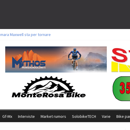
amara Maxwell sta per tornare
toli a Aldridge, Frei e Hutter. Argento per Zanotti tra gli Elite. Corvi fora ed 
ttorie per Ghibaudo, Grossmann e Gallis. Signorelli 5^ la migliore tra gli ital
ike della Brianza: l’ultima sfida agonistica di una leggendaria storia
l Team Relay firma il secondo argento azzurro a Monteceneri
Gf-Mx
Interviste
Market rumors
SolobikeTECH
Varie
Bike pa