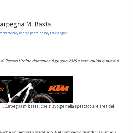
 Carpegna Mi Basta
,
,
ontefeltro
ilcarpegnamibasta
tour3regioni
a di Pesaro Urbino domenica 8 giugno 2025 e sarà valida quale 4.a
e Il Carpegna mi basta, che si svolge nella spettacolare area del
 anche un percorso Marathon. Nel complesso quindi ci saranno 3