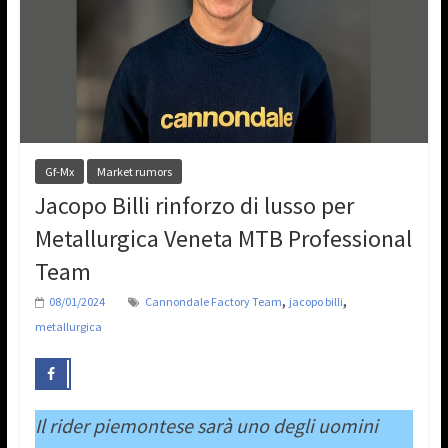
Gf-Mx
Market rumors
Jacopo Billi rinforzo di lusso per
Metallurgica Veneta MTB Professional
Team
,
,
08/01/2024
Cannondale Factory Team
jacopo billi
metallurgica
Il rider piemontese sarà uno degli uomini