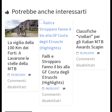
Potrebbe anche interessarti
Classifiche
“stellari” per
gli Italian MTB
La vigilia della
Awards Scapin
100 Km dei
Forti. A
02/05/2018
Failli e
Lavarone le
Commenti
Stropparo
stelle della
disabilitati
fanno il bis alla
MTB
GF Costa degli
05/06/2026
Etruschi
Commenti
(Highlights)
disabilitati
08/05/2017
Commenti
disabilitati