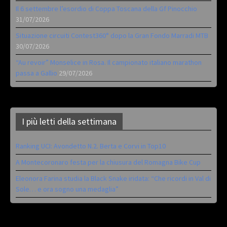
Il 6 settembre l’esordio di Coppa Toscana della Gf Pinocchio
31/07/2026
Situazione circuiti Contest360° dopo la Gran Fondo Marradi MTB
30/07/2026
“Au revoir” Monselice in Rosa. Il campionato italiano marathon
passa a Gallio
29/07/2026
I più letti della settimana
Ranking UCI: Avondetto N.2. Berta e Corvi in Top10
A Montecoronaro festa per la chiusura del Romagna Bike Cup
Eleonora Farina studia la Black Snake iridata: “Che ricordi in Val di
Sole… e ora sogno una medaglia”