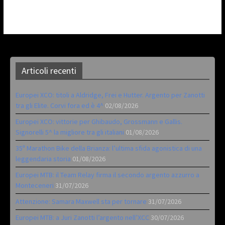
Articoli recenti
Europei XCO: titoli a Aldridge, Frei e Hutter. Argento per Zanotti
tra gli Elite. Corvi fora ed è 4^
02/08/2026
Europei XCO: vittorie per Ghibaudo, Grossmann e Gallis.
Signorelli 5^ la migliore tra gli italiani
01/08/2026
35ª Marathon Bike della Brianza: l’ultima sfida agonistica di una
leggendaria storia
01/08/2026
Europei MTB: il Team Relay firma il secondo argento azzurro a
Monteceneri
31/07/2026
Attenzione: Samara Maxwell sta per tornare
31/07/2026
Europei MTB: a Juri Zanotti l’argento nell’XCC
30/07/2026