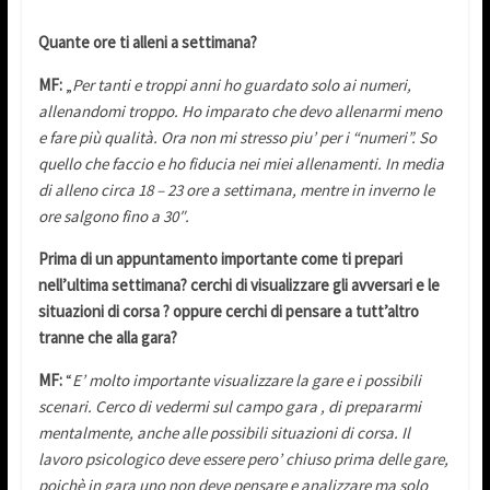
Quante ore ti alleni a settimana?
MF:
„
Per tanti e troppi anni ho guardato solo ai numeri,
allenandomi troppo. Ho imparato che devo allenarmi meno
e fare più qualità. Ora non mi stresso piu’ per i “numeri”. So
quello che faccio e ho fiducia nei miei allenamenti. In media
di alleno circa 18 – 23 ore a settimana, mentre in inverno le
ore salgono fino a 30″.
Prima di un appuntamento importante come ti prepari
nell’ultima settimana? cerchi di visualizzare gli avversari e le
situazioni di corsa ? oppure cerchi di pensare a tutt’altro
tranne che alla gara?
MF:
“
E’ molto importante visualizzare la gare e i possibili
scenari. Cerco di vedermi sul campo gara , di prepararmi
mentalmente, anche alle possibili situazioni di corsa. Il
lavoro psicologico deve essere pero’ chiuso prima delle gare,
poichè in gara uno non deve pensare e analizzare ma solo