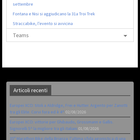
settembre
Fontana e Nisi si aggiudicano la 31a Troi Trek
Straccabike, l’evento si avvicina
Teams
Articoli recenti
Europei XCO: titoli a Aldridge, Frei e Hutter. Argento per Zanotti
tra gli Elite. Corvi fora ed è 4^
02/08/2026
Europei XCO: vittorie per Ghibaudo, Grossmann e Gallis.
Signorelli 5^ la migliore tra gli italiani
01/08/2026
35ª Marathon Bike della Brianza: l’ultima sfida agonistica di una