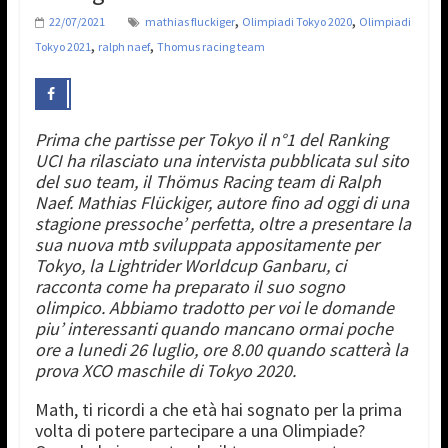
,
,
22/07/2021
mathias fluckiger
Olimpiadi Tokyo 2020
Olimpiadi
,
,
Tokyo 2021
ralph naef
Thomus racing team
Prima che partisse per Tokyo il n°1 del Ranking
UCI ha rilasciato una intervista pubblicata sul sito
del suo team, il Thömus Racing team di Ralph
Naef. Mathias Flückiger, autore fino ad oggi di una
stagione pressoche’ perfetta, oltre a presentare la
sua nuova mtb sviluppata appositamente per
Tokyo, la Lightrider Worldcup Ganbaru, ci
racconta come ha preparato il suo sogno
olimpico.
Abbiamo tradotto per voi le domande
piu’ interessanti quando mancano ormai poche
ore a lunedi 26 luglio, ore 8.00 quando scatterà la
prova XCO maschile di Tokyo 2020.
Math, ti ricordi a che età hai sognato per la prima
volta di potere partecipare a una Olimpiade?