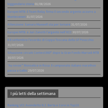
leggendaria storia
01/08/2026
Europei MTB: il Team Relay firma il secondo argento azzurro a
Monteceneri
31/07/2026
Attenzione: Samara Maxwell sta per tornare
31/07/2026
Europei MTB: a Juri Zanotti l’argento nell’XCC
30/07/2026
Il 6 settembre l’esordio di Coppa Toscana della Gf Pinocchio
31/07/2026
Situazione circuiti Contest360° dopo la Gran Fondo Marradi MTB
30/07/2026
“Au revoir” Monselice in Rosa. Il campionato italiano marathon
passa a Gallio
29/07/2026
I più letti della settimana
Ranking UCI: Avondetto N.2. Berta e Corvi in Top10