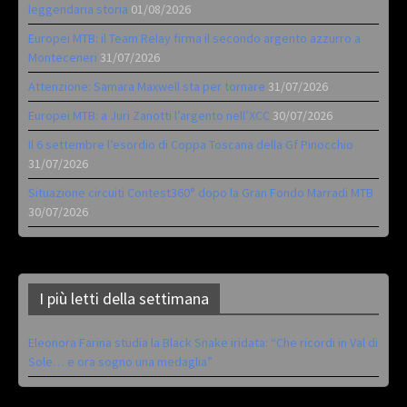
leggendaria storia
01/08/2026
Europei MTB: il Team Relay firma il secondo argento azzurro a
Monteceneri
31/07/2026
Attenzione: Samara Maxwell sta per tornare
31/07/2026
Europei MTB: a Juri Zanotti l’argento nell’XCC
30/07/2026
Il 6 settembre l’esordio di Coppa Toscana della Gf Pinocchio
31/07/2026
Situazione circuiti Contest360° dopo la Gran Fondo Marradi MTB
30/07/2026
I più letti della settimana
Eleonora Farina studia la Black Snake iridata: “Che ricordi in Val di
Sole… e ora sogno una medaglia”