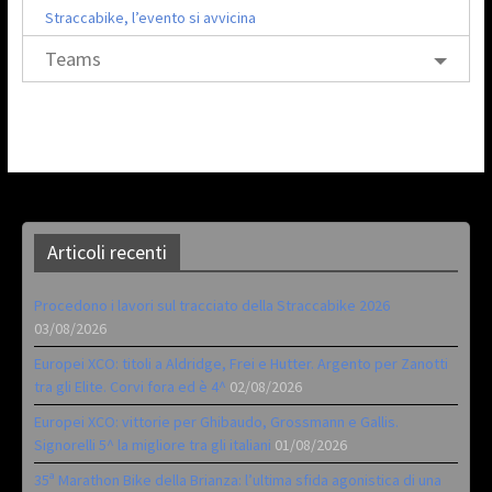
Straccabike, l’evento si avvicina
Teams
Articoli recenti
Procedono i lavori sul tracciato della Straccabike 2026
03/08/2026
Europei XCO: titoli a Aldridge, Frei e Hutter. Argento per Zanotti
tra gli Elite. Corvi fora ed è 4^
02/08/2026
Europei XCO: vittorie per Ghibaudo, Grossmann e Gallis.
Signorelli 5^ la migliore tra gli italiani
01/08/2026
35ª Marathon Bike della Brianza: l’ultima sfida agonistica di una