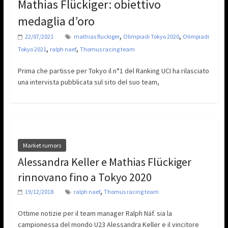
Mathias Flückiger: obiettivo
medaglia d’oro
,
,
22/07/2021
mathias fluckiger
Olimpiadi Tokyo 2020
Olimpiadi
,
,
Tokyo 2021
ralph naef
Thomus racing team
Prima che partisse per Tokyo il n°1 del Ranking UCI ha rilasciato
una intervista pubblicata sul sito del suo team,
Market rumors
Alessandra Keller e Mathias Flückiger
rinnovano fino a Tokyo 2020
,
19/12/2018
ralph naef
Thomus racing team
Ottime notizie per il team manager Ralph Näf. sia la
campionessa del mondo U23 Alessandra Keller e il vincitore