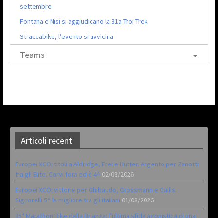
settembre
Fontana e Nisi si aggiudicano la 31a Troi Trek
Straccabike, l’evento si avvicina
Teams
Articoli recenti
Europei XCO: titoli a Aldridge, Frei e Hutter. Argento per Zanotti
tra gli Elite. Corvi fora ed è 4^
02/08/2026
Europei XCO: vittorie per Ghibaudo, Grossmann e Gallis.
Signorelli 5^ la migliore tra gli italiani
01/08/2026
35ª Marathon Bike della Brianza: l’ultima sfida agonistica di una