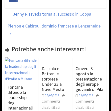
←
Jenny Rissveds torna al successo in Coppa
Pierron e Cabirou, dominio francese a Lenzerheide
→
Potrebbe anche interessarti
Dascalu e
Giovedi 8
Batten le
agosto la
sorprese
presentazione
Under 23 a
degli europei
Fontana
Nove Mesto
giovanili di Pila
difende la
25/05/2019
31/07/2019
leadership
Commenti
Commenti
degli
disabilitati
disabilitati
Internazionali