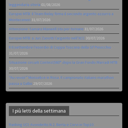
leggendaria storia
01/08/2026
Europei MTB: il Team Relay firma il secondo argento azzurro a
Monteceneri
31/07/2026
Attenzione: Samara Maxwell sta per tornare
31/07/2026
Europei MTB: a Juri Zanotti l’argento nell’XCC
30/07/2026
Il 6 settembre l’esordio di Coppa Toscana della Gf Pinocchio
31/07/2026
Situazione circuiti Contest360° dopo la Gran Fondo Marradi MTB
30/07/2026
“Au revoir” Monselice in Rosa. Il campionato italiano marathon
passa a Gallio
29/07/2026
I più letti della settimana
Ranking UCI: Avondetto N.2. Berta e Corvi in Top10