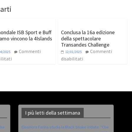
arti
ondale ISB Sport e Buff
Conclusa la 16a edizione
mo vincono la 4Islands
della spettacolare
Transandes Challenge
Commenti
Commenti
04/2025
12/01/2025
ilitati
disabilitati
I più letti della settimana
ike
Eleonora Farina studia la Black Snake iridata: “Che