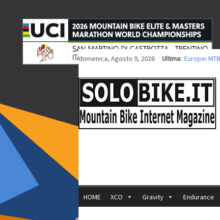
domenica, Agosto 9, 2026
Ultima:
Europei MTB
Procedono i 
Europei XCO: 
Europei XCO:
35ª Marathon
HOME
XCO
Gravity
Endurance