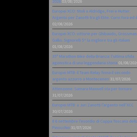
2026
03/08/2026
Europei XCO: titoli a Aldridge, Frei e Hutter.
Argento per Zanotti tra gli Elite. Corvi fora ed 
02/08/2026
Europei XCO: vittorie per Ghibaudo, Grossman
Gallis. Signorelli 5^ la migliore tra gli italiani
01/08/2026
35ª Marathon Bike della Brianza: l’ultima sfida
agonistica di una leggendaria storia
01/08/202
Europei MTB: il Team Relay firma il secondo
argento azzurro a Monteceneri
31/07/2026
Attenzione: Samara Maxwell sta per tornare
31/07/2026
Europei MTB: a Juri Zanotti l’argento nell’XCC
30/07/2026
Il 6 settembre l’esordio di Coppa Toscana dell
Pinocchio
31/07/2026