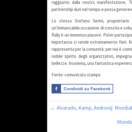
raggiunto dalla nostra manifestazione. Tr
partnership duri nel tempo e possa generare
Lo stesso Stefano Serini, proprietari
un’immancabile occasione di crescita e svilu
Rally è un immenso piacere. Poter partecipar
importanza ci rende estremamente fieri. N
rappresenta per la comunità: per noi è come t
nobile spirito degli organizzatori, impegna
bellezze. Insomma, una fantastica esperien
Fonte: comunicato stampa
Condividi su Facebook
←
Alvarado, Kamp, Androoij: Mondiali
Mondia