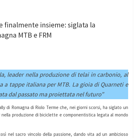
e finalmente insieme: siglata la
omagna MTB e FRM
, leader nella produzione di telai in carbonio, al
a a tappe italiana per MTB. La gioia di Quarneti e
ata dal passato ma proiettata nel futuro”
lly di Romagna di Riolo Terme che, nei giorni scorsi, ha siglato un
 nella produzione di biciclette e componentistica legata al mondo
così nel sacro vincolo della passione, dando vita ad un ambizioso