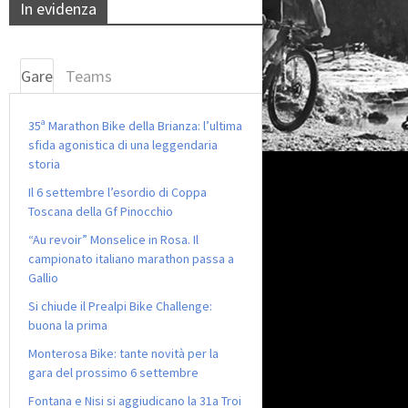
In evidenza
Gare
Teams
35ª Marathon Bike della Brianza: l’ultima
sfida agonistica di una leggendaria
storia
Il 6 settembre l’esordio di Coppa
Toscana della Gf Pinocchio
“Au revoir” Monselice in Rosa. Il
campionato italiano marathon passa a
Gallio
Si chiude il Prealpi Bike Challenge:
buona la prima
Monterosa Bike: tante novità per la
gara del prossimo 6 settembre
Fontana e Nisi si aggiudicano la 31a Troi