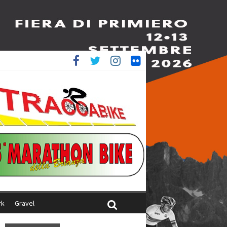
ed è 4^
aliani
rk
Gravel