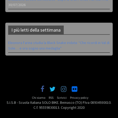
30/07/2026
I più letti della settimana
Eleonora Farina studia la Black Snake iridata: “Che ricordi in Val di
Sole… e ora sogno una medaglia”
Chi siamo
RSS
Scrivici
Privacy policy
S.I.S.B - Scuola Italiana SOLO BIKE. Beinasco (TO) P.Iva 08934930010.
C.f. 95559830013. Copyright 2020