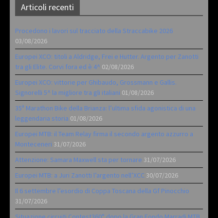
Articoli recenti
Procedono i lavori sul tracciato della Straccabike 2026
03/08/2026
Europei XCO: titoli a Aldridge, Frei e Hutter. Argento per Zanotti
tra gli Elite. Corvi fora ed è 4^
02/08/2026
Europei XCO: vittorie per Ghibaudo, Grossmann e Gallis.
Signorelli 5^ la migliore tra gli italiani
01/08/2026
35ª Marathon Bike della Brianza: l’ultima sfida agonistica di una
leggendaria storia
01/08/2026
Europei MTB: il Team Relay firma il secondo argento azzurro a
Monteceneri
31/07/2026
Attenzione: Samara Maxwell sta per tornare
31/07/2026
Europei MTB: a Juri Zanotti l’argento nell’XCC
30/07/2026
Il 6 settembre l’esordio di Coppa Toscana della Gf Pinocchio
31/07/2026
Situazione circuiti Contest360° dopo la Gran Fondo Marradi MTB