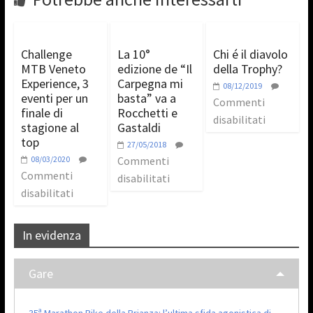
Challenge
La 10°
Chi é il diavolo
MTB Veneto
edizione de “Il
della Trophy?
Experience, 3
Carpegna mi
08/12/2019
eventi per un
basta” va a
Commenti
finale di
Rocchetti e
disabilitati
stagione al
Gastaldi
top
27/05/2018
08/03/2020
Commenti
Commenti
disabilitati
disabilitati
In evidenza
Gare
35ª Marathon Bike della Brianza: l’ultima sfida agonistica di