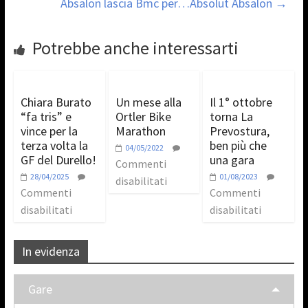
Absalon lascia Bmc per…Absolut Absalon
→
Potrebbe anche interessarti
Chiara Burato
Un mese alla
Il 1° ottobre
“fa tris” e
Ortler Bike
torna La
vince per la
Marathon
Prevostura,
terza volta la
ben più che
04/05/2022
GF del Durello!
una gara
Commenti
28/04/2025
01/08/2023
disabilitati
Commenti
Commenti
disabilitati
disabilitati
In evidenza
Gare