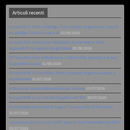
Articoli recenti
Europei XCO: titoli a Aldridge, Frei e Hutter. Argento per Zanotti
tra gli Elite. Corvi fora ed è 4^
02/08/2026
Europei XCO: vittorie per Ghibaudo, Grossmann e Gallis.
Signorelli 5^ la migliore tra gli italiani
01/08/2026
35ª Marathon Bike della Brianza: l’ultima sfida agonistica di una
leggendaria storia
01/08/2026
Europei MTB: il Team Relay firma il secondo argento azzurro a
Monteceneri
31/07/2026
Attenzione: Samara Maxwell sta per tornare
31/07/2026
Europei MTB: a Juri Zanotti l’argento nell’XCC
30/07/2026
Il 6 settembre l’esordio di Coppa Toscana della Gf Pinocchio
31/07/2026
Situazione circuiti Contest360° dopo la Gran Fondo Marradi MTB
30/07/2026