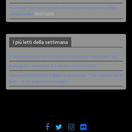
“Au revoir” Monselice in Rosa. Il campionato italiano marathon
passa a Gallio
29/07/2026
I più letti della settimana
A Montecoronaro festa per la chiusura del Romagna Bike Cup
Ranking UCI: Avondetto N.2. Berta e Corvi in Top10
Eleonora Farina studia la Black Snake iridata: “Che ricordi in Val di
Sole… e ora sogno una medaglia”