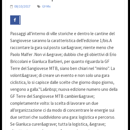
08/10/2017
Gf-Mx
Passaggi all’interno di ville storiche e dentro le cantine del
Sangiovese saranno la caratteristica dell’edizione 1/bis.A
raccontare la gara sul posto sar&agrave; niente meno che
Paolo Malfer .Non vi &egrave; dubbio che gli obiettivi di Erio
Briccolani e Gianluca Barbieri, per quanto riguarda la GF
Terre del Sangiovese MTB, siano ben chiari nel "mirino". La
volont&agrave; di creare un evento e non solo una gara
ciclistica, lo si capisce dalle scelte che giorno dopo giorno,
vengono a galla."La&nbsp; nuova edizione numero uno della
GF Terre del Sangiovese MTB cambier&agrave;
completamente volto: la scelta di lavorare un due
all’organizzazione ci da modo di concentrare le energie sui
due settori che suddividono una gara: logistica e percorso.
Se Gianluca curer&agrave; tutta la logistica, &egrave;