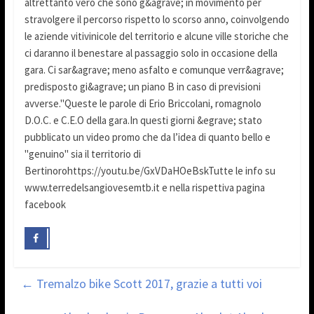
altrettanto vero che sono g&agrave; in movimento per
stravolgere il percorso rispetto lo scorso anno, coinvolgendo
le aziende vitivinicole del territorio e alcune ville storiche che
ci daranno il benestare al passaggio solo in occasione della
gara. Ci sar&agrave; meno asfalto e comunque verr&agrave;
predisposto gi&agrave; un piano B in caso di previsioni
avverse."Queste le parole di Erio Briccolani, romagnolo
D.O.C. e C.E.O della gara.In questi giorni &egrave; stato
pubblicato un video promo che da l’idea di quanto bello e
"genuino" sia il territorio di
Bertinorohttps://youtu.be/GxVDaHOeBskTutte le info su
www.terredelsangiovesemtb.it e nella rispettiva pagina
facebook
←
Tremalzo bike Scott 2017, grazie a tutti voi