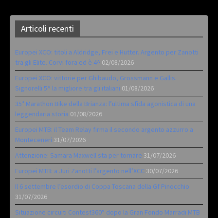
Articoli recenti
Europei XCO: titoli a Aldridge, Frei e Hutter. Argento per Zanotti
tra gli Elite. Corvi fora ed è 4^
02/08/2026
Europei XCO: vittorie per Ghibaudo, Grossmann e Gallis.
Signorelli 5^ la migliore tra gli italiani
01/08/2026
35ª Marathon Bike della Brianza: l’ultima sfida agonistica di una
leggendaria storia
01/08/2026
Europei MTB: il Team Relay firma il secondo argento azzurro a
Monteceneri
31/07/2026
Attenzione: Samara Maxwell sta per tornare
31/07/2026
Europei MTB: a Juri Zanotti l’argento nell’XCC
30/07/2026
Il 6 settembre l’esordio di Coppa Toscana della Gf Pinocchio
31/07/2026
Situazione circuiti Contest360° dopo la Gran Fondo Marradi MTB