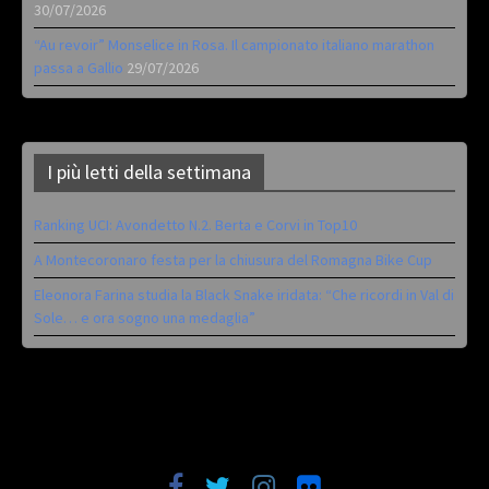
30/07/2026
“Au revoir” Monselice in Rosa. Il campionato italiano marathon
passa a Gallio
29/07/2026
I più letti della settimana
Ranking UCI: Avondetto N.2. Berta e Corvi in Top10
A Montecoronaro festa per la chiusura del Romagna Bike Cup
Eleonora Farina studia la Black Snake iridata: “Che ricordi in Val di
Sole… e ora sogno una medaglia”