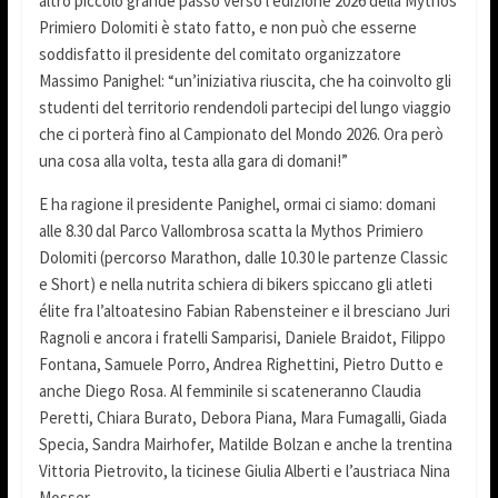
altro piccolo grande passo verso l’edizione 2026 della Mythos
Primiero Dolomiti è stato fatto, e non può che esserne
soddisfatto il presidente del comitato organizzatore
Massimo Panighel: “un’iniziativa riuscita, che ha coinvolto gli
studenti del territorio rendendoli partecipi del lungo viaggio
che ci porterà fino al Campionato del Mondo 2026. Ora però
una cosa alla volta, testa alla gara di domani!”
E ha ragione il presidente Panighel, ormai ci siamo: domani
alle 8.30 dal Parco Vallombrosa scatta la Mythos Primiero
Dolomiti (percorso Marathon, dalle 10.30 le partenze Classic
e Short) e nella nutrita schiera di bikers spiccano gli atleti
élite fra l’altoatesino Fabian Rabensteiner e il bresciano Juri
Ragnoli e ancora i fratelli Samparisi, Daniele Braidot, Filippo
Fontana, Samuele Porro, Andrea Righettini, Pietro Dutto e
anche Diego Rosa. Al femminile si scateneranno Claudia
Peretti, Chiara Burato, Debora Piana, Mara Fumagalli, Giada
Specia, Sandra Mairhofer, Matilde Bolzan e anche la trentina
Vittoria Pietrovito, la ticinese Giulia Alberti e l’austriaca Nina
Mosser.