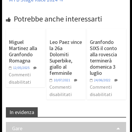
Potrebbe anche interessarti
Miguel
Leo Paez vince
Granfondo
Martinez alla
la 26a
SIXS il conto
Granfondo
Dolomiti
alla rovescia
Romagna
Superbike,
terminerà
giallo al
domenica 3
12/05/2025
femminile
luglio
Commenti
10/07/2021
24/06/2022
disabilitati
Commenti
Commenti
disabilitati
disabilitati
In evidenza
Gare