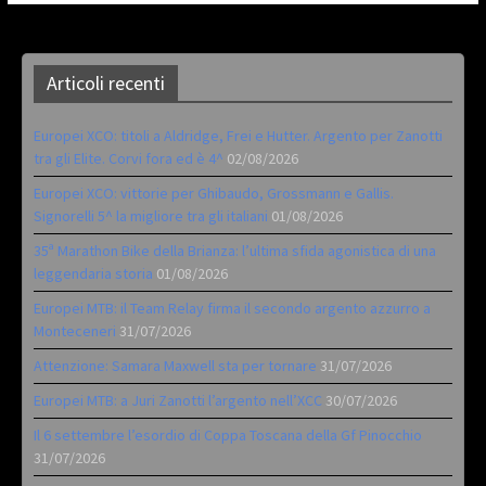
Articoli recenti
Europei XCO: titoli a Aldridge, Frei e Hutter. Argento per Zanotti
tra gli Elite. Corvi fora ed è 4^
02/08/2026
Europei XCO: vittorie per Ghibaudo, Grossmann e Gallis.
Signorelli 5^ la migliore tra gli italiani
01/08/2026
35ª Marathon Bike della Brianza: l’ultima sfida agonistica di una
leggendaria storia
01/08/2026
Europei MTB: il Team Relay firma il secondo argento azzurro a
Monteceneri
31/07/2026
Attenzione: Samara Maxwell sta per tornare
31/07/2026
Europei MTB: a Juri Zanotti l’argento nell’XCC
30/07/2026
Il 6 settembre l’esordio di Coppa Toscana della Gf Pinocchio
31/07/2026