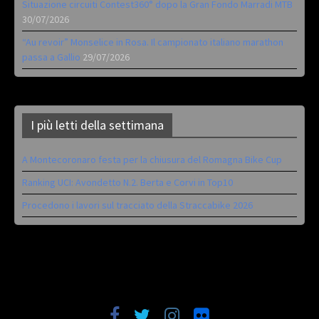
Situazione circuiti Contest360° dopo la Gran Fondo Marradi MTB
30/07/2026
“Au revoir” Monselice in Rosa. Il campionato italiano marathon
passa a Gallio
29/07/2026
I più letti della settimana
A Montecoronaro festa per la chiusura del Romagna Bike Cup
Ranking UCI: Avondetto N.2. Berta e Corvi in Top10
Procedono i lavori sul tracciato della Straccabike 2026