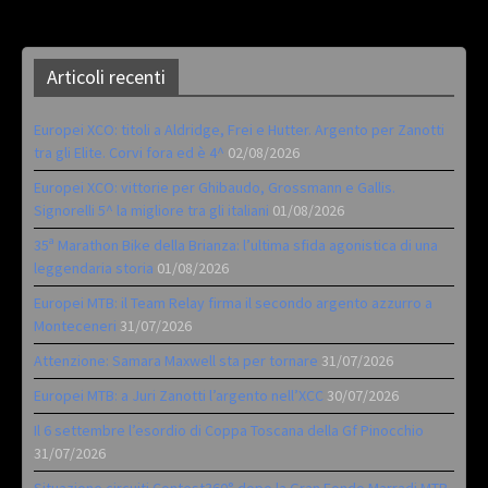
Articoli recenti
Europei XCO: titoli a Aldridge, Frei e Hutter. Argento per Zanotti
tra gli Elite. Corvi fora ed è 4^
02/08/2026
Europei XCO: vittorie per Ghibaudo, Grossmann e Gallis.
Signorelli 5^ la migliore tra gli italiani
01/08/2026
35ª Marathon Bike della Brianza: l’ultima sfida agonistica di una
leggendaria storia
01/08/2026
Europei MTB: il Team Relay firma il secondo argento azzurro a
Monteceneri
31/07/2026
Attenzione: Samara Maxwell sta per tornare
31/07/2026
Europei MTB: a Juri Zanotti l’argento nell’XCC
30/07/2026
Il 6 settembre l’esordio di Coppa Toscana della Gf Pinocchio
31/07/2026