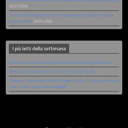
Situazione circuiti Contest360° dopo la Gran Fondo Marradi MTB
30/07/2026
“Au revoir” Monselice in Rosa. Il campionato italiano marathon
passa a Gallio
29/07/2026
I più letti della settimana
A Montecoronaro festa per la chiusura del Romagna Bike Cup
Ranking UCI: Avondetto N.2. Berta e Corvi in Top10
Eleonora Farina studia la Black Snake iridata: “Che ricordi in Val di
Sole… e ora sogno una medaglia”