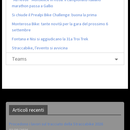
marathon passa a Gallio
Si chiude il Prealpi Bike Challenge: buona la prima
Monterosa Bike: tante novità per la gara del prossimo 6
settembre
Fontana e Nisi si aggiudicano la 31a Troi Trek
Straccabike, l’evento si avvicina
Teams
Articoli recenti
Procedono i lavori sul tracciato della Straccabike 2026
03/08/2026