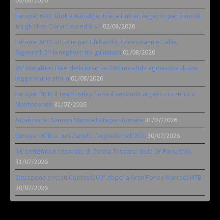
Europei XCO: titoli a Aldridge, Frei e Hutter. Argento per Zanotti
tra gli Elite. Corvi fora ed è 4^
02/08/2026
Europei XCO: vittorie per Ghibaudo, Grossmann e Gallis.
Signorelli 5^ la migliore tra gli italiani
01/08/2026
35ª Marathon Bike della Brianza: l’ultima sfida agonistica di una
leggendaria storia
01/08/2026
Europei MTB: il Team Relay firma il secondo argento azzurro a
Monteceneri
31/07/2026
Attenzione: Samara Maxwell sta per tornare
31/07/2026
Europei MTB: a Juri Zanotti l’argento nell’XCC
30/07/2026
Il 6 settembre l’esordio di Coppa Toscana della Gf Pinocchio
31/07/2026
Situazione circuiti Contest360° dopo la Gran Fondo Marradi MTB
30/07/2026