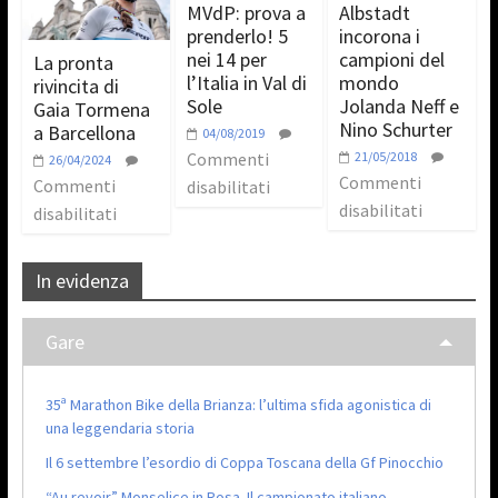
MVdP: prova a
Albstadt
prenderlo! 5
incorona i
nei 14 per
campioni del
La pronta
l’Italia in Val di
mondo
rivincita di
Sole
Jolanda Neff e
Gaia Tormena
Nino Schurter
a Barcellona
04/08/2019
Commenti
21/05/2018
26/04/2024
Commenti
Commenti
disabilitati
disabilitati
disabilitati
In evidenza
Gare
35ª Marathon Bike della Brianza: l’ultima sfida agonistica di
una leggendaria storia
Il 6 settembre l’esordio di Coppa Toscana della Gf Pinocchio
“Au revoir” Monselice in Rosa. Il campionato italiano