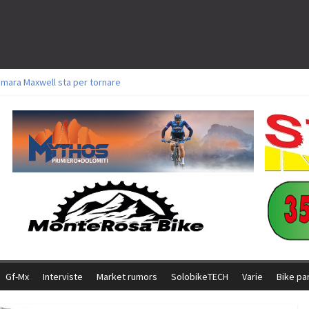
amara Maxwell sta per tornare
toli a Aldridge, Frei e Hutter. Argento per Zanotti tra gli Elite. Corvi fora ed 
ttorie per Ghibaudo, Grossmann e Gallis. Signorelli 5^ la migliore tra gli ital
ike della Brianza: l’ultima sfida agonistica di una leggendaria storia
l Team Relay firma il secondo argento azzurro a Monteceneri
Gf-Mx
Interviste
Market rumors
SolobikeTECH
Varie
Bike pa