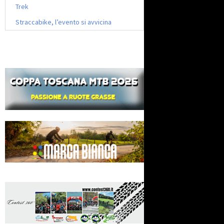
Trek
Straccabike, l’evento si avvicina