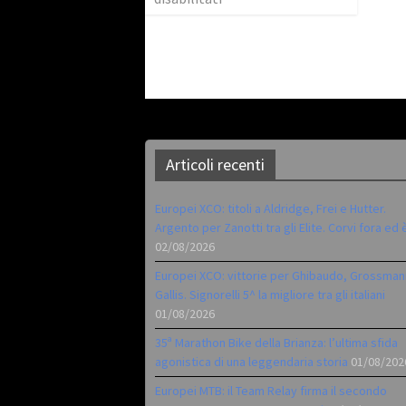
Articoli recenti
Europei XCO: titoli a Aldridge, Frei e Hutter.
Argento per Zanotti tra gli Elite. Corvi fora ed 
02/08/2026
Europei XCO: vittorie per Ghibaudo, Grossman
Gallis. Signorelli 5^ la migliore tra gli italiani
01/08/2026
35ª Marathon Bike della Brianza: l’ultima sfida
agonistica di una leggendaria storia
01/08/202
Europei MTB: il Team Relay firma il secondo