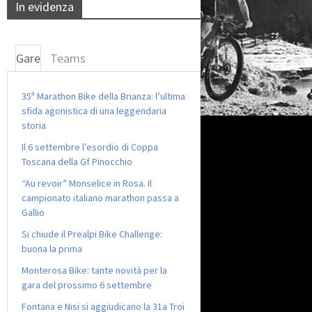
In evidenza
Gare
Teams
35ª Marathon Bike della Brianza: l’ultima
sfida agonistica di una leggendaria
storia
Il 6 settembre l’esordio di Coppa
Toscana della Gf Pinocchio
“Au revoir” Monselice in Rosa. Il
campionato italiano marathon passa a
Gallio
Si chiude il Prealpi Bike Challenge:
buona la prima
Monterosa Bike: tante novità per la
gara del prossimo 6 settembre
Fontana e Nisi si aggiudicano la 31a Troi