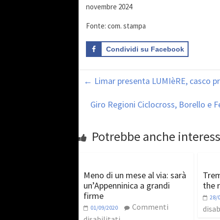
novembre 2024
Fonte: com. stampa
Condividi su Facebook
←
Limar presenta LUMIèRE, casco p
Giro Regioni Ciclocross, Borello e 
Potrebbe anche interess
Meno di un mese al via: sarà
Trem
un’Appenninica a grandi
the 
firme
28/
Commenti
01/09/2020
disab
disabilitati