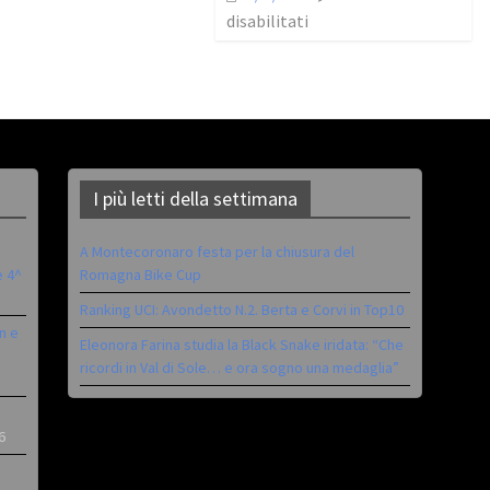
disabilitati
I più letti della settimana
A Montecoronaro festa per la chiusura del
è 4^
Romagna Bike Cup
Ranking UCI: Avondetto N.2. Berta e Corvi in Top10
n e
Eleonora Farina studia la Black Snake iridata: “Che
ricordi in Val di Sole… e ora sogno una medaglia”
6