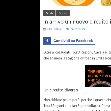
Gf-Mx
Gravel
In arrivo un nuovo circuit
03/11/2024
bikeadvisor
Condividi su Facebook
Oltre ai collaudati Tour3 Regioni, Caveja e I
che animerà la stagione offroad in Emilia R
Un circuito diverso
Non abbiate paura però, perchè il quarto cir
Tour3Regioni e Italian SupersixRace). Prima