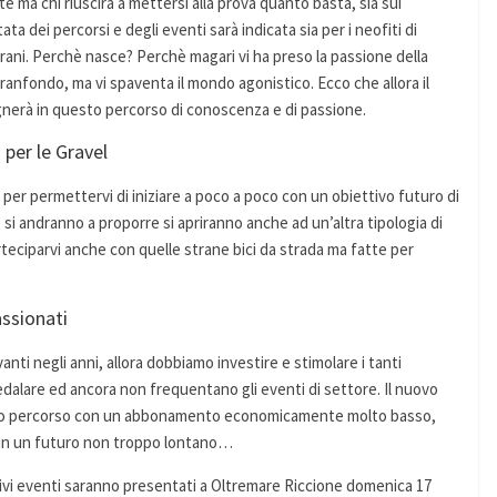
rte ma chi riuscirà a mettersi alla prova quanto basta, sia sui
ata dei percorsi e degli eventi sarà indicata sia per i neofiti di
rani. Perchè nasce? Perchè magari vi ha preso la passione della
ranfondo, ma vi spaventa il mondo agonistico. Ecco che allora il
agnerà in questo percorso di conoscenza e di passione.
 per le Gravel
per permettervi di iniziare a poco a poco con un obiettivo futuro di
si andranno a proporre si apriranno anche ad un’altra tipologia di
parteciparvi anche con quelle strane bici da strada ma fatte per
assionati
ti negli anni, allora dobbiamo investire e stimolare i tanti
dalare ed ancora non frequentano gli eventi di settore. Il nuovo
 nuovo percorso con un abbonamento economicamente molto basso,
o in un futuro non troppo lontano…
lativi eventi saranno presentati a Oltremare Riccione domenica 17