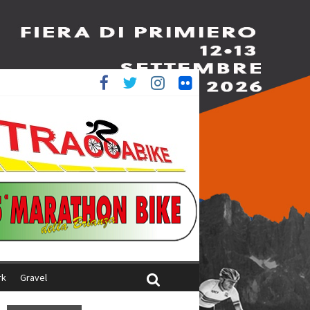
è 4^
iani
rk
Gravel