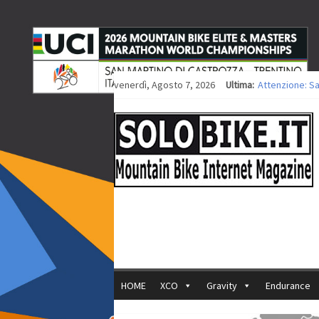
venerdì, Agosto 7, 2026
Ultima:
Attenzione: S
Europei XCO: ti
Europei XCO: vi
35ª Marathon B
Europei MTB: i
HOME
XCO
Gravity
Endurance