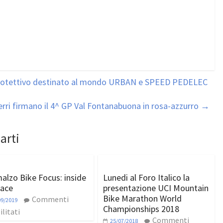
rotettivo destinato al mondo URBAN e SPEED PEDELEC
Ferri firmano il 4^ GP Val Fontanabuona in rosa-azzurro
→
arti
alzo Bike Focus: inside
Lunedi al Foro Italico la
race
presentazione UCI Mountain
Bike Marathon World
Commenti
09/2019
Championships 2018
ilitati
Commenti
25/07/2018