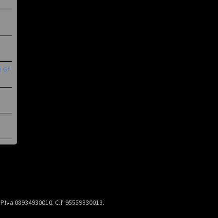
a Gf
) P.Iva 08934930010. C.f. 95559830013.