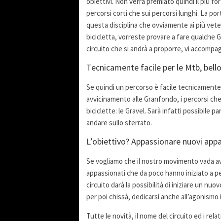
obiettivi. Non verrà premiato quindi il più fo
percorsi corti che sui percorsi lunghi. La port
questa disciplina che ovviamente ai più vete
bicicletta, vorreste provare a fare qualche G
circuito che si andrà a proporre, vi accomp
Tecnicamente facile per le Mtb, bello
Se quindi un percorso è facile tecnicamente 
avvicinamento alle Granfondo, i percorsi che 
biciclette: le Gravel. Sarà infatti possibile 
andare sullo sterrato.
L’obiettivo? Appassionare nuovi app
Se vogliamo che il nostro movimento vada avan
appassionati che da poco hanno iniziato a pe
circuito darà la possibilità di iniziare un
per poi chissà, dedicarsi anche all’agonism
Tutte le novità, il nome del circuito ed i re