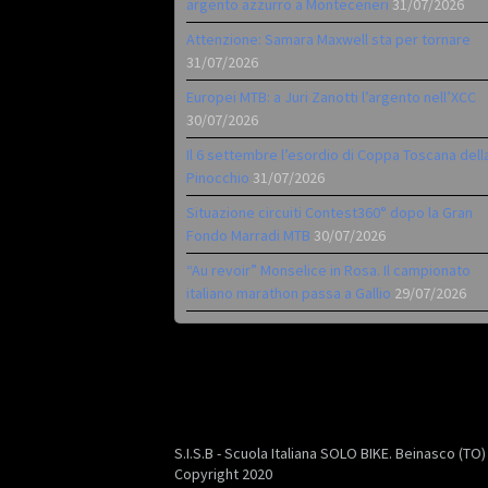
argento azzurro a Monteceneri
31/07/2026
Attenzione: Samara Maxwell sta per tornare
31/07/2026
Europei MTB: a Juri Zanotti l’argento nell’XCC
30/07/2026
Il 6 settembre l’esordio di Coppa Toscana dell
Pinocchio
31/07/2026
Situazione circuiti Contest360° dopo la Gran
Fondo Marradi MTB
30/07/2026
“Au revoir” Monselice in Rosa. Il campionato
italiano marathon passa a Gallio
29/07/2026
S.I.S.B - Scuola Italiana SOLO BIKE. Beinasco (TO
Copyright 2020