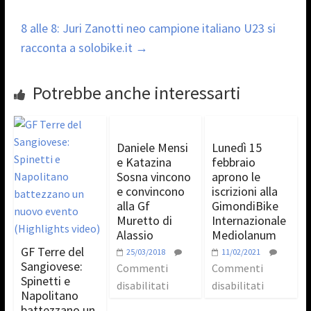
8 alle 8: Juri Zanotti neo campione italiano U23 si
racconta a solobike.it
→
Potrebbe anche interessarti
Daniele Mensi
Lunedì 15
e Katazina
febbraio
Sosna vincono
aprono le
e convincono
iscrizioni alla
alla Gf
GimondiBike
Muretto di
Internazionale
Alassio
Mediolanum
GF Terre del
25/03/2018
11/02/2021
Sangiovese:
Commenti
Commenti
Spinetti e
disabilitati
disabilitati
Napolitano
battezzano un