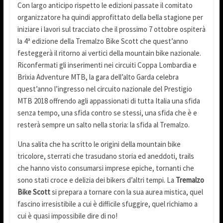
Con largo anticipo rispetto le edizioni passate il comitato
organizzatore ha quindi approfittato della bella stagione per
iniziare i lavori sul tracciato che il prossimo 7 ottobre ospiterà
la 4ª edizione della Tremalzo Bike Scott che quest’anno
festeggerà il ritorno ai vertici della mountain bike nazionale.
Riconfermati gli inserimenti nei circuiti Coppa Lombardia e
Brixia Adventure MTB, la gara dell’alto Garda celebra
quest’anno l’ingresso nel circuito nazionale del Prestigio
MTB 2018 offrendo agli appassionati di tutta Italia una sfida
senza tempo, una sfida contro se stessi, una sfida che è e
resterà sempre un salto nella storia: la sfida al Tremalzo.
Una salita che ha scritto le origini della mountain bike
tricolore, sterrati che trasudano storia ed aneddoti, trails
che hanno visto consumarsi imprese epiche, tornanti che
sono stati croce e delizia dei bikers d’altri tempi. La
Tremalzo
Bike Scott
si prepara a tornare con la sua aurea mistica, quel
fascino irresistibile a cui è difficile sfuggire, quel richiamo a
cui è quasi impossibile dire di no!