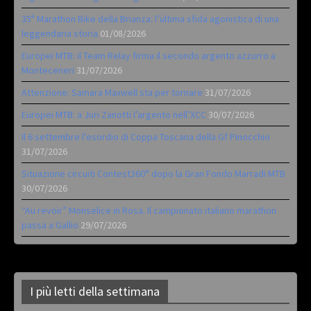
35ª Marathon Bike della Brianza: l’ultima sfida agonistica di una
leggendaria storia
01/08/2026
Europei MTB: il Team Relay firma il secondo argento azzurro a
Monteceneri
31/07/2026
Attenzione: Samara Maxwell sta per tornare
31/07/2026
Europei MTB: a Juri Zanotti l’argento nell’XCC
30/07/2026
Il 6 settembre l’esordio di Coppa Toscana della Gf Pinocchio
31/07/2026
Situazione circuiti Contest360° dopo la Gran Fondo Marradi MTB
30/07/2026
“Au revoir” Monselice in Rosa. Il campionato italiano marathon
passa a Gallio
29/07/2026
I più letti della settimana