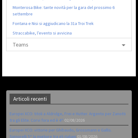
Monterosa Bike: tante novità per la gara del prossimo 6
settembre
Fontana e Nisi si aggiudicano la 31a Troi Trek
Straccabike, l’evento si avvicina
Teams
Articoli recenti
Europei XCO: titoli a Aldridge, Frei e Hutter. Argento per Zanotti
tra gli Elite. Corvi fora ed è 4^
02/08/2026
Europei XCO: vittorie per Ghibaudo, Grossmann e Gallis.
Signorelli 5^ la migliore tra gli italiani
01/08/2026