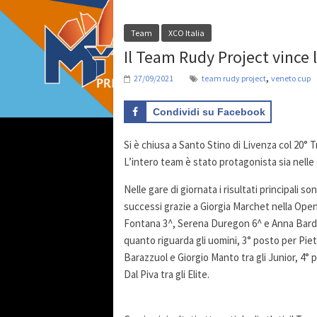
Team
XCO Italia
Il Team Rudy Project vince
,
27/09/2021
team rudy project
veneto cup
Condividi su Facebook
Si è chiusa a Santo Stino di Livenza col 20° 
L’intero team è stato protagonista sia nelle ga
Nelle gare di giornata i risultati principali s
successi grazie a Giorgia Marchet nella Open
Fontana 3^, Serena Duregon 6^ e Anna Bardell
quanto riguarda gli uomini, 3° posto per Piet
Barazzuol e Giorgio Manto tra gli Junior, 4°
Dal Piva tra gli Elite.