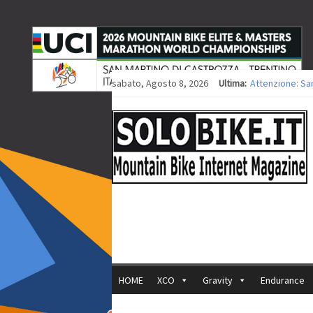
sabato, Agosto 8, 2026
Ultima:
Attenzione: Sa
Europei XCO: tit
Europei XCO: vit
35ª Marathon Bi
Europei MTB: i
HOME
XCO
Gravity
Endurance