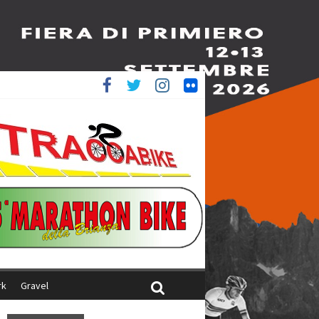
è 4^
ani
rk
Gravel