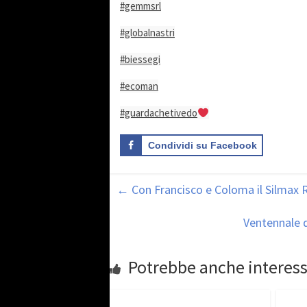
#gemmsrl
#globalnastri
#biessegi
#ecoman
#guardachetivedo
Condividi su Facebook
←
Con Francisco e Coloma il Silmax 
Ventennale d
Potrebbe anche interess