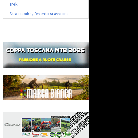
Trek
Straccabike, l’evento si avvicina