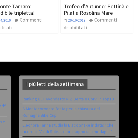
onte Tamaro:
Trofeo d’Autunno: Pettinà e
dibile tripletta!
Pilat a Rosolina Mare
Commenti
Commenti
04/2019
29/10/2019
ilitati
disabilitati
I più letti della settimana
Ranking UCI: Avondetto N.2. Berta e Corvi in Top10
è 4^
A Montecoronaro festa per la chiusura del
Romagna Bike Cup
n e
Eleonora Farina studia la Black Snake iridata: “Che
ricordi in Val di Sole… e ora sogno una medaglia”