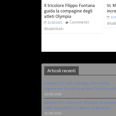
Il tricolore Filippo Fontana
Vc M
guida la compagine degli
incre
atleti Olympia
11/
Commenti
22/02/2021
disab
disabilitati
Articoli recenti
Europei XCO: titoli a Aldridge, Frei e Hutter.
Argento per Zanotti tra gli Elite. Corvi fora ed 
02/08/2026
Europei XCO: vittorie per Ghibaudo, Grossman
Gallis. Signorelli 5^ la migliore tra gli italiani
01/08/2026