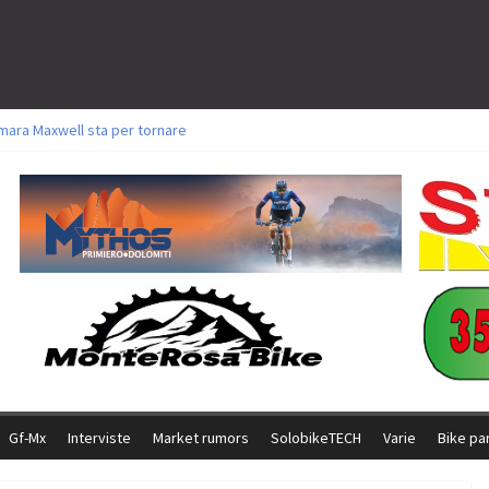
mara Maxwell sta per tornare
oli a Aldridge, Frei e Hutter. Argento per Zanotti tra gli Elite. Corvi fora ed 
torie per Ghibaudo, Grossmann e Gallis. Signorelli 5^ la migliore tra gli itali
ke della Brianza: l’ultima sfida agonistica di una leggendaria storia
l Team Relay firma il secondo argento azzurro a Monteceneri
Gf-Mx
Interviste
Market rumors
SolobikeTECH
Varie
Bike pa