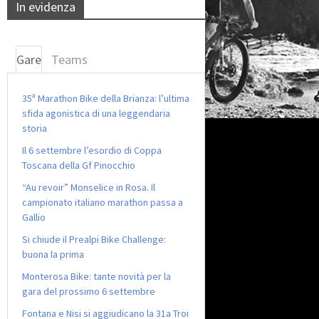
In evidenza
Gare
Teams
35ª Marathon Bike della Brianza: l’ultima
sfida agonistica di una leggendaria
storia
Il 6 settembre l’esordio di Coppa
Toscana della Gf Pinocchio
“Au revoir” Monselice in Rosa. Il
campionato italiano marathon passa a
Gallio
Si chiude il Prealpi Bike Challenge:
buona la prima
Monterosa Bike: tante novità per la
gara del prossimo 6 settembre
Fontana e Nisi si aggiudicano la 31a Troi