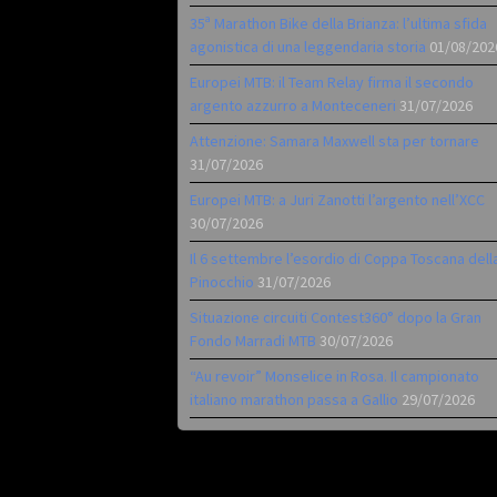
35ª Marathon Bike della Brianza: l’ultima sfida
agonistica di una leggendaria storia
01/08/202
Europei MTB: il Team Relay firma il secondo
argento azzurro a Monteceneri
31/07/2026
Attenzione: Samara Maxwell sta per tornare
31/07/2026
Europei MTB: a Juri Zanotti l’argento nell’XCC
30/07/2026
Il 6 settembre l’esordio di Coppa Toscana dell
Pinocchio
31/07/2026
Situazione circuiti Contest360° dopo la Gran
Fondo Marradi MTB
30/07/2026
“Au revoir” Monselice in Rosa. Il campionato
italiano marathon passa a Gallio
29/07/2026