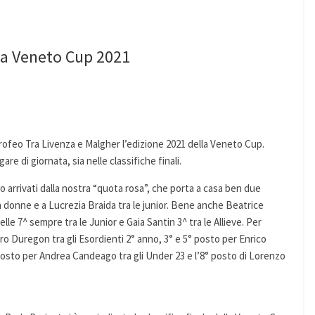
 la Veneto Cup 2021
Trofeo Tra Livenza e Malgher l’edizione 2021 della Veneto Cup.
re di giornata, sia nelle classifiche finali.
ono arrivati dalla nostra “quota rosa”, che porta a casa ben due
 donne e a Lucrezia Braida tra le junior. Bene anche Beatrice
e 7^ sempre tra le Junior e Gaia Santin 3^ tra le Allieve. Per
ro Duregon tra gli Esordienti 2° anno, 3° e 5° posto per Enrico
 posto per Andrea Candeago tra gli Under 23 e l’8° posto di Lorenzo