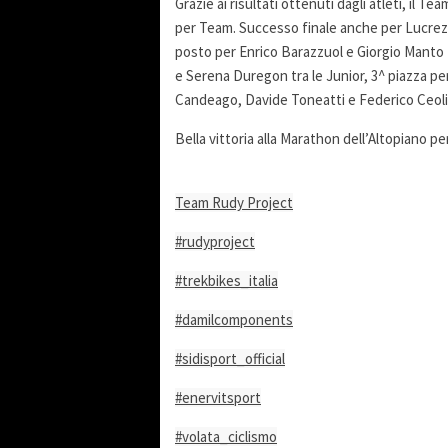
Grazie ai risultati ottenuti dagli atleti, il T
per Team. Successo finale anche per Lucrezia
posto per Enrico Barazzuol e Giorgio Manto t
e Serena Duregon tra le Junior, 3^ piazza pe
Candeago, Davide Toneatti e Federico Ceolin t
Bella vittoria alla Marathon dell’Altopiano p
Team Rudy Project
#rudyproject
#trekbikes_italia
#damilcomponents
#sidisport_official
#enervitsport
#volata_ciclismo