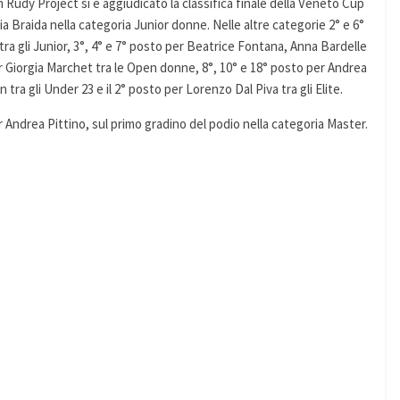
eam Rudy Project si è aggiudicato la classifica finale della Veneto Cup
 Braida nella categoria Junior donne. Nelle altre categorie 2° e 6°
ra gli Junior, 3°, 4° e 7° posto per Beatrice Fontana, Anna Bardelle
r Giorgia Marchet tra le Open donne, 8°, 10° e 18° posto per Andrea
ra gli Under 23 e il 2° posto per Lorenzo Dal Piva tra gli Elite.
er Andrea Pittino, sul primo gradino del podio nella categoria Master.