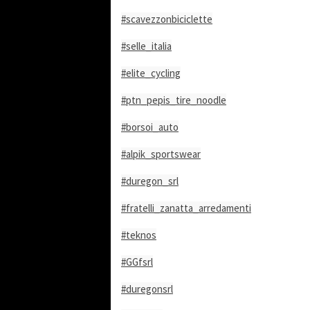
#scavezzonbiciclette
#selle_italia
#elite_cycling
#ptn_pepis_tire_noodle
#borsoi_auto
#alpik_sportswear
#duregon_srl
#fratelli_zanatta_arredamenti
#teknos
#GGfsrl
#duregonsrl