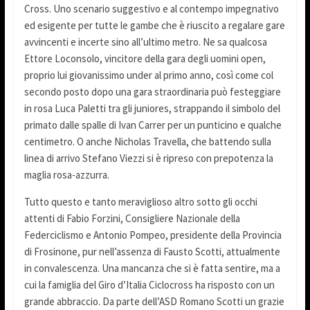
Cross. Uno scenario suggestivo e al contempo impegnativo
ed esigente per tutte le gambe che è riuscito a regalare gare
avvincenti e incerte sino all’ultimo metro. Ne sa qualcosa
Ettore Loconsolo, vincitore della gara degli uomini open,
proprio lui giovanissimo under al primo anno, così come col
secondo posto dopo una gara straordinaria può festeggiare
in rosa Luca Paletti tra gli juniores, strappando il simbolo del
primato dalle spalle di Ivan Carrer per un punticino e qualche
centimetro. O anche Nicholas Travella, che battendo sulla
linea di arrivo Stefano Viezzi si è ripreso con prepotenza la
maglia rosa-azzurra.
Tutto questo e tanto meraviglioso altro sotto gli occhi
attenti di Fabio Forzini, Consigliere Nazionale della
Federciclismo e Antonio Pompeo, presidente della Provincia
di Frosinone, pur nell’assenza di Fausto Scotti, attualmente
in convalescenza. Una mancanza che si è fatta sentire, ma a
cui la famiglia del Giro d’Italia Ciclocross ha risposto con un
grande abbraccio. Da parte dell’ASD Romano Scotti un grazie