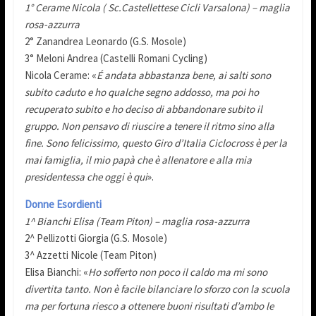
1° Cerame Nicola ( Sc.Castellettese Cicli Varsalona) – maglia
rosa-azzurra
2° Zanandrea Leonardo (G.S. Mosole)
3° Meloni Andrea (Castelli Romani Cycling)
Nicola Cerame: «
É andata abbastanza bene, ai salti sono
subito caduto e ho qualche segno addosso, ma poi ho
recuperato subito e ho deciso di abbandonare subito il
gruppo. Non pensavo di riuscire a tenere il ritmo sino alla
fine. Sono felicissimo, questo Giro d’Italia Ciclocross è per la
mai famiglia, il mio papà che è allenatore e alla mia
presidentessa che oggi è qui
».
Donne Esordienti
1^ Bianchi Elisa (Team Piton) – maglia rosa-azzurra
2^ Pellizotti Giorgia (G.S. Mosole)
3^ Azzetti Nicole (Team Piton)
Elisa Bianchi: «
Ho sofferto non poco il caldo ma mi sono
divertita tanto. Non è facile bilanciare lo sforzo con la scuola
ma per fortuna riesco a ottenere buoni risultati d’ambo le