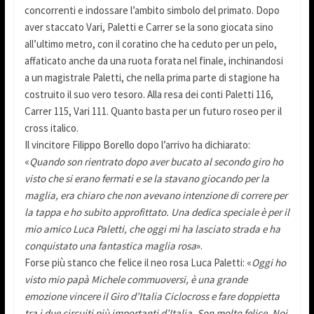
concorrenti e indossare l’ambito simbolo del primato. Dopo
aver staccato Vari, Paletti e Carrer se la sono giocata sino
all’ultimo metro, con il coratino che ha ceduto per un pelo,
affaticato anche da una ruota forata nel finale, inchinandosi
a un magistrale Paletti, che nella prima parte di stagione ha
costruito il suo vero tesoro. Alla resa dei conti Paletti 116,
Carrer 115, Vari 111. Quanto basta per un futuro roseo per il
cross italico.
Il vincitore Filippo Borello dopo l’arrivo ha dichiarato:
«
Quando son rientrato dopo aver bucato al secondo giro ho
visto che si erano fermati e se la stavano giocando per la
maglia, era chiaro che non avevano intenzione di correre per
la tappa e ho subito approfittato. Una dedica speciale è per il
mio amico Luca Paletti, che oggi mi ha lasciato strada e ha
conquistato una fantastica maglia rosa
».
Forse più stanco che felice il neo rosa Luca Paletti: «
Oggi ho
visto mio papà Michele commuoversi, è una grande
emozione vincere il Giro d’Italia Ciclocross e fare doppietta
tra i due circuiti più importanti d’Italia. Son molto felice. Noi