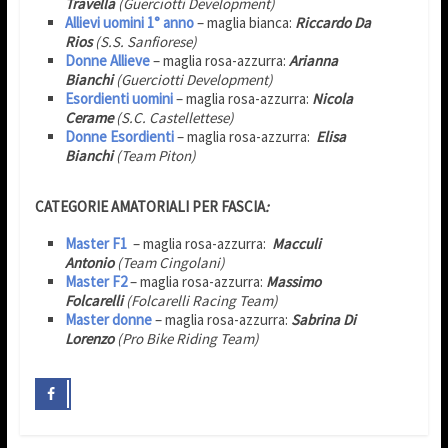
Travella
(Guerciotti Development)
Allievi uomini 1° anno
– maglia bianca:
Riccardo Da
Rios
(S.S. Sanfiorese)
Donne Allieve
– maglia rosa-azzurra:
Arianna
Bianchi
(Guerciotti Development)
Esordienti uomini
– maglia rosa-azzurra:
Nicola
Cerame
(S.C. Castellettese)
Donne Esordienti
– maglia rosa-azzurra:
Elisa
Bianchi
(Team Piton)
CATEGORIE AMATORIALI PER FASCIA
:
Master F1
– maglia rosa-azzurra:
Macculi
Antonio
(Team Cingolani)
Master F2
– maglia rosa-azzurra:
Massimo
Folcarelli
(Folcarelli Racing Team)
Master donne
– maglia rosa-azzurra:
Sabrina Di
Lorenzo
(Pro Bike Riding Team)