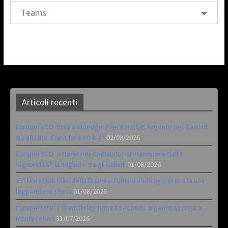
Teams
Articoli recenti
Europei XCO: titoli a Aldridge, Frei e Hutter. Argento per Zanotti
tra gli Elite. Corvi fora ed è 4^
02/08/2026
Europei XCO: vittorie per Ghibaudo, Grossmann e Gallis.
Signorelli 5^ la migliore tra gli italiani
01/08/2026
35ª Marathon Bike della Brianza: l’ultima sfida agonistica di una
leggendaria storia
01/08/2026
Europei MTB: il Team Relay firma il secondo argento azzurro a
Monteceneri
31/07/2026