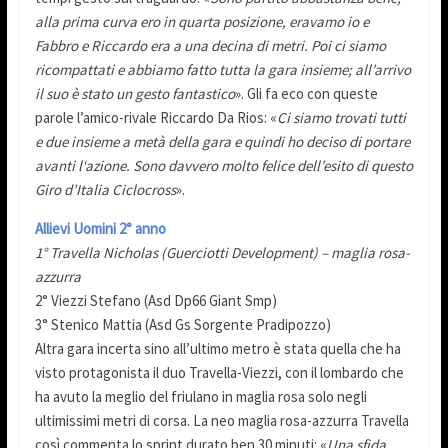
alla prima curva ero in quarta posizione, eravamo io e
Fabbro e Riccardo era a una decina di metri. Poi ci siamo
ricompattati e abbiamo fatto tutta la gara insieme; all’arrivo
il suo è stato un gesto fantastico
». Gli fa eco con queste
parole l’amico-rivale Riccardo Da Rios: «
Ci siamo trovati tutti
e due insieme a metà della gara e quindi ho deciso di portare
avanti l‘azione. Sono davvero molto felice dell’esito di questo
Giro d’Italia Ciclocross
».
Allievi Uomini 2° anno
1° Travella Nicholas (Guerciotti Development) – maglia rosa-
azzurra
2° Viezzi Stefano (Asd Dp66 Giant Smp)
3° Stenico Mattia (Asd Gs Sorgente Pradipozzo)
Altra gara incerta sino all’ultimo metro è stata quella che ha
visto protagonista il duo Travella-Viezzi, con il lombardo che
ha avuto la meglio del friulano in maglia rosa solo negli
ultimissimi metri di corsa. La neo maglia rosa-azzurra Travella
così commenta lo sprint durato ben 30 minuti: «
Una sfida