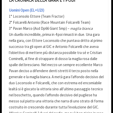
LA CRONACA DELLA GARA E I PODI
Uomini Open (EL+U23)
1° Loconsolo Ettore (Team Fractor)
2° Folcarelli Antonio (Race Mountain Folcarelli Team)
3° Pavan Marco (Asd Dp66 Giant Smp) –
maglia bianca
Un duello incredibile, prima in 4 poi rimasti in due. Una gara
nella gara, con Ettore Loconsolo che puntava dritto al primo
successo tra gli open al GIC e Antonio Folcarelli che aveva
l’obiettivo di mettere più distanza possibile tra sé e Cristian
Cominelli, al fine di strappare di dosso la maglia rosa dalle
spalle del bresciano. Nel mezzo un sempre eccellente Marco
Pavan deciso a difendere denti stretti il terzo posto nella
generale e la maglia bianca. A metà gara l’affondo decisivo del
duo Loconsolo e Folcarelli, che con estrema ed encomiabile
lealtà si è giocato la vittoria sino all’ultimo passaggio tecnico
nel boschetto, quando l’affondo decisivo del pugliese ha
messo sul piatto una vittoria che narra di uno strato di forma
costruito in crescendo durante tutta l’evoluzione del GIC.