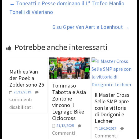
←
Toneatti e Pesse dominano il 1° Trofeo Manlio
Tonelli di Valeriano
6 su 6 per Van Aert a Loenhout
→
Potrebbe anche interessarti
Mathieu Van
der Poel: a
Zolder sono 25
Tommaso
Tabotta e Asia
26/12/2019
Il Master Cross
Zontone
Commenti
Selle SMP apre
vincono il
disabilitati
con la vittoria
Legnago Bike
di Dorigoni e
Ciclocross
Lechner
21/12/2025
16/10/2017
Commenti
Commenti