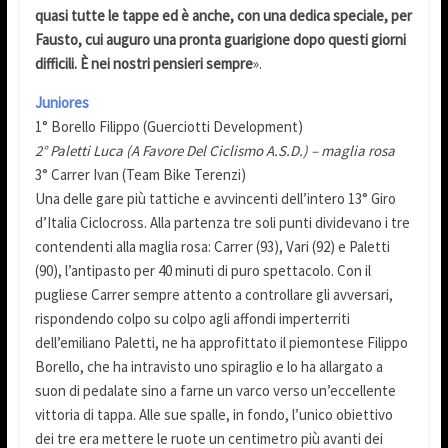
quasi tutte le tappe ed è anche, con una dedica speciale, per
Fausto, cui auguro una pronta guarigione dopo questi giorni
difficili. È nei nostri pensieri sempre
».
Juniores
1° Borello Filippo (Guerciotti Development)
2° Paletti Luca (A Favore Del Ciclismo A.S.D.) – maglia rosa
3° Carrer Ivan (Team Bike Terenzi)
Una delle gare più tattiche e avvincenti dell’intero 13° Giro
d’Italia Ciclocross. Alla partenza tre soli punti dividevano i tre
contendenti alla maglia rosa: Carrer (93), Vari (92) e Paletti
(90), l’antipasto per 40 minuti di puro spettacolo. Con il
pugliese Carrer sempre attento a controllare gli avversari,
rispondendo colpo su colpo agli affondi imperterriti
dell’emiliano Paletti, ne ha approfittato il piemontese Filippo
Borello, che ha intravisto uno spiraglio e lo ha allargato a
suon di pedalate sino a farne un varco verso un’eccellente
vittoria di tappa. Alle sue spalle, in fondo, l’unico obiettivo
dei tre era mettere le ruote un centimetro più avanti dei