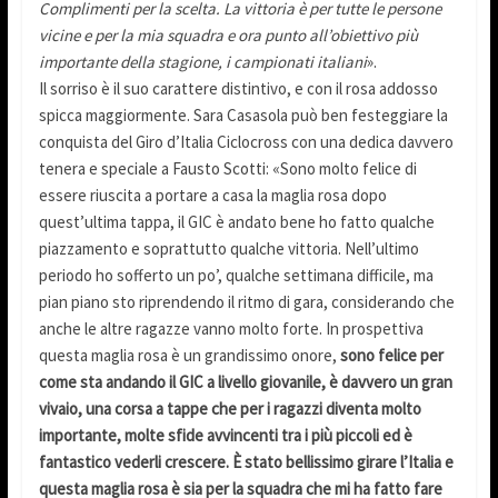
Complimenti per la scelta. La vittoria è per tutte le persone
vicine e per la mia squadra e ora punto all’obiettivo più
importante della stagione, i campionati italiani
».
Il sorriso è il suo carattere distintivo, e con il rosa addosso
spicca maggiormente. Sara Casasola può ben festeggiare la
conquista del Giro d’Italia Ciclocross con una dedica davvero
tenera e speciale a Fausto Scotti: «Sono molto felice di
essere riuscita a portare a casa la maglia rosa dopo
quest’ultima tappa, il GIC è andato bene ho fatto qualche
piazzamento e soprattutto qualche vittoria. Nell’ultimo
periodo ho sofferto un po’, qualche settimana difficile, ma
pian piano sto riprendendo il ritmo di gara, considerando che
anche le altre ragazze vanno molto forte. In prospettiva
questa maglia rosa è un grandissimo onore,
sono felice per
come sta andando il GIC a livello giovanile, è davvero un gran
vivaio, una corsa a tappe che per i ragazzi diventa molto
importante, molte sfide avvincenti tra i più piccoli ed è
fantastico vederli crescere. È stato bellissimo girare l’Italia e
questa maglia rosa è sia per la squadra che mi ha fatto fare