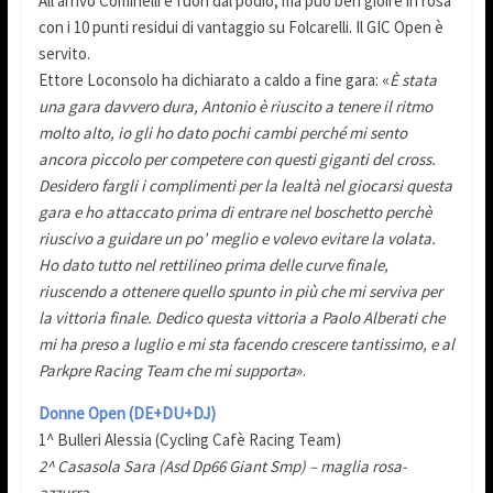
All’arrivo Cominelli è fuori dal podio, ma può ben gioire in rosa
con i 10 punti residui di vantaggio su Folcarelli. Il GIC Open è
servito.
Ettore Loconsolo ha dichiarato a caldo a fine gara: «
È stata
una gara davvero dura, Antonio è riuscito a tenere il ritmo
molto alto, io gli ho dato pochi cambi perché mi sento
ancora piccolo per competere con questi giganti del cross.
Desidero fargli i complimenti per la lealtà nel giocarsi questa
gara e ho attaccato prima di entrare nel boschetto perchè
riuscivo a guidare un po’ meglio e volevo evitare la volata.
Ho dato tutto nel rettilineo prima delle curve finale,
riuscendo a ottenere quello spunto in più che mi serviva per
la vittoria finale. Dedico questa vittoria a Paolo Alberati che
mi ha preso a luglio e mi sta facendo crescere tantissimo, e al
Parkpre Racing Team che mi supporta
».
Donne Open (DE+DU+DJ)
1^ Bulleri Alessia (Cycling Cafè Racing Team)
2^ Casasola Sara (Asd Dp66 Giant Smp) – maglia rosa-
azzurra