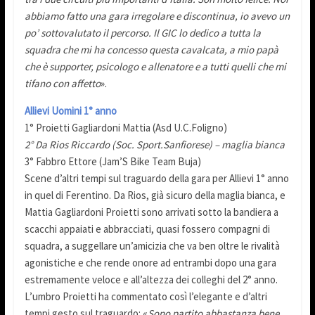
abbiamo fatto una gara irregolare e discontinua, io avevo un
po’ sottovalutato il percorso. Il GIC lo dedico a tutta la
squadra che mi ha concesso questa cavalcata, a mio papà
che è supporter, psicologo e allenatore e a tutti quelli che mi
tifano con affetto
».
Allievi Uomini 1° anno
1° Proietti Gagliardoni Mattia (Asd U.C.Foligno)
2° Da Rios Riccardo (Soc. Sport.Sanfiorese) – maglia bianca
3° Fabbro Ettore (Jam’S Bike Team Buja)
Scene d’altri tempi sul traguardo della gara per Allievi 1° anno
in quel di Ferentino. Da Rios, già sicuro della maglia bianca, e
Mattia Gagliardoni Proietti sono arrivati sotto la bandiera a
scacchi appaiati e abbracciati, quasi fossero compagni di
squadra, a suggellare un’amicizia che va ben oltre le rivalità
agonistiche e che rende onore ad entrambi dopo una gara
estremamente veloce e all’altezza dei colleghi del 2° anno.
L’umbro Proietti ha commentato così l’elegante e d’altri
tempi gesto sul traguardo: «
Sono partito abbastanza bene,