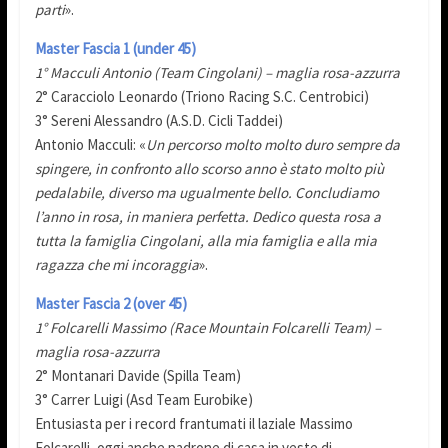
parti
».
Master Fascia 1 (under 45)
1° Macculi Antonio (Team Cingolani) – maglia rosa-azzurra
2° Caracciolo Leonardo (Triono Racing S.C. Centrobici)
3° Sereni Alessandro (A.S.D. Cicli Taddei)
Antonio Macculi: «
Un percorso molto molto duro sempre da
spingere, in confronto allo scorso anno è stato molto più
pedalabile, diverso ma ugualmente bello. Concludiamo
l’anno in rosa, in maniera perfetta. Dedico questa rosa a
tutta la famiglia Cingolani, alla mia famiglia e alla mia
ragazza che mi incoraggia
».
Master Fascia 2 (over 45)
1° Folcarelli Massimo (Race Mountain Folcarelli Team) –
maglia rosa-azzurra
2° Montanari Davide (Spilla Team)
3° Carrer Luigi (Asd Team Eurobike)
Entusiasta per i record frantumati il laziale Massimo
Folcarelli, oggi anche padrone di casa in veste di