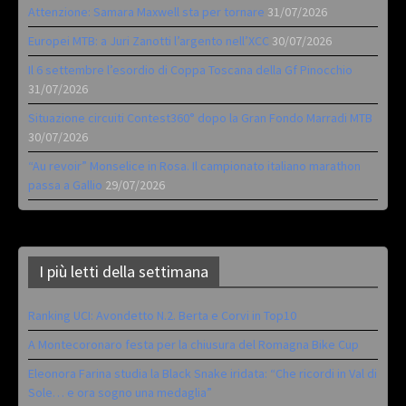
Attenzione: Samara Maxwell sta per tornare
31/07/2026
Europei MTB: a Juri Zanotti l’argento nell’XCC
30/07/2026
Il 6 settembre l’esordio di Coppa Toscana della Gf Pinocchio
31/07/2026
Situazione circuiti Contest360° dopo la Gran Fondo Marradi MTB
30/07/2026
“Au revoir” Monselice in Rosa. Il campionato italiano marathon
passa a Gallio
29/07/2026
I più letti della settimana
Ranking UCI: Avondetto N.2. Berta e Corvi in Top10
A Montecoronaro festa per la chiusura del Romagna Bike Cup
Eleonora Farina studia la Black Snake iridata: “Che ricordi in Val di
Sole… e ora sogno una medaglia”