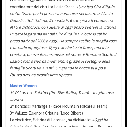
coordinatore del circuito Lazio Cross: «
Un altro Giro d’Italia
vinto. Grazie per la presenza numerosa nel nostro bel Lazio.
Dopo 24 titoli italiani, 5 mondiali, 6 campionati europei tra
MTB e ciclocross, con quella di oggi posso vantare la vittoria
in tutte le gare master del Giro d’Italia Ciclocross cui ho
preso parte dal 2008 a oggi. Ho sempre vestito la maglia rosa
e ne vado orgoglioso. Oggi è anche Lazio Cross, una mia
creatura, un evento che unisce nel nome di Romano Scotti. Il
Lazio Cross è vivo da molti anni e grazie al sostegno della
famiglia Scotti va avanti. Un grande in bocca al lupo a
Fausto per una prontissima ripresa
».
Master Women
1^ Di Lorenzo Sabrina (Pro Bike Riding Team) – maglia rosa-
azzurra
2^ Roncacci Mariangela (Race Mountain Folcarelli Team)
3^ Valluzzi Eleonora Cristina (Loco Bikers)
La vincitrice, Sabrina di Lorenzo, ha dichiarato: «
Oggi ho
fatto tanta fatica, è stata una gran bella rimonta. Eravamo