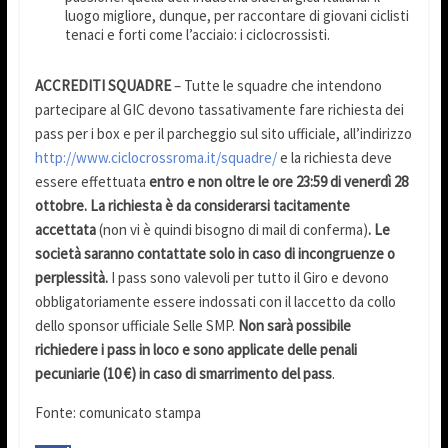
luogo migliore, dunque, per raccontare di giovani ciclisti
tenaci e forti come l’acciaio: i ciclocrossisti.
ACCREDITI SQUADRE
– Tutte le squadre che intendono
partecipare al GIC devono tassativamente fare richiesta dei
pass per i box e per il parcheggio sul sito ufficiale, all’indirizzo
http://www.ciclocrossroma.it/squadre/
e la richiesta deve
essere effettuata
entro e non oltre le ore 23:59 di venerdì 28
ottobre. La richiesta è da considerarsi tacitamente
accettata
(non vi è quindi bisogno di mail di conferma)
. Le
società saranno contattate solo in caso di incongruenze o
perplessità.
I pass sono valevoli per tutto il Giro e devono
obbligatoriamente essere indossati con il laccetto da collo
dello sponsor ufficiale Selle SMP.
Non sarà possibile
richiedere i pass in loco e sono applicate delle penali
pecuniarie (10 €) in caso di smarrimento del pass
.
Fonte: comunicato stampa