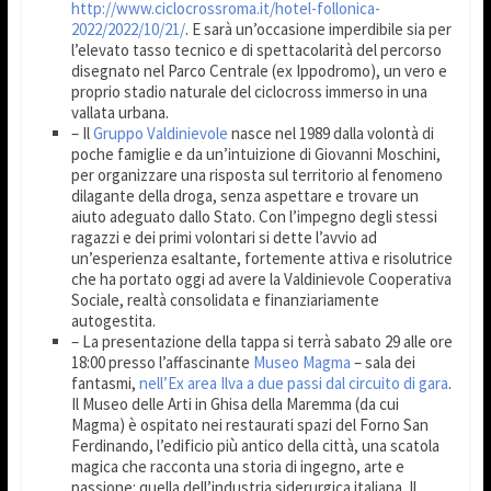
http://www.ciclocrossroma.it/hotel-follonica-
2022/2022/10/21/
. E sarà un’occasione imperdibile sia per
l’elevato tasso tecnico e di spettacolarità del percorso
disegnato nel Parco Centrale (ex Ippodromo), un vero e
proprio stadio naturale del ciclocross immerso in una
vallata urbana.
– Il
Gruppo Valdinievole
nasce nel 1989 dalla volontà di
poche famiglie e da un’intuizione di Giovanni Moschini,
per organizzare una risposta sul territorio al fenomeno
dilagante della droga, senza aspettare e trovare un
aiuto adeguato dallo Stato. Con l’impegno degli stessi
ragazzi e dei primi volontari si dette l’avvio ad
un’esperienza esaltante, fortemente attiva e risolutrice
che ha portato oggi ad avere la Valdinievole Cooperativa
Sociale, realtà consolidata e finanziariamente
autogestita.
– La presentazione della tappa si terrà sabato 29 alle ore
18:00 presso l’affascinante
Museo Magma
– sala dei
fantasmi,
nell’Ex area Ilva a due passi dal circuito di gara
.
Il Museo delle Arti in Ghisa della Maremma (da cui
Magma) è ospitato nei restaurati spazi del Forno San
Ferdinando, l’edificio più antico della città, una scatola
magica che racconta una storia di ingegno, arte e
passione: quella dell’industria siderurgica italiana. Il