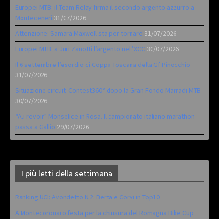
Europei MTB: il Team Relay firma il secondo argento azzurro a
Monteceneri
31/07/2026
Attenzione: Samara Maxwell sta per tornare
31/07/2026
Europei MTB: a Juri Zanotti l’argento nell’XCC
30/07/2026
Il 6 settembre l’esordio di Coppa Toscana della Gf Pinocchio
31/07/2026
Situazione circuiti Contest360° dopo la Gran Fondo Marradi MTB
30/07/2026
“Au revoir” Monselice in Rosa. Il campionato italiano marathon
passa a Gallio
29/07/2026
I più letti della settimana
Ranking UCI: Avondetto N.2. Berta e Corvi in Top10
A Montecoronaro festa per la chiusura del Romagna Bike Cup