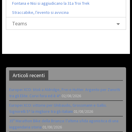
Fontana e Nisi si aggiudicano la 31a Troi Trek
Straccabike, l’evento si avvicina
Teams
Articoli recenti
Europei XCO: titoli a Aldridge, Frei e Hutter. Argento per Zanotti
tra gli Elite. Corvi fora ed è 4^
02/08/2026
Europei XCO: vittorie per Ghibaudo, Grossmann e Gallis.
Signorelli 5^ la migliore tra gli italiani
01/08/2026
35ª Marathon Bike della Brianza: l’ultima sfida agonistica di una
leggendaria storia
01/08/2026