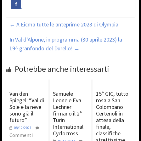
←
A Eicma tutte le anteprime 2023 di Olympia
In Val d’Alpone, in programma (30 aprile 2023) la
19^ granfondo del Durello!
→
Potrebbe anche interessarti
Van den
Samuele
15° GIC, tutto
Spiegel: “Val di
Leone e Eva
rosa a San
Sole e la neve
Lechner
Colombano
sono già il
firmano il 2°
Certenoli in
futuro”
Turin
attesa della
International
finale,
08/12/2021
Cyclocross
classifiche
Commenti
strettissime
19/11/2023