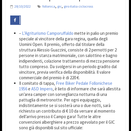
,
,
28/10/2022
follonica
gic
giro italia ciclocross
–
L’Agriturismo Camporuffaldo
mette in palio un premio
speciale al vincitore della gara regina, quella degli
Uomini Open. Il premio, offerto dal titolare della
struttura Alessio Guazzini, consiste di 2 pernotti per 2
persone in stanza matrimoniale, con salottino e bagno
indipendenti, colazione trattamento di mezza pensione
tutto compreso. Da svolgersi in un periodo gradito dal
vincitore, previa verifica della disponibilità. Il valore
commerciale del premio è di 220 €.
Il comitato di tappa,
Free Biker Pedale Follonichese
1956
e
ASD Impero
, è lieto di informare che sarà allestita
un’area camper con sorveglianza notturna di una
pattuglia di metronotte. Per ogni equipaggio,
indistintamente se si sosterà una o due notti, sarà
richiesto un contributo di € 10 da versare al momento
dell’arrivo presso il Campo gara! Tutte le altre
convenzioni alberghiere a prezzo agevolato per il GIC
sono già disponibili sul sito ufficiale: