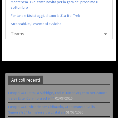
Monterosa Bike: tante novità per la gara del prossimo 6
settembre
Fontana e Nisi si aggiudicano la 31a Troi Trek
Straccabike, l’evento si avvicina
Teams
Articoli recenti
Europei XCO: titoli a Aldridge, Frei e Hutter. Argento per Zanotti
tra gli Elite. Corvi fora ed è 4^
02/08/2026
Europei XCO: vittorie per Ghibaudo, Grossmann e Gallis.
Signorelli 5^ la migliore tra gli italiani
01/08/2026