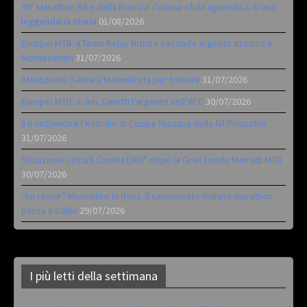
35ª Marathon Bike della Brianza: l’ultima sfida agonistica di una
leggendaria storia
01/08/2026
Europei MTB: il Team Relay firma il secondo argento azzurro a
Monteceneri
31/07/2026
Attenzione: Samara Maxwell sta per tornare
31/07/2026
Europei MTB: a Juri Zanotti l’argento nell’XCC
30/07/2026
Il 6 settembre l’esordio di Coppa Toscana della Gf Pinocchio
31/07/2026
Situazione circuiti Contest360° dopo la Gran Fondo Marradi MTB
30/07/2026
“Au revoir” Monselice in Rosa. Il campionato italiano marathon
passa a Gallio
29/07/2026
I più letti della settimana