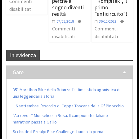
perchè il
“Rompitek”, il
Commenti
sogno diventi
primo
disabilitati
realtà
“anticircuito”!
07/05/2018
30/12/2022
Commenti
Commenti
disabilitati
disabilitati
In evidenza
Gare
35ª Marathon Bike della Brianza: l’ultima sfida agonistica di
una leggendaria storia
Il 6 settembre l’esordio di Coppa Toscana della Gf Pinocchio
“Au revoir” Monselice in Rosa. Il campionato italiano
marathon passa a Gallio
Si chiude il Prealpi Bike Challenge: buona la prima