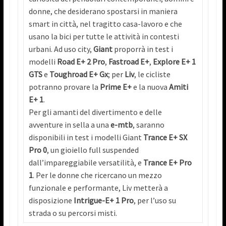
donne, che desiderano spostarsi in maniera
smart in città, nel tragitto casa-lavoro e che
usano la bici per tutte le attività in contesti
urbani. Ad uso city,
Giant
proporrà in test i
modelli
Road E+ 2 Pro
,
Fastroad E+
,
Explore E+ 1
GTS
e
Toughroad E+ Gx
; per
Liv
, le cicliste
potranno provare la
Prime E+
e la nuova
Amiti
E+ 1
.
Per gli amanti del divertimento e delle
avventure in sella a una
e-mtb
, saranno
disponibili in test i modelli Giant
Trance E+ SX
Pro 0
, un gioiello full suspended
dall’impareggiabile versatilità, e
Trance E+ Pro
1
. Per le donne che ricercano un mezzo
funzionale e performante, Liv metterà a
disposizione
Intrigue-E+ 1 Pro
, per l’uso su
strada o su percorsi misti.