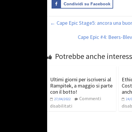
Condividi su Facebook
←
Cape Epic Stage5: ancora una buo
Cape Epic #4: Beers-Ble
Potrebbe anche interess
Ultimi giorni per iscriversi al
Ethi
Rampitek, a maggio si parte
Cost
con il botto!
anch
Commenti
27/04/2022
24/
disabilitati
disab