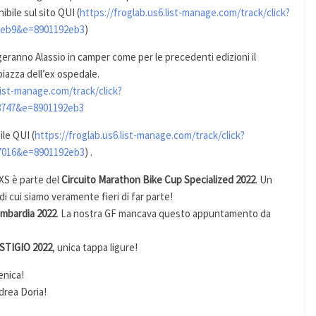
le sul sito QUI (
https://froglab.us6.list-manage.com/track/click?
9eb9&e=8901192eb3
)
ranno Alassio in camper come per le precedenti edizioni il
piazza dell’ex ospedale.
list-manage.com/track/click?
8747&e=8901192eb3
ile QUI (
https://froglab.us6.list-manage.com/track/click?
7016&e=8901192eb3
) .
XS è parte del
Circuito Marathon Bike Cup Specialized 2022
. Un
 di cui siamo veramente fieri di far parte!
mbardia 2022
. La nostra GF mancava questo appuntamento da
TIGIO 2022
, unica tappa ligure!
enica!
drea Doria!