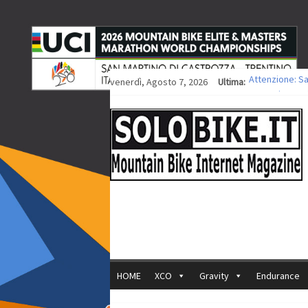
venerdì, Agosto 7, 2026
Ultima:
Attenzione: S
Europei XCO: ti
Europei XCO: vi
35ª Marathon B
Europei MTB: i
HOME
XCO
Gravity
Endurance