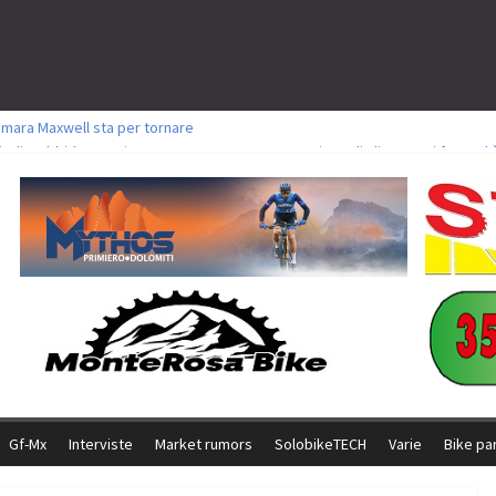
amara Maxwell sta per tornare
toli a Aldridge, Frei e Hutter. Argento per Zanotti tra gli Elite. Corvi fora ed 
ttorie per Ghibaudo, Grossmann e Gallis. Signorelli 5^ la migliore tra gli ital
ike della Brianza: l’ultima sfida agonistica di una leggendaria storia
l Team Relay firma il secondo argento azzurro a Monteceneri
Gf-Mx
Interviste
Market rumors
SolobikeTECH
Varie
Bike pa