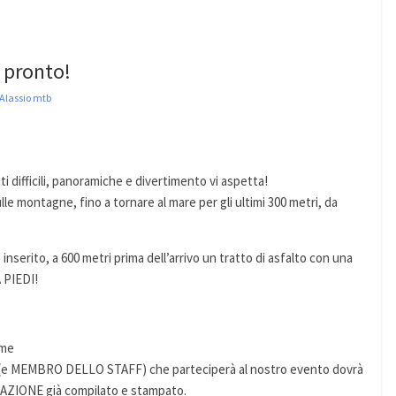
o pronto!
Alassio mtb
tti difficili, panoramiche e divertimento vi aspetta!
ulle montagne, fino a tornare al mare per gli ultimi 300 metri, da
inserito, a 600 metri prima dell’arrivo un tratto di asfalto con una
 PIEDI!
Ime
(e MEMBRO DELLO STAFF) che parteciperà al nostro evento dovrà
ZIONE già compilato e stampato.