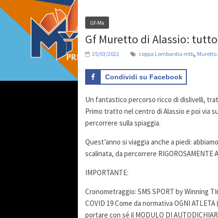
Gf-Mx
Gf Muretto di Alassio: tutt
,
25/03/2022
coppa Lombardia mtb
Muretto 
Condividi su Facebook
Un fantastico percorso ricco di dislivelli, tra
Primo tratto nel centro di Alassio e poi via s
percorrere sulla spiaggia.
Quest’anno si viaggia anche a piedi: abbiamo 
scalinata, da percorrere RIGOROSAMENTE A
IMPORTANTE:
Cronometraggio: SMS SPORT by Winning T
COVID 19 Come da normativa OGNI ATLETA 
portare con sé il MODULO DI AUTODICHIARA