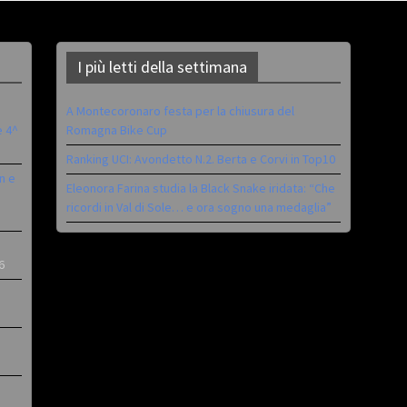
I più letti della settimana
A Montecoronaro festa per la chiusura del
è 4^
Romagna Bike Cup
Ranking UCI: Avondetto N.2. Berta e Corvi in Top10
n e
Eleonora Farina studia la Black Snake iridata: “Che
ricordi in Val di Sole… e ora sogno una medaglia”
6