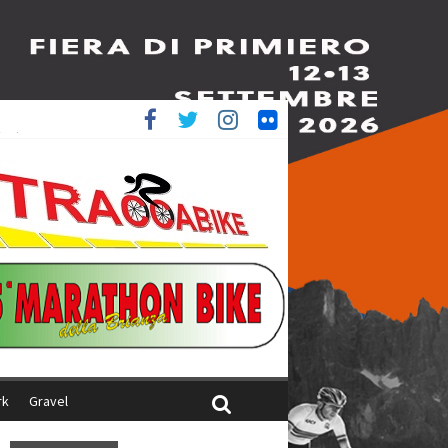
è 4^
iani
rk
Gravel