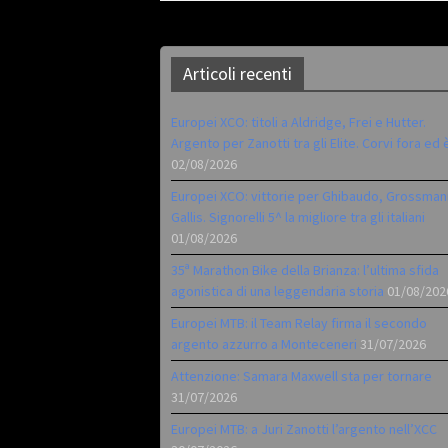
Articoli recenti
Europei XCO: titoli a Aldridge, Frei e Hutter.
Argento per Zanotti tra gli Elite. Corvi fora ed 
02/08/2026
Europei XCO: vittorie per Ghibaudo, Grossman
Gallis. Signorelli 5^ la migliore tra gli italiani
01/08/2026
35ª Marathon Bike della Brianza: l’ultima sfida
agonistica di una leggendaria storia
01/08/202
Europei MTB: il Team Relay firma il secondo
argento azzurro a Monteceneri
31/07/2026
Attenzione: Samara Maxwell sta per tornare
31/07/2026
Europei MTB: a Juri Zanotti l’argento nell’XCC