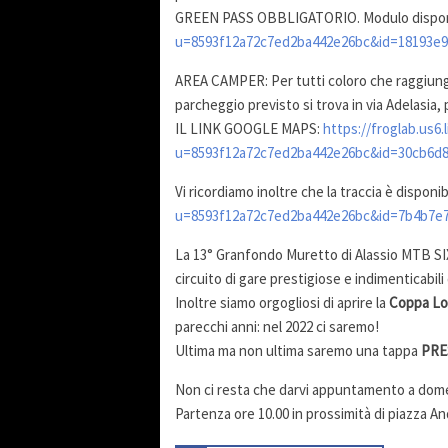
GREEN PASS OBBLIGATORIO. Modulo disponibi
u=8593f12a72c7ed2ba442e26bc&id=18193e
AREA CAMPER: Per tutti coloro che raggiunge
parcheggio previsto si trova in via Adelasia, 
IL LINK GOOGLE MAPS:
https://froglab.us6.
u=8593f12a72c7ed2ba442e26bc&id=30cb6d
Vi ricordiamo inoltre che la traccia è disponib
u=8593f12a72c7ed2ba442e26bc&id=7b4b7e
La 13° Granfondo Muretto di Alassio MTB SI
circuito di gare prestigiose e indimenticabili
Inoltre siamo orgogliosi di aprire la
Coppa Lo
parecchi anni: nel 2022 ci saremo!
Ultima ma non ultima saremo una tappa
PRES
Non ci resta che darvi appuntamento a dom
Partenza ore 10.00 in prossimità di piazza An