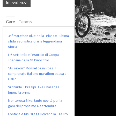
In evidenza
Gare
Teams
35ª Marathon Bike della Brianza: l’ultima
sfida agonistica di una leggendaria
storia
Il 6 settembre l’esordio di Coppa
Toscana della Gf Pinocchio
“Au revoir” Monselice in Rosa. Il
campionato italiano marathon passa a
Gallio
Si chiude il Prealpi Bike Challenge:
buona la prima
Monterosa Bike: tante novità per la
gara del prossimo 6 settembre
Fontana e Nisi si aggiudicano la 31a Troi