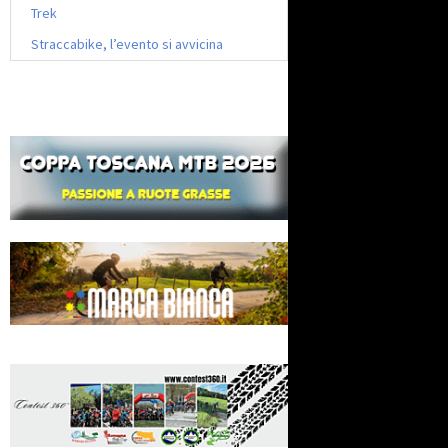
Trek
Straccabike, l’evento si avvicina