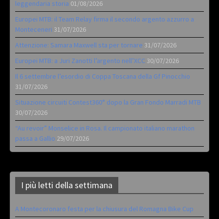
leggendaria storia
01/08/2026
Europei MTB: il Team Relay firma il secondo argento azzurro a
Monteceneri
31/07/2026
Attenzione: Samara Maxwell sta per tornare
31/07/2026
Europei MTB: a Juri Zanotti l’argento nell’XCC
30/07/2026
Il 6 settembre l’esordio di Coppa Toscana della Gf Pinocchio
31/07/2026
Situazione circuiti Contest360° dopo la Gran Fondo Marradi MTB
30/07/2026
“Au revoir” Monselice in Rosa. Il campionato italiano marathon
passa a Gallio
29/07/2026
I più letti della settimana
A Montecoronaro festa per la chiusura del Romagna Bike Cup