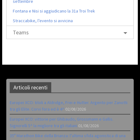
settembre
Fontana e Nisi si aggiudicano la 31a Troi Trek
Straccabike, l’evento si avvicina
Teams
Articoli recenti
Europei XCO: titoli a Aldridge, Frei e Hutter. Argento per Zanotti
tra gli Elite. Corvi fora ed è 4^
02/08/2026
Europei XCO: vittorie per Ghibaudo, Grossmann e Gallis.
Signorelli 5^ la migliore tra gli italiani
01/08/2026
35ª Marathon Bike della Brianza: l’ultima sfida agonistica di una