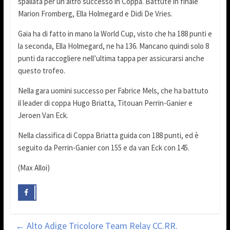
spallata per un’altro successo in Coppa. Battute in finale
Marion Fromberg, Ella Holmegard e Didi De Vries.
Gaia ha di fatto in mano la World Cup, visto che ha 188 punti e
la seconda, Ella Holmegard, ne ha 136. Mancano quindi solo 8
punti da raccogliere nell’ultima tappa per assicurarsi anche
questo trofeo.
Nella gara uomini successo per Fabrice Mels, che ha battuto
il leader di coppa Hugo Briatta, Titouan Perrin-Ganier e
Jeroen Van Eck.
Nella classifica di Coppa Briatta guida con 188 punti, ed è
seguito da Perrin-Ganier con 155 e da van Eck con 145.
(Max Alloi)
←
Alto Adige Tricolore Team Relay CC.RR.