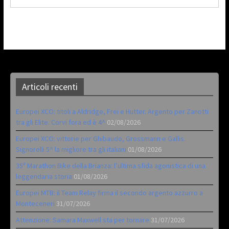
Articoli recenti
Europei XCO: titoli a Aldridge, Frei e Hutter. Argento per Zanotti
tra gli Elite. Corvi fora ed è 4^
02/08/2026
Europei XCO: vittorie per Ghibaudo, Grossmann e Gallis.
Signorelli 5^ la migliore tra gli italiani
01/08/2026
35ª Marathon Bike della Brianza: l’ultima sfida agonistica di una
leggendaria storia
01/08/2026
Europei MTB: il Team Relay firma il secondo argento azzurro a
Monteceneri
31/07/2026
Attenzione: Samara Maxwell sta per tornare
31/07/2026