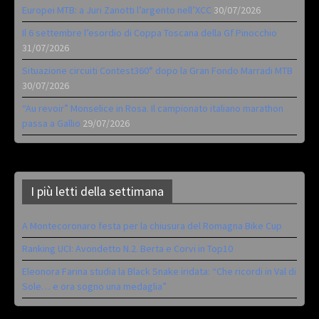
Europei MTB: a Juri Zanotti l’argento nell’XCC
30/07/2026
Il 6 settembre l’esordio di Coppa Toscana della Gf Pinocchio
31/07/2026
Situazione circuiti Contest360° dopo la Gran Fondo Marradi MTB
30/07/2026
“Au revoir” Monselice in Rosa. Il campionato italiano marathon
passa a Gallio
29/07/2026
I più letti della settimana
A Montecoronaro festa per la chiusura del Romagna Bike Cup
Ranking UCI: Avondetto N.2. Berta e Corvi in Top10
Eleonora Farina studia la Black Snake iridata: “Che ricordi in Val di
Sole… e ora sogno una medaglia”