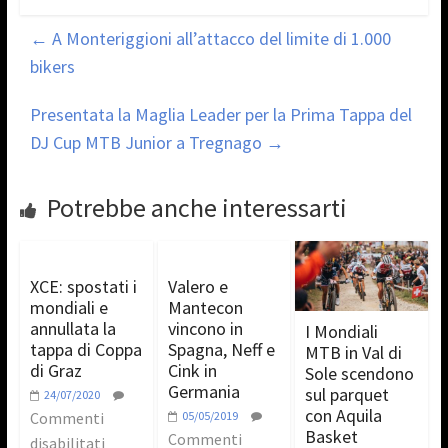
←
A Monteriggioni all’attacco del limite di 1.000
bikers
Presentata la Maglia Leader per la Prima Tappa del
DJ Cup MTB Junior a Tregnago
→
Potrebbe anche interessarti
XCE: spostati i
Valero e
mondiali e
Mantecon
annullata la
vincono in
I Mondiali
tappa di Coppa
Spagna, Neff e
MTB in Val di
di Graz
Cink in
Sole scendono
Germania
sul parquet
24/07/2020
con Aquila
Commenti
05/05/2019
Basket
Commenti
disabilitati