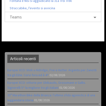
Fontana e Nisi si aggiudicano la 31a Troi Trek
Straccabike, l’evento si avvicina
Teams
Articoli recenti
Europei XCO: titoli a Aldridge, Frei e Hutter. Argento per Zanotti
tra gli Elite. Corvi fora ed è 4^
02/08/2026
Europei XCO: vittorie per Ghibaudo, Grossmann e Gallis.
Signorelli 5^ la migliore tra gli italiani
01/08/2026
35ª Marathon Bike della Brianza: l’ultima sfida agonistica di una
leggendaria storia
01/08/2026