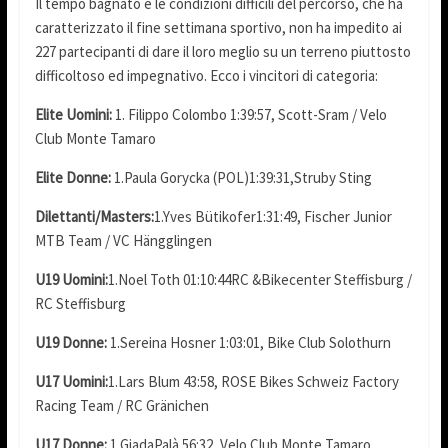
Il tempo bagnato e le condizioni difficili del percorso, che ha
caratterizzato il fine settimana sportivo, non ha impedito ai
227 partecipanti di dare il loro meglio su un terreno piuttosto
difficoltoso ed impegnativo. Ecco i vincitori di categoria:
Elite Uomini:
1. Filippo Colombo 1:39:57, Scott-Sram / Velo
Club Monte Tamaro
Elite Donne:
1.Paula Gorycka (POL)1:39:31,Struby Sting
Dilettanti/Masters:
1.Yves Bütikofer1:31:49, Fischer Junior
MTB Team / VC Hängglingen
U19 Uomini:
1.Noel Toth 01:10:44RC &Bikecenter Steffisburg /
RC Steffisburg
U19 Donne:
1.Sereina Hosner 1:03:01, Bike Club Solothurn
U17 Uomini:
1.Lars Blum 43:58, ROSE Bikes Schweiz Factory
Racing Team / RC Gränichen
U17 Donne:
1.GiadaPalà 56:32, Velo Club Monte Tamaro