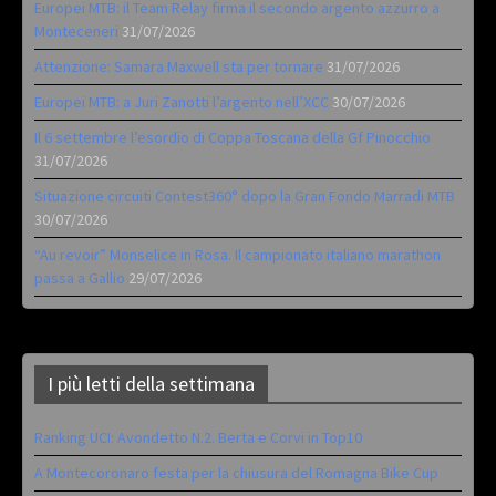
Europei MTB: il Team Relay firma il secondo argento azzurro a
Monteceneri
31/07/2026
Attenzione: Samara Maxwell sta per tornare
31/07/2026
Europei MTB: a Juri Zanotti l’argento nell’XCC
30/07/2026
Il 6 settembre l’esordio di Coppa Toscana della Gf Pinocchio
31/07/2026
Situazione circuiti Contest360° dopo la Gran Fondo Marradi MTB
30/07/2026
“Au revoir” Monselice in Rosa. Il campionato italiano marathon
passa a Gallio
29/07/2026
I più letti della settimana
Ranking UCI: Avondetto N.2. Berta e Corvi in Top10
A Montecoronaro festa per la chiusura del Romagna Bike Cup