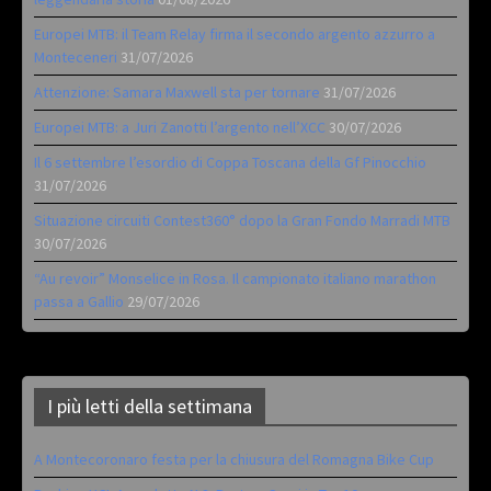
Europei MTB: il Team Relay firma il secondo argento azzurro a
Monteceneri
31/07/2026
Attenzione: Samara Maxwell sta per tornare
31/07/2026
Europei MTB: a Juri Zanotti l’argento nell’XCC
30/07/2026
Il 6 settembre l’esordio di Coppa Toscana della Gf Pinocchio
31/07/2026
Situazione circuiti Contest360° dopo la Gran Fondo Marradi MTB
30/07/2026
“Au revoir” Monselice in Rosa. Il campionato italiano marathon
passa a Gallio
29/07/2026
I più letti della settimana
A Montecoronaro festa per la chiusura del Romagna Bike Cup