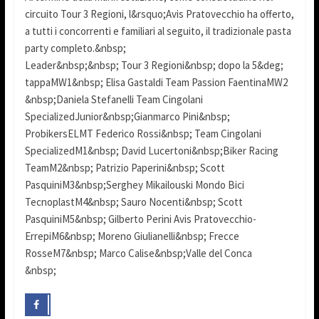
circuito Tour 3 Regioni, l&rsquo;Avis Pratovecchio ha offerto,
a tutti i concorrenti e familiari al seguito, il tradizionale pasta
party completo.&nbsp;
Leader&nbsp;&nbsp; Tour 3 Regioni&nbsp; dopo la 5&deg;
tappaMW1&nbsp; Elisa Gastaldi Team Passion FaentinaMW2
&nbsp;Daniela Stefanelli Team Cingolani
SpecializedJunior&nbsp;Gianmarco Pini&nbsp;
ProbikersELMT Federico Rossi&nbsp; Team Cingolani
SpecializedM1&nbsp; David Lucertoni&nbsp;Biker Racing
TeamM2&nbsp; Patrizio Paperini&nbsp; Scott
PasquiniM3&nbsp;Serghey Mikailouski Mondo Bici
TecnoplastM4&nbsp; Sauro Nocenti&nbsp; Scott
PasquiniM5&nbsp; Gilberto Perini Avis Pratovecchio-
ErrepiM6&nbsp; Moreno Giulianelli&nbsp; Frecce
RosseM7&nbsp; Marco Calise&nbsp;Valle del Conca
&nbsp;