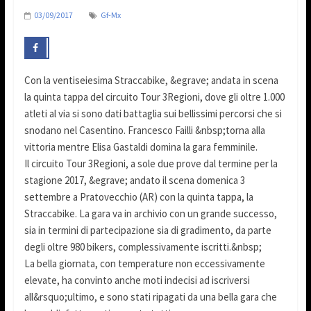
03/09/2017
Gf-Mx
Con la ventiseiesima Straccabike, &egrave; andata in scena
la quinta tappa del circuito Tour 3Regioni, dove gli oltre 1.000
atleti al via si sono dati battaglia sui bellissimi percorsi che si
snodano nel Casentino. Francesco Failli &nbsp;torna alla
vittoria mentre Elisa Gastaldi domina la gara femminile.
Il circuito Tour 3Regioni, a sole due prove dal termine per la
stagione 2017, &egrave; andato il scena domenica 3
settembre a Pratovecchio (AR) con la quinta tappa, la
Straccabike. La gara va in archivio con un grande successo,
sia in termini di partecipazione sia di gradimento, da parte
degli oltre 980 bikers, complessivamente iscritti.&nbsp;
La bella giornata, con temperature non eccessivamente
elevate, ha convinto anche moti indecisi ad iscriversi
all&rsquo;ultimo, e sono stati ripagati da una bella gara che