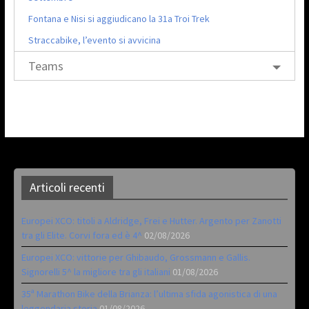
Fontana e Nisi si aggiudicano la 31a Troi Trek
Straccabike, l’evento si avvicina
Teams
Articoli recenti
Europei XCO: titoli a Aldridge, Frei e Hutter. Argento per Zanotti
tra gli Elite. Corvi fora ed è 4^
02/08/2026
Europei XCO: vittorie per Ghibaudo, Grossmann e Gallis.
Signorelli 5^ la migliore tra gli italiani
01/08/2026
35ª Marathon Bike della Brianza: l’ultima sfida agonistica di una
leggendaria storia
01/08/2026