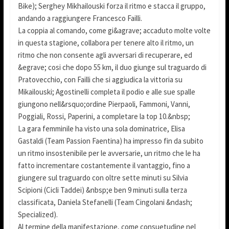
Bike); Serghey Mikhailouski forza il ritmo e stacca il gruppo,
andando a raggiungere Francesco Failli.
La coppia al comando, come gi&agrave; accaduto molte volte
in questa stagione, collabora per tenere alto il ritmo, un
ritmo che non consente agli avversari di recuperare, ed
&egrave; cosi che dopo 55 km, il duo giunge sul traguardo di
Pratovecchio, con Failli che si aggiudica la vittoria su
Mikailouski; Agostinelli completa il podio e alle sue spalle
giungono nell&rsquo;ordine Pierpaoli, Fammoni, Vanni,
Poggiali, Rossi, Paperini, a completare la top 10.&nbsp;
La gara femminile ha visto una sola dominatrice, Elisa
Gastaldi (Team Passion Faentina) ha impresso fin da subito
un ritmo insostenibile per le avversarie, un ritmo che le ha
fatto incrementare costantemente il vantaggio, fino a
giungere sul traguardo con oltre sette minuti su Silvia
Scipioni (Cicli Taddei) &nbsp;e ben 9 minuti sulla terza
classificata, Daniela Stefanelli (Team Cingolani &ndash;
Specialized).
Al termine della manifestazione, come consuetudine nel