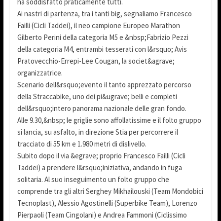
ha soddisfatto praticamente tutti.
Ai nastri di partenza, tra i tanti big, segnaliamo Francesco
Failli (Cicli Taddei), il neo campione Europeo Marathon
Gilberto Perini della categoria M5 e &nbsp;Fabrizio Pezzi
della categoria M4, entrambi tesserati con l&rsquo; Avis
Pratovecchio-Errepi-Lee Cougan, la societ&agrave;
organizzatrice.
Scenario dell&rsquo;evento il tanto apprezzato percorso
della Straccabike, uno dei pi&ugrave; belli e completi
dell&rsquo;intero panorama nazionale delle gran fondo.
Alle 9.30,&nbsp; le griglie sono affollatissime e il folto gruppo
si lancia, su asfalto, in direzione Stia per percorrere il
tracciato di 55 km e 1.980 metri di dislivello.
Subito dopo il via &egrave; proprio Francesco Failli (Cicli
Taddei) a prendere l&rsquo;iniziativa, andando in fuga
solitaria. Al suo inseguimento un folto gruppo che
comprende tra gli altri Serghey Mikhailouski (Team Mondobici
Tecnoplast), Alessio Agostinelli (Superbike Team), Lorenzo
Pierpaoli (Team Cingolani) e Andrea Fammoni (Ciclissimo