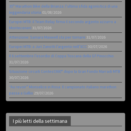
35ª Marathon Bike della Brianza: l’ultima sfida agonistica di una
leggendaria storia
01/08/2026
Europei MTB: il Team Relay firma il secondo argento azzurro a
Monteceneri
31/07/2026
Attenzione: Samara Maxwell sta per tornare
31/07/2026
Europei MTB: a Juri Zanotti l’argento nell’XCC
30/07/2026
Il 6 settembre l’esordio di Coppa Toscana della Gf Pinocchio
31/07/2026
Situazione circuiti Contest360° dopo la Gran Fondo Marradi MTB
30/07/2026
“Au revoir” Monselice in Rosa. Il campionato italiano marathon
passa a Gallio
29/07/2026
I più letti della settimana