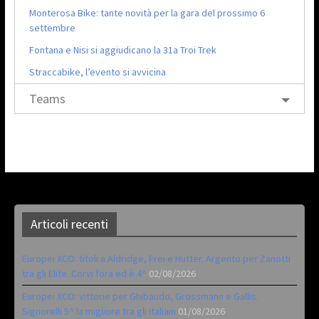
Monterosa Bike: tante novità per la gara del prossimo 6
settembre
Fontana e Nisi si aggiudicano la 31a Troi Trek
Straccabike, l’evento si avvicina
Teams
Articoli recenti
Europei XCO: titoli a Aldridge, Frei e Hutter. Argento per Zanotti
tra gli Elite. Corvi fora ed è 4^
02/08/2026
Europei XCO: vittorie per Ghibaudo, Grossmann e Gallis.
Signorelli 5^ la migliore tra gli italiani
01/08/2026