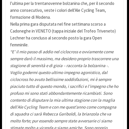
l’ultima per la trentanovenne bolzanina che, per il secondo
anno consecutivo, veste i colori dell’Ale Cycling Team,
formazione di Modena.
Nella prima gara disputata nel fine settimana scorso a
Cadoneghe in VENETO (tappa iniziale del Trofeo Triveneto)
Lechner ha concluso al secondo posto la gara Open
femminile.
“E’ il mio passo di addio nel ciclocross e ovviamente come
sempre darò il massimo, ma desidero proprio trascorrere una
stagione di serenità e di gioia – racconta la bolzanina -.
Voglio godermi questo ultimo impegno agonistico, dal
ciclocross ho avuto bellissime soddisfazioni, mi è sempre
piaciuto tutto di questo mondo, i sacrifici e l’impegno che ho
profuso mi sono stati abbondantemente ricambiati. Sono
contento di disputare la mia ultima stagione con la maglia
dell’Ale Cycling Team e con me quest’anno come compagna
di squadra ci sarà Rebecca Gariboldi, la brianzola che va
molto forte; pur essendo sempre state avversarie ci siamo
stimate molto a vicenda e siamo amiche. Sono proprio