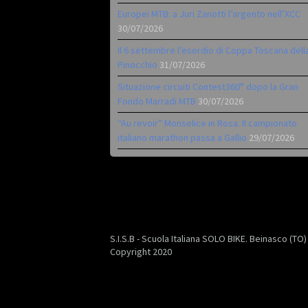
Europei MTB: a Juri Zanotti l’argento nell’XCC
30/07/2026
Il 6 settembre l’esordio di Coppa Toscana dell
Pinocchio
31/07/2026
Situazione circuiti Contest360° dopo la Gran
Fondo Marradi MTB
30/07/2026
“Au revoir” Monselice in Rosa. Il campionato
italiano marathon passa a Gallio
29/07/2026
S.I.S.B - Scuola Italiana SOLO BIKE. Beinasco (TO
Copyright 2020