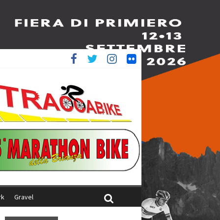
è 4^
iani
rk
Gravel