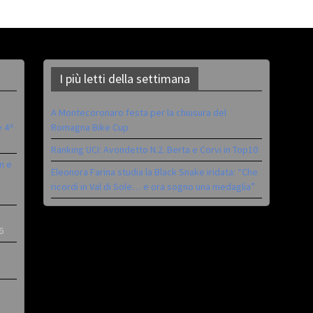
I più letti della settimana
A Montecoronaro festa per la chiusura del
è 4^
Romagna Bike Cup
Ranking UCI: Avondetto N.2. Berta e Corvi in Top10
n e
Eleonora Farina studia la Black Snake iridata: “Che
ricordi in Val di Sole… e ora sogno una medaglia”
6