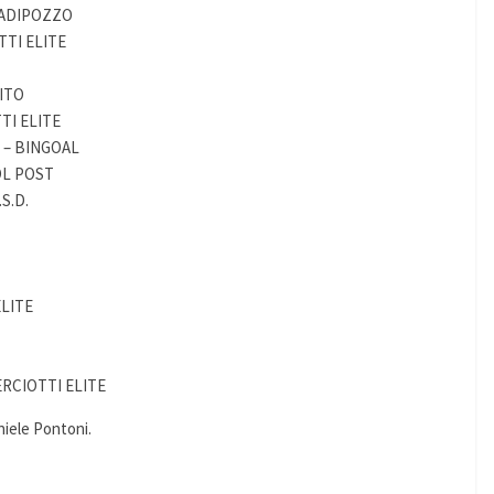
RADIPOZZO
TTI ELITE
ITO
TI ELITE
 – BINGOAL
OL POST
S.D.
ELITE
ERCIOTTI ELITE
niele Pontoni.