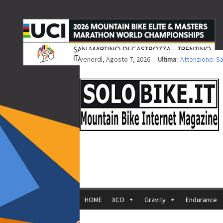
venerdì, Agosto 7, 2026
Ultima:
Attenzione: S
Europei XCO: ti
Europei XCO: vi
35ª Marathon B
Europei MTB: i
HOME
XCO
Gravity
Endurance