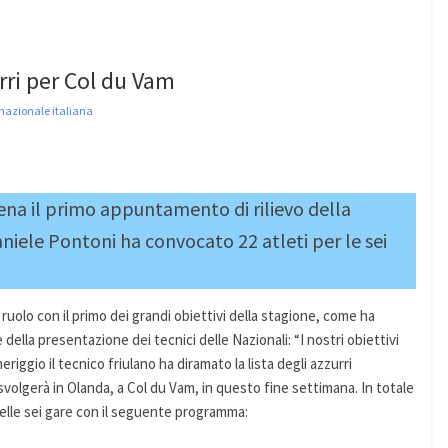
rri per Col du Vam
nazionale italiana
cena il primo appuntamento di rilievo della
Daniele Pontoni ha convocato 22 atleti per le sei
ruolo con il primo dei grandi obiettivi della stagione, come ha
ella presentazione dei tecnici delle Nazionali: “I nostri obiettivi
iggio il tecnico friulano ha diramato la lista degli azzurri
volgerà in Olanda, a Col du Vam, in questo fine settimana. In totale
nelle sei gare con il seguente programma: