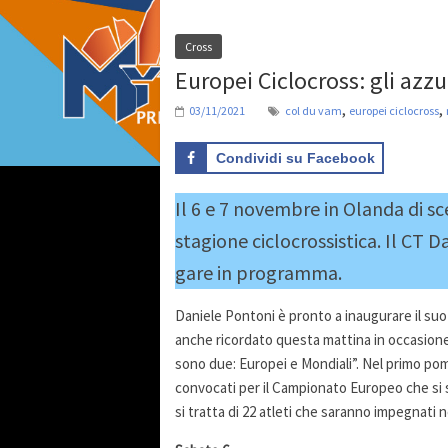
Cross
Europei Ciclocross: gli azzu
,
,
03/11/2021
col du vam
europei ciclocross
Condividi su Facebook
Il 6 e 7 novembre in Olanda di s
stagione ciclocrossistica. Il CT 
gare in programma.
Daniele Pontoni è pronto a inaugurare il suo 
anche ricordato questa mattina in occasione d
sono due: Europei e Mondiali”. Nel primo pomer
convocati per il Campionato Europeo che si s
si tratta di 22 atleti che saranno impegnati 