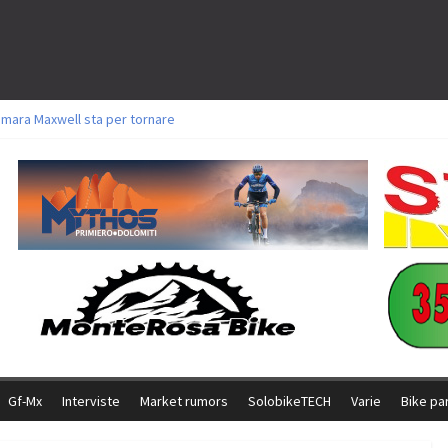
amara Maxwell sta per tornare
toli a Aldridge, Frei e Hutter. Argento per Zanotti tra gli Elite. Corvi fora ed 
ttorie per Ghibaudo, Grossmann e Gallis. Signorelli 5^ la migliore tra gli ital
ike della Brianza: l’ultima sfida agonistica di una leggendaria storia
l Team Relay firma il secondo argento azzurro a Monteceneri
Gf-Mx
Interviste
Market rumors
SolobikeTECH
Varie
Bike pa