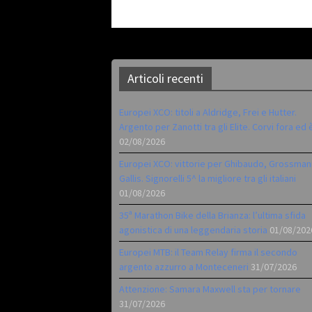
Articoli recenti
Europei XCO: titoli a Aldridge, Frei e Hutter.
Argento per Zanotti tra gli Elite. Corvi fora ed 
02/08/2026
Europei XCO: vittorie per Ghibaudo, Grossman
Gallis. Signorelli 5^ la migliore tra gli italiani
01/08/2026
35ª Marathon Bike della Brianza: l’ultima sfida
agonistica di una leggendaria storia
01/08/202
Europei MTB: il Team Relay firma il secondo
argento azzurro a Monteceneri
31/07/2026
Attenzione: Samara Maxwell sta per tornare
31/07/2026