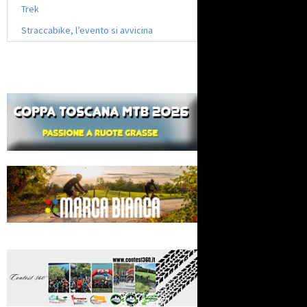
Trek
Straccabike, l’evento si avvicina