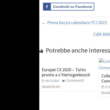
Condividi su Facebook
←
Prima bozza calendario FCI 2022
CdM BMX, 
Potrebbe anche interess
Europei CX 2020 – Tutto
pronto a s’Hertogenbosch
Coll
Commenti
Comu
06/11/2020
disabilitati
27/
disab