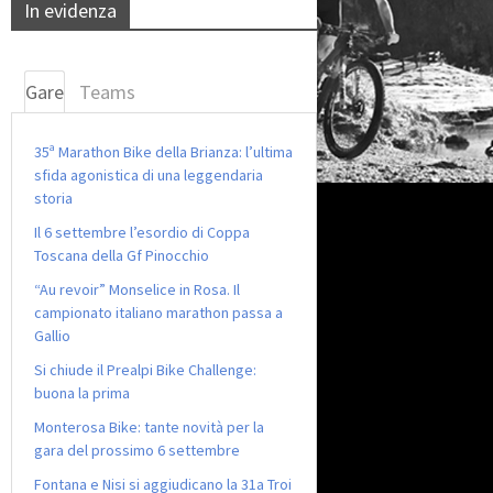
In evidenza
Gare
Teams
35ª Marathon Bike della Brianza: l’ultima
sfida agonistica di una leggendaria
storia
Il 6 settembre l’esordio di Coppa
Toscana della Gf Pinocchio
“Au revoir” Monselice in Rosa. Il
campionato italiano marathon passa a
Gallio
Si chiude il Prealpi Bike Challenge:
buona la prima
Monterosa Bike: tante novità per la
gara del prossimo 6 settembre
Fontana e Nisi si aggiudicano la 31a Troi