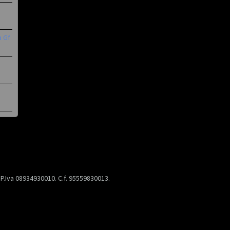
a Gf
) P.Iva 08934930010. C.f. 95559830013.