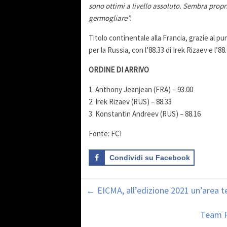
sono ottimi a livello assoluto. Sembra propr
germogliare”.
Titolo continentale alla Francia, grazie al 
per la Russia, con l’88.33 di Irek Rizaev e l’
ORDINE DI ARRIVO
1. Anthony Jeanjean (FRA) – 93.00
2. Irek Rizaev (RUS) – 88.33
3. Konstantin Andreev (RUS) – 88.16
Fonte: FCI
Condividi su Facebook
←
EICMA, all’edizione 2021 un’area te
Team R