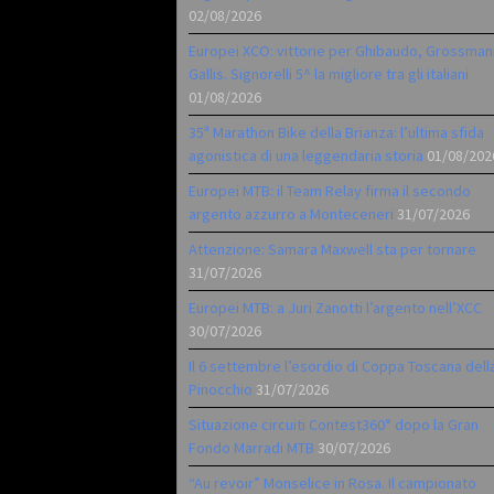
02/08/2026
Europei XCO: vittorie per Ghibaudo, Grossman
Gallis. Signorelli 5^ la migliore tra gli italiani
01/08/2026
35ª Marathon Bike della Brianza: l’ultima sfida
agonistica di una leggendaria storia
01/08/202
Europei MTB: il Team Relay firma il secondo
argento azzurro a Monteceneri
31/07/2026
Attenzione: Samara Maxwell sta per tornare
31/07/2026
Europei MTB: a Juri Zanotti l’argento nell’XCC
30/07/2026
Il 6 settembre l’esordio di Coppa Toscana dell
Pinocchio
31/07/2026
Situazione circuiti Contest360° dopo la Gran
Fondo Marradi MTB
30/07/2026
“Au revoir” Monselice in Rosa. Il campionato