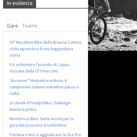
In evidenza
Gare
Teams
35ª Marathon Bike della Brianza: l’ultima
sfida agonistica di una leggendaria
storia
Il 6 settembre l’esordio di Coppa
Toscana della Gf Pinocchio
“Au revoir” Monselice in Rosa. Il
campionato italiano marathon passa a
Gallio
Si chiude il Prealpi Bike Challenge:
buona la prima
Monterosa Bike: tante novità per la
gara del prossimo 6 settembre
Fontana e Nisi si aggiudicano la 31a Troi