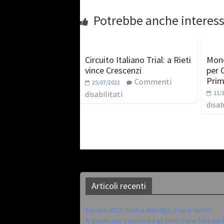
Potrebbe anche interess
Circuito Italiano Trial: a Rieti
Mondi
vince Crescenzi
per 
Prim
Commenti
25/07/2022
disabilitati
11/
disab
Articoli recenti
Europei XCO: titoli a Aldridge, Frei e Hutter.
Argento per Zanotti tra gli Elite. Corvi fora ed 