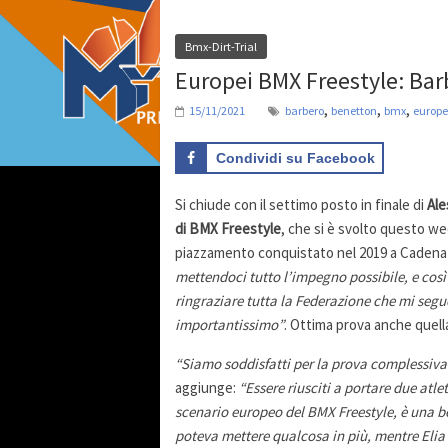
Bmx-Dirt-Trial
Europei BMX Freestyle: Ba
,
,
,
15/11/2021
barbero
benetton
bmx
europe
Condividi su Facebook
Si chiude con il settimo posto in finale di
Ale
di BMX Freestyle
, che si è svolto questo we
piazzamento conquistato nel 2019 a Caden
mettendoci tutto l’impegno possibile, e così
ringraziare tutta la Federazione che mi segu
importantissimo”
. Ottima prova anche quella
“Siamo soddisfatti per la prova complessiva
aggiunge:
“Essere riusciti a portare due atl
scenario europeo del BMX Freestyle, è una bel
poteva mettere qualcosa in più, mentre Elia è