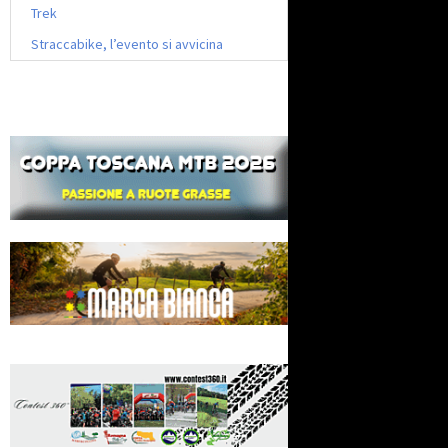
Trek
Straccabike, l’evento si avvicina