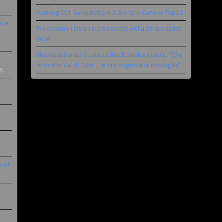
Ranking UCI: Avondetto N.2. Berta e Corvi in Top10
n e
Procedono i lavori sul tracciato della Straccabike
2026
Eleonora Farina studia la Black Snake iridata: “Che
ricordi in Val di Sole… e ora sogno una medaglia”
6
a Gf