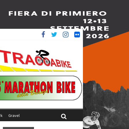
è 4^
iani
rk
Gravel