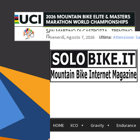
venerdì, Agosto 7, 2026
Ultima:
Attenzione: S
Europei XCO: ti
Europei XCO: vi
35ª Marathon B
Europei MTB: i
HOME
XCO
Gravity
Endurance