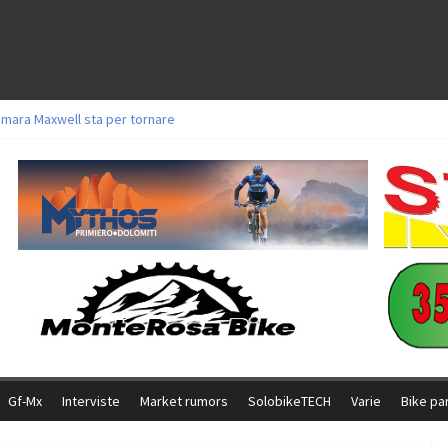
amara Maxwell sta per tornare
toli a Aldridge, Frei e Hutter. Argento per Zanotti tra gli Elite. Corvi fora ed 
ttorie per Ghibaudo, Grossmann e Gallis. Signorelli 5^ la migliore tra gli ital
ike della Brianza: l’ultima sfida agonistica di una leggendaria storia
l Team Relay firma il secondo argento azzurro a Monteceneri
Gf-Mx
Interviste
Market rumors
SolobikeTECH
Varie
Bike pa