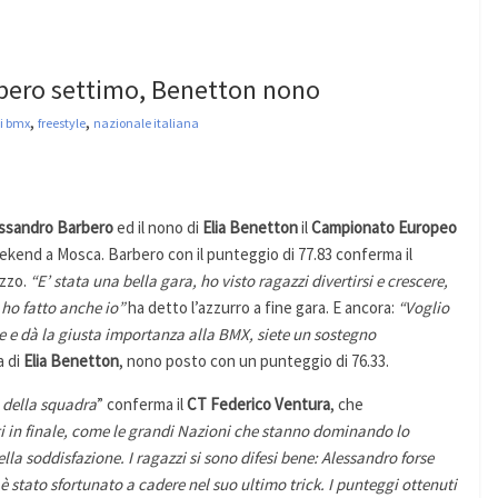
rbero settimo, Benetton nono
,
,
i bmx
freestyle
nazionale italiana
ssandro Barbero
ed il nono di
Elia Benetton
il
Campionato Europeo
ekend a Mosca. Barbero con il punteggio di 77.83 conferma il
azzo.
“E’ stata una bella gara, ho visto ragazzi divertirsi e crescere,
 ho fatto anche io”
ha detto l’azzurro a fine gara. E ancora:
“Voglio
e e dà la giusta importanza alla BMX, siete un sostegno
 di
Elia Benetton
, nono posto con un punteggio di 76.33.
 della squadra
” conferma il
CT Federico Ventura
, che
eti in finale, come le grandi Nazioni che stanno dominando lo
la soddisfazione. I ragazzi si sono difesi bene: Alessandro forse
 stato sfortunato a cadere nel suo ultimo trick. I punteggi ottenuti