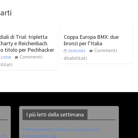
arti
ali di Trial: tripletta
Coppa Europa BMX: due
Charty e Reichenbach.
bronzi per l’Italia
o titolo per Pechhacker
Commenti
20/03/2023
Commenti
11/2018
disabilitati
ilitati
I più letti della settimana
A Montecoronaro festa per la chiusura del
è 4^
Romagna Bike Cup