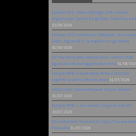
Europei XCO: titoli a Aldridge, Frei e Hutter.
Argento per Zanotti tra gli Elite. Corvi fora ed 
02/08/2026
Europei XCO: vittorie per Ghibaudo, Grossman
Gallis. Signorelli 5^ la migliore tra gli italiani
01/08/2026
35ª Marathon Bike della Brianza: l’ultima sfida
agonistica di una leggendaria storia
01/08/202
Europei MTB: il Team Relay firma il secondo
argento azzurro a Monteceneri
31/07/2026
Attenzione: Samara Maxwell sta per tornare
31/07/2026
Europei MTB: a Juri Zanotti l’argento nell’XCC
30/07/2026
Il 6 settembre l’esordio di Coppa Toscana dell
Pinocchio
31/07/2026