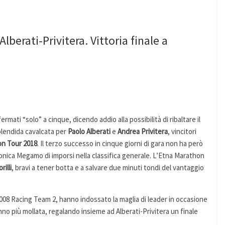
lberati-Privitera. Vittoria finale a
mati “solo” a cinque, dicendo addio alla possibilità di ribaltare il
splendida cavalcata per
Paolo Alberati
e
Andrea Privitera
, vincitori
on Tour
2018
. Il terzo successo in cinque giorni di gara non ha però
nica Megamo di imporsi nella classifica generale. L’Etna Marathon
rilli
, bravi a tener botta e a salvare due minuti tondi del vantaggio
 2008 Racing Team 2, hanno indossato la maglia di leader in occasione
nno più mollata, regalando insieme ad Alberati-Privitera un finale