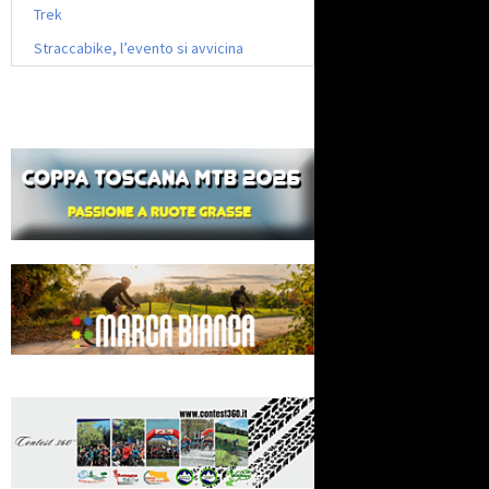
Trek
Straccabike, l’evento si avvicina