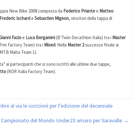
a coppia New Bike 2008 composta da
Federico Priante
e
Matteo
Frederic
Ischard
e
Sebastien Migeon
, vincitori della tappa di
Gianni Fazio
e
Luca Bergamini
(B’Twin Decathlon Italia) tra i
Master
Frm Factory Team) tra i
Mixed
. Nella
Master 2
successo finale ai
MTB Malta Team 1).
a” ai partecipanti che si sono iscritti alle ultime due tappe,
otto
(RDR Italia Factory Team).
e al via le iscrizioni per l’edizione del decennale
: Campionato del Mondo Under23 amaro per Saravalle
→