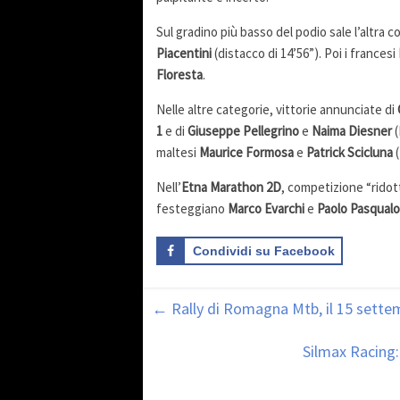
Sul gradino più basso del podio sale l’altr
Piacentini
(distacco di 14’56”). Poi i francesi
Floresta
.
Nelle altre categorie, vittorie annunciate di
1
e di
Giuseppe Pellegrino
e
Naima Diesner
(
maltesi
Maurice Formosa
e
Patrick Scicluna
(
Nell’
Etna Marathon 2D
, competizione “ridott
festeggiano
Marco Evarchi
e
Paolo Pasqual
Condividi su Facebook
←
Rally di Romagna Mtb, il 15 settembr
Silmax Racing