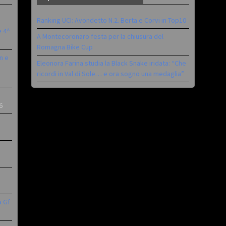
Ranking UCI: Avondetto N.2. Berta e Corvi in Top10
è 4^
A Montecoronaro festa per la chiusura del
Romagna Bike Cup
n e
Eleonora Farina studia la Black Snake iridata: “Che
ricordi in Val di Sole… e ora sogno una medaglia”
6
a Gf