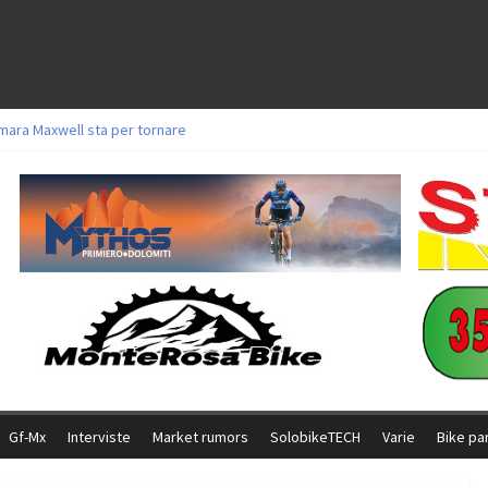
mara Maxwell sta per tornare
oli a Aldridge, Frei e Hutter. Argento per Zanotti tra gli Elite. Corvi fora ed 
torie per Ghibaudo, Grossmann e Gallis. Signorelli 5^ la migliore tra gli itali
ke della Brianza: l’ultima sfida agonistica di una leggendaria storia
l Team Relay firma il secondo argento azzurro a Monteceneri
Gf-Mx
Interviste
Market rumors
SolobikeTECH
Varie
Bike pa