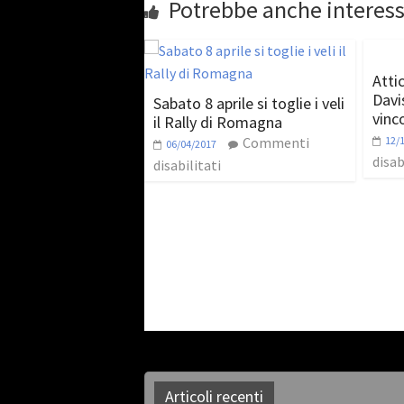
Potrebbe anche interess
Atti
Davi
Sabato 8 aprile si toglie i veli
vinc
il Rally di Romagna
Commenti
12/
06/04/2017
disab
disabilitati
Articoli recenti