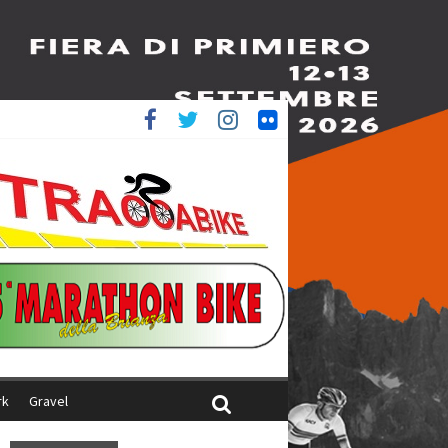
è 4^
ani
rk
Gravel