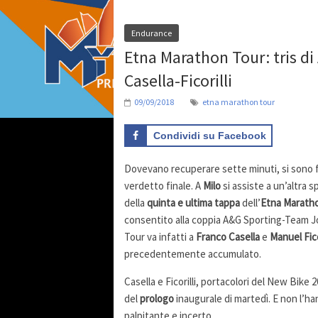
Endurance
Etna Marathon Tour: tris di A
Casella-Ficorilli
09/09/2018
etna marathon tour
Condividi su Facebook
Dovevano recuperare sette minuti, si sono fer
verdetto finale. A
Milo
si assiste a un’altra 
della
quinta e ultima tappa
dell’
Etna Marath
consentito alla coppia A&G Sporting-Team Jo
Tour va infatti a
Franco Casella
e
Manuel Fico
precedentemente accumulato.
Casella e Ficorilli, portacolori del New Bike
del
prologo
inaugurale di martedì. E non l’ha
palpitante e incerto.