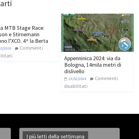
arti
ca MTB Stage Race:
son e Stirnemann
ono l’XCO. 4^ la Berta
Commenti
10/2019
ilitati
Appenninica 2024: via da
Bologna, 14mila metri di
dislivello
Commenti
23/02/2024
disabilitati
I più letti della settimana