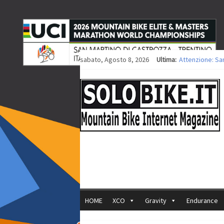
sabato, Agosto 8, 2026
Ultima:
Attenzione: Sa
Europei XCO: tit
Europei XCO: vit
35ª Marathon Bi
Europei MTB: i
HOME
XCO
Gravity
Endurance