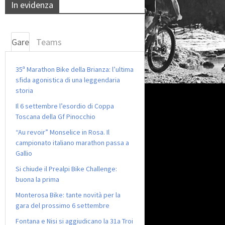
In evidenza
Gare
Teams
35ª Marathon Bike della Brianza: l’ultima
sfida agonistica di una leggendaria
storia
Il 6 settembre l’esordio di Coppa
Toscana della Gf Pinocchio
“Au revoir” Monselice in Rosa. Il
campionato italiano marathon passa a
Gallio
Si chiude il Prealpi Bike Challenge:
buona la prima
Monterosa Bike: tante novità per la
gara del prossimo 6 settembre
Fontana e Nisi si aggiudicano la 31a Troi