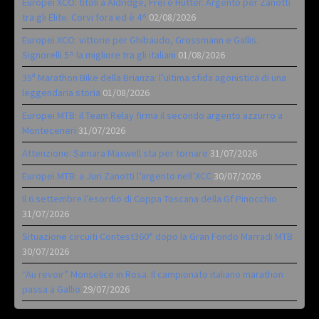
Europei XCO: titoli a Aldridge, Frei e Hutter. Argento per Zanotti
tra gli Elite. Corvi fora ed è 4^
02/08/2026
Europei XCO: vittorie per Ghibaudo, Grossmann e Gallis.
Signorelli 5^ la migliore tra gli italiani
01/08/2026
35ª Marathon Bike della Brianza: l’ultima sfida agonistica di una
leggendaria storia
01/08/2026
Europei MTB: il Team Relay firma il secondo argento azzurro a
Monteceneri
31/07/2026
Attenzione: Samara Maxwell sta per tornare
31/07/2026
Europei MTB: a Juri Zanotti l’argento nell’XCC
30/07/2026
Il 6 settembre l’esordio di Coppa Toscana della Gf Pinocchio
31/07/2026
Situazione circuiti Contest360° dopo la Gran Fondo Marradi MTB
30/07/2026
“Au revoir” Monselice in Rosa. Il campionato italiano marathon
passa a Gallio
29/07/2026