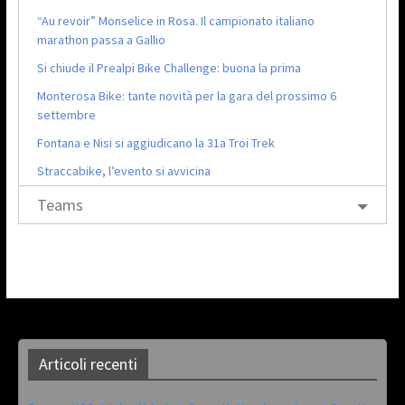
“Au revoir” Monselice in Rosa. Il campionato italiano
marathon passa a Gallio
Si chiude il Prealpi Bike Challenge: buona la prima
Monterosa Bike: tante novità per la gara del prossimo 6
settembre
Fontana e Nisi si aggiudicano la 31a Troi Trek
Straccabike, l’evento si avvicina
Teams
Articoli recenti