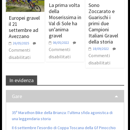
La prima volta
Sono
della
Zoccarato e
Moserissima in
Guarischi i
Europei gravel
Val di Sole ha
primi due
il 21
un’anima
Campioni
settembre ad
gravel
Italiani Gravel
Avezzano
della storia
06/05/2022
26/05/2025
Commenti
18/09/2022
Commenti
Commenti
disabilitati
disabilitati
disabilitati
In evidenza
Gare
35ª Marathon Bike della Brianza: l’ultima sfida agonistica di
una leggendaria storia
Il 6 settembre l’esordio di Coppa Toscana della Gf Pinocchio