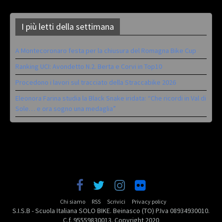
I più letti della settimana
A Montecoronaro festa per la chiusura del Romagna Bike Cup
Ranking UCI: Avondetto N.2. Berta e Corvi in Top10
Procedono i lavori sul tracciato della Straccabike 2026
Eleonora Farina studia la Black Snake iridata: “Che ricordi in Val di
Sole… e ora sogno una medaglia”
Chi siamo
RSS
Scrivici
Privacy policy
S.I.S.B - Scuola Italiana SOLO BIKE. Beinasco (TO) P.Iva 08934930010.
C.f. 95559830013. Copyright 2020