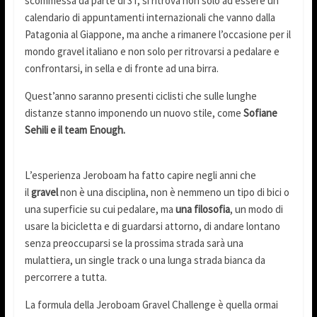
scommessa da parte di 3T, si ritrova non solo ad essere un
calendario di appuntamenti internazionali che vanno dalla
Patagonia al Giappone, ma anche a rimanere l’occasione per il
mondo gravel italiano e non solo per ritrovarsi a pedalare e
confrontarsi, in sella e di fronte ad una birra.
Quest’anno saranno presenti ciclisti che sulle lunghe
distanze stanno imponendo un nuovo stile, come
Sofiane
Sehili e il team Enough.
L’esperienza Jeroboam ha fatto capire negli anni che
il
gravel
non è una disciplina, non è nemmeno un tipo di bici o
una superficie su cui pedalare, ma
una filosofia
, un modo di
usare la bicicletta e di guardarsi attorno, di andare lontano
senza preoccuparsi se la prossima strada sarà una
mulattiera, un single track o una lunga strada bianca da
percorrere a tutta.
La formula della Jeroboam Gravel Challenge è quella ormai