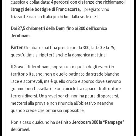
classica e collaudata:
4 percorsi con distanze che richiamano i
litraggi delle bottiglie di Franciacorta,
il pregiato vino
frizzante nato in Italia pochi km dalla sede di 3T.
Dai 37,5 chilometri della Demi fino ai 300 dell’iconica
Jeroboam.
Partenza
sabato mattina presto per la 300, la 150 e la 75;
quest’ultima si ripeterà anche la domenica mattina.
Il Gravel di Jeroboam, soprattutto quello degli eventi in
territorio italiano, non è quello patinato da strade bianche
lisce e scorrevoli, ma è quello crudo e sporco dove servono
gomme ben tassellate e una bicicletta capace di affrontare
terreni diversi. Un gravel per chi non ha paura di sporcarsi,
mettersi alla prova e non rinuncia all’obiettivo neanche
quando crede che ormai sia impossibile.
Non a caso qualcuno ha definito
Jeroboam 300 la “Rampage”
del Gravel.