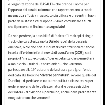
e l’organizzazione dei
BASALTI
– che prende il nome per
l’appunto dai
basalti colonnari
che rappresentano la roccia
magmatica effusiva in assoluto più diffusa e presenti in buon
parte della stessa Val d’Alpone – vuole comunicare a tutti
che il percorso è finalmente
segnalato
!
Da non perdere, la possibilità di “solcare” i molteplici single
track (che caratterizzano la
Durello
race) della Lessinia
orientale, oltre che con la mountain bike “muscolare” anche
in sella all’
e-bike
; infatti,
novità di quest’anno (2023)
, sarà
proprio il “mezzo ecologico” per eccellenza che permetterà
ai molti ciclo – turisti – escursionisti – che vorranno
partecipare alla 19^ edizione della stessa gara (granfondo
dedicata alle bollicine
“diverse per natura”
, ovvero quelle del
Durello
) – di pedalare in tutta tranquillità e rilassatezza per
godere appieno delle bellezze naturali e paesaggistiche
dell’intera Val d’Alpone e perché no, anche delle prelibatezza
enogastronomiche veronesi!