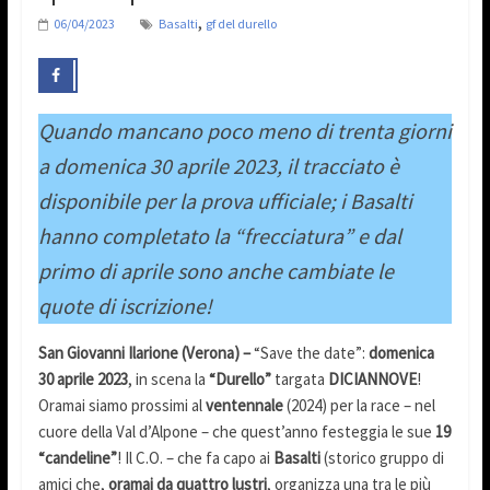
,
06/04/2023
Basalti
gf del durello
Quando mancano poco meno di trenta giorni
a domenica 30 aprile 2023, il tracciato è
disponibile per la prova ufficiale; i Basalti
hanno completato la “frecciatura” e dal
primo di aprile sono anche cambiate le
quote di iscrizione!
San Giovanni Ilarione (Verona) –
“Save the date”:
domenica
30 aprile 2023
, in scena la
“Durello”
targata
DICIANNOVE
!
Oramai siamo prossimi al
ventennale
(2024) per la race – nel
cuore della Val d’Alpone – che quest’anno festeggia le sue
19
“candeline”
! Il C.O. – che fa capo ai
Basalti
(storico gruppo di
amici che,
oramai da quattro lustri
, organizza una tra le più