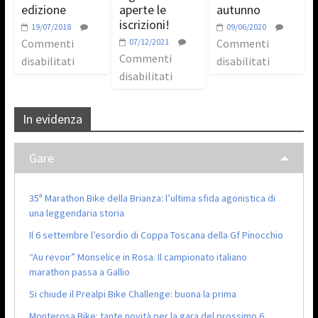
edizione
aperte le
autunno
iscrizioni!
19/07/2018
09/06/2020
Commenti
07/12/2021
Commenti
Commenti
disabilitati
disabilitati
disabilitati
In evidenza
Gare
35ª Marathon Bike della Brianza: l’ultima sfida agonistica di
una leggendaria storia
Il 6 settembre l’esordio di Coppa Toscana della Gf Pinocchio
“Au revoir” Monselice in Rosa. Il campionato italiano
marathon passa a Gallio
Si chiude il Prealpi Bike Challenge: buona la prima
Monterosa Bike: tante novità per la gara del prossimo 6