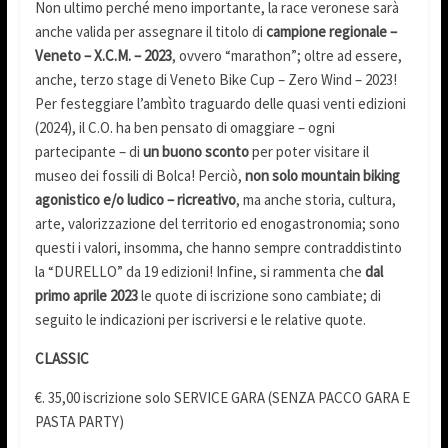
Non ultimo perché meno importante, la race veronese sarà
anche valida per assegnare il titolo di
campione regionale –
Veneto – X.C.M. – 2023
, ovvero “marathon”; oltre ad essere,
anche, terzo stage di Veneto Bike Cup – Zero Wind – 2023!
Per festeggiare l’ambìto traguardo delle quasi venti edizioni
(2024), il C.O. ha ben pensato di omaggiare – ogni
partecipante – di
un buono sconto
per poter visitare il
museo dei fossili di Bolca! Perciò,
non solo mountain biking
agonistico e/o ludico – ricreativo
, ma anche storia, cultura,
arte, valorizzazione del territorio ed enogastronomia; sono
questi i valori, insomma, che hanno sempre contraddistinto
la “DURELLO” da 19 edizioni! Infine, si rammenta che
dal
primo aprile 2023
le quote di iscrizione sono cambiate; di
seguito le indicazioni per iscriversi e le relative quote.
CLASSIC
€. 35,00 iscrizione solo SERVICE GARA (SENZA PACCO GARA E
PASTA PARTY)