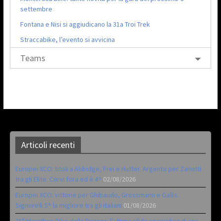
settembre
Fontana e Nisi si aggiudicano la 31a Troi Trek
Straccabike, l’evento si avvicina
Teams
Articoli recenti
Europei XCO: titoli a Aldridge, Frei e Hutter. Argento per Zanotti
tra gli Elite. Corvi fora ed è 4^
02/08/2026
Europei XCO: vittorie per Ghibaudo, Grossmann e Gallis.
Signorelli 5^ la migliore tra gli italiani
01/08/2026
35ª Marathon Bike della Brianza: l’ultima sfida agonistica di una