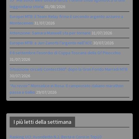
leggendaria storia
01/08/2026
Europei MTB: il Team Relay firma il secondo argento azzurro a
Monteceneri
31/07/2026
Attenzione: Samara Maxwell sta per tornare
31/07/2026
Europei MTB: a Juri Zanotti l’argento nell’XCC
30/07/2026
Il 6 settembre l’esordio di Coppa Toscana della Gf Pinocchio
31/07/2026
Situazione circuiti Contest360° dopo la Gran Fondo Marradi MTB
30/07/2026
“Au revoir” Monselice in Rosa. Il campionato italiano marathon
passa a Gallio
29/07/2026
I più letti della settimana
Ranking UCI: Avondetto N.2. Berta e Corvi in Top10