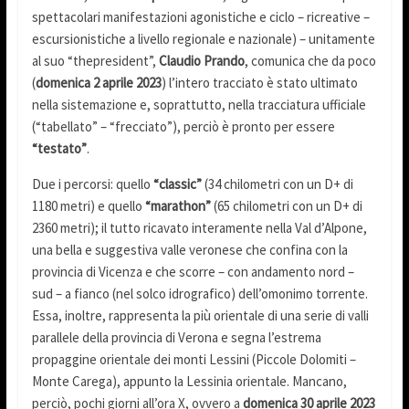
spettacolari manifestazioni agonistiche e ciclo – ricreative –
escursionistiche a livello regionale e nazionale) – unitamente
al suo “thepresident”,
Claudio Prando
, comunica che da poco
(
domenica 2 aprile 2023
) l’intero tracciato è stato ultimato
nella sistemazione e, soprattutto, nella tracciatura ufficiale
(“tabellato” – “frecciato”), perciò è pronto per essere
“testato”
.
Due i percorsi: quello
“classic”
(34 chilometri con un D+ di
1180 metri) e quello
“marathon”
(65 chilometri con un D+ di
2360 metri); il tutto ricavato interamente nella Val d’Alpone,
una bella e suggestiva valle veronese che confina con la
provincia di Vicenza e che scorre – con andamento nord –
sud – a fianco (nel solco idrografico) dell’omonimo torrente.
Essa, inoltre, rappresenta la più orientale di una serie di valli
parallele della provincia di Verona e segna l’estrema
propaggine orientale dei monti Lessini (Piccole Dolomiti –
Monte Carega), appunto la Lessinia orientale. Mancano,
perciò, pochi giorni all’ora X, ovvero a
domenica 30 aprile 2023