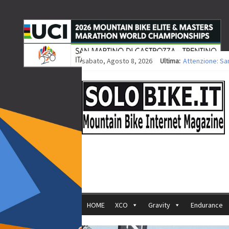
sabato, Agosto 8, 2026
Ultima:
Attenzione: Sa
Europei XCO: tit
Europei XCO: vit
35ª Marathon Bi
Europei MTB: i
HOME
XCO
Gravity
Endurance