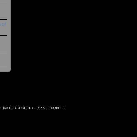
a Gf
) P.Iva 08934930010. C.f. 95559830013.