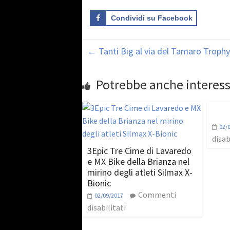
Condividi su Facebook
←
Tanti Big al via del Tamaro Trophy
Potrebbe anche interess
02/
disab
3Epic Tre Cime di Lavaredo
e MX Bike della Brianza nel
mirino degli atleti Silmax X-
Bionic
Commenti
02/09/2017
disabilitati