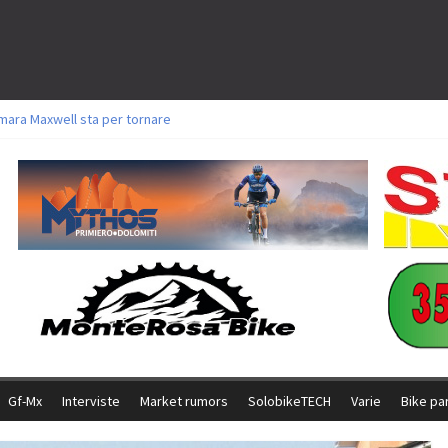
mara Maxwell sta per tornare
oli a Aldridge, Frei e Hutter. Argento per Zanotti tra gli Elite. Corvi fora ed 
torie per Ghibaudo, Grossmann e Gallis. Signorelli 5^ la migliore tra gli itali
ke della Brianza: l’ultima sfida agonistica di una leggendaria storia
l Team Relay firma il secondo argento azzurro a Monteceneri
Gf-Mx
Interviste
Market rumors
SolobikeTECH
Varie
Bike pa