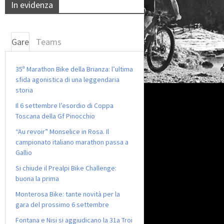
In evidenza
Gare
Teams
35ª Marathon Bike della Brianza: l’ultima
sfida agonistica di una leggendaria
storia
Il 6 settembre l’esordio di Coppa
Toscana della Gf Pinocchio
“Au revoir” Monselice in Rosa. Il
campionato italiano marathon passa a
Gallio
Si chiude il Prealpi Bike Challenge:
buona la prima
Monterosa Bike: tante novità per la
gara del prossimo 6 settembre
Fontana e Nisi si aggiudicano la 31a Troi