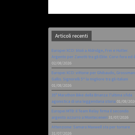
Articoli recenti
Europei XCO: titoli a Aldridge, Frei e Hutter.
Argento per Zanotti tra gli Elite. Corvi fora ed 
02/08/2026
Europei XCO: vittorie per Ghibaudo, Grossman
Gallis. Signorelli 5^ la migliore tra gli italiani
01/08/2026
35ª Marathon Bike della Brianza: l’ultima sfida
agonistica di una leggendaria storia
01/08/202
Europei MTB: il Team Relay firma il secondo
argento azzurro a Monteceneri
31/07/2026
Attenzione: Samara Maxwell sta per tornare
31/07/2026