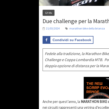
Gf-Mx
Due challenge per la Marat
21/03/2024
marathon bike della brianza
Condividi su Facebook
Fedele alla tradizione, la Marathon Bik
Challenge e Coppa Lombardia MTB. Pochi
doppia opzione di distanza per la Marath
Anche per quest’anno, la
MARATHON BIKE de
nei circuiti rappresenti una vetrina d’eccell