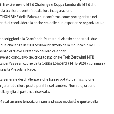
i:
Trek Zerowind MTB Challenge
e
Coppa Lombardia MTB
che
a tra i loro eventi fin dalla loro inaugurazione.
THON BIKE della Brianza
si riconferma come protagonista nei
lontà di condividere la ricchezza delle sue esperienze organizzative
nteriggioni e la Granfondo Muretto di Alassio sono stati i due
ue challenge in cui il festival brianzolo della mountain bike il 15
o di rilievo all’interno dei loro calendari.
’evento conclusivo del circuito nazionale
Trek Zerowind MTB
ta per l’assegnazione della
Coppa Lombardia MTB 2024
a cui rimarrà
riana la Presolana Race.
ica generale dei challenge e che hanno optato per l’iscrizione
à garantito il loro posto per il 15 settembre. Non solo, si sono
ella griglia di partenza riservata.
2024 scatteranno le iscrizioni con le stesso modalità e quote della