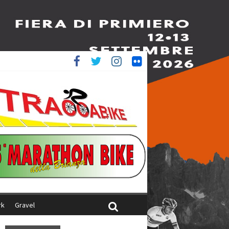
è 4^
ani
rk
Gravel