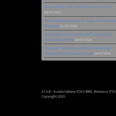
Europei MTB: a Juri Zanotti l’argento nell’XCC
30/07/2026
Il 6 settembre l’esordio di Coppa Toscana dell
Pinocchio
31/07/2026
Situazione circuiti Contest360° dopo la Gran
Fondo Marradi MTB
30/07/2026
“Au revoir” Monselice in Rosa. Il campionato
italiano marathon passa a Gallio
29/07/2026
S.I.S.B - Scuola Italiana SOLO BIKE. Beinasco (TO
Copyright 2020