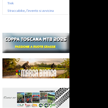
Trek
Straccabike, l’evento si avvicina