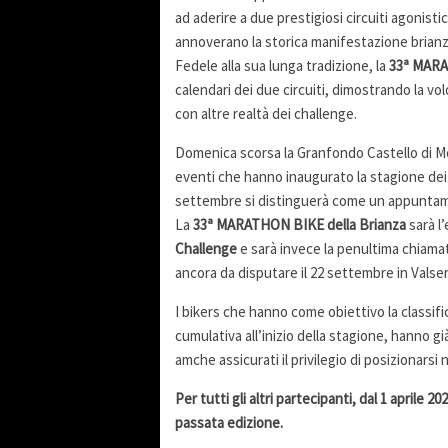
ad aderire a due prestigiosi circuiti agonistic
annoverano la storica manifestazione brianzol
Fedele alla sua lunga tradizione, la
33ª MARA
calendari dei due circuiti, dimostrando la vo
con altre realtà dei challenge.
Domenica scorsa la Granfondo Castello di Mo
eventi che hanno inaugurato la stagione dei d
settembre si distinguerà come un appuntament
La
33ª MARATHON BIKE della Brianza
sarà l
Challenge
e sarà invece la penultima chiama
ancora da disputare il 22 settembre in Valse
I bikers che hanno come obiettivo la classif
cumulativa all’inizio della stagione, hanno gi
amche assicurati il privilegio di posizionarsi n
Per tutti gli altri partecipanti, dal 1 aprile 
passata edizione.