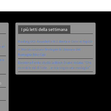
I più letti della settimana
Ranking UCI: Avondetto N.2. Berta e Corvi in Top10
è 4^
A Montecoronaro festa per la chiusura del
Romagna Bike Cup
n e
Eleonora Farina studia la Black Snake iridata: “Che
ricordi in Val di Sole… e ora sogno una medaglia”
6