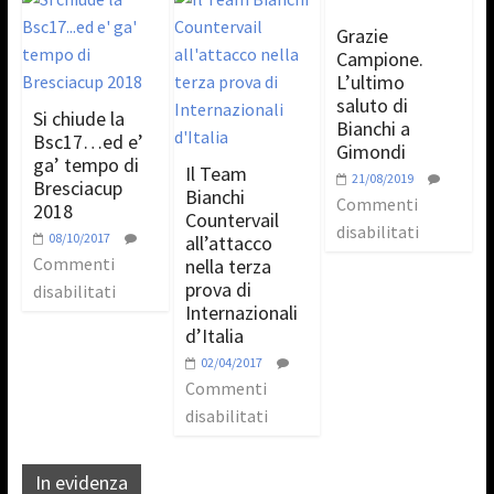
Grazie
Campione.
L’ultimo
saluto di
Si chiude la
Bianchi a
Bsc17…ed e’
Gimondi
ga’ tempo di
Il Team
21/08/2019
Bresciacup
Bianchi
Commenti
2018
Countervail
disabilitati
08/10/2017
all’attacco
Commenti
nella terza
prova di
disabilitati
Internazionali
d’Italia
02/04/2017
Commenti
disabilitati
In evidenza