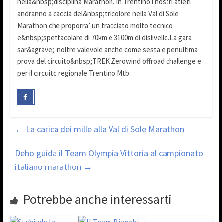
nella&nbsp;disciplina Marathon. In Trentino i nostri atleti
andranno a caccia del&nbsp;tricolore nella Val di Sole
Marathon che proporra’ un tracciato molto tecnico
e&nbsp;spettacolare di 70km e 3100m di dislivello.La gara
sar&agrave; inoltre valevole anche come sesta e penultima
prova del circuito&nbsp;TREK Zerowind offroad challenge e
per il circuito regionale Trentino Mtb.
←
La carica dei mille alla Val di Sole Marathon
Deho guida il Team Olympia Vittoria al campionato
italiano marathon
→
Potrebbe anche interessarti