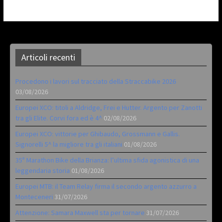
Articoli recenti
Procedono i lavori sul tracciato della Straccabike 2026
03/08/2026
Europei XCO: titoli a Aldridge, Frei e Hutter. Argento per Zanotti
tra gli Elite. Corvi fora ed è 4^
02/08/2026
Europei XCO: vittorie per Ghibaudo, Grossmann e Gallis.
Signorelli 5^ la migliore tra gli italiani
01/08/2026
35ª Marathon Bike della Brianza: l’ultima sfida agonistica di una
leggendaria storia
01/08/2026
Europei MTB: il Team Relay firma il secondo argento azzurro a
Monteceneri
31/07/2026
Attenzione: Samara Maxwell sta per tornare
31/07/2026