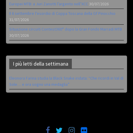
Europei MTB: a Juri Zanotti l’argento nell’XCC
30/07/2026
Il 6 settembre l’esordio di Coppa Toscana della Gf Pinocchio
31/07/2026
Situazione circuiti Contest360° dopo la Gran Fondo Marradi MTB
30/07/2026
I più letti della settimana
Eleonora Farina studia la Black Snake iridata: “Che ricordi in Val di
Sole… e ora sogno una medaglia”