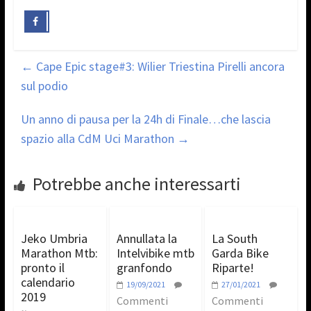
←
Cape Epic stage#3: Wilier Triestina Pirelli ancora
sul podio
Un anno di pausa per la 24h di Finale…che lascia
spazio alla CdM Uci Marathon
→
Potrebbe anche interessarti
Jeko Umbria
Annullata la
La South
Marathon Mtb:
Intelvibike mtb
Garda Bike
pronto il
granfondo
Riparte!
calendario
19/09/2021
27/01/2021
2019
Commenti
Commenti