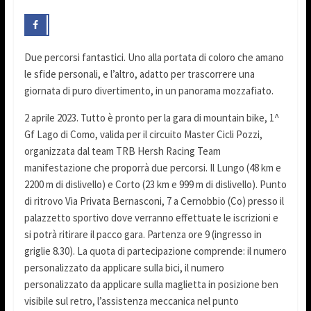
Due percorsi fantastici. Uno alla portata di coloro che amano
le sfide personali, e l’altro, adatto per trascorrere una
giornata di puro divertimento, in un panorama mozzafiato.
2 aprile 2023. Tutto è pronto per la gara di mountain bike, 1^
Gf Lago di Como, valida per il circuito Master Cicli Pozzi,
organizzata dal team TRB Hersh Racing Team
manifestazione che proporrà due percorsi. Il Lungo (48 km e
2200 m di dislivello) e Corto (23 km e 999 m di dislivello). Punto
di
ritrovo Via Privata Bernasconi, 7 a Cernobbio (Co) presso il
palazzetto sportivo dove verranno effettuate le iscrizioni e
si potrà ritirare il pacco gara. Partenza ore 9 (ingresso in
griglie 8.30). La quota di partecipazione comprende: il numero
personalizzato da applicare sulla bici, il numero
personalizzato da applicare sulla maglietta in posizione ben
visibile sul retro, l’assistenza meccanica nel punto