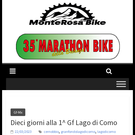
Gf-Mx
Dieci giorni alla 1^ Gf Lago di Como
,
,
22/03/2023
cernobbio
granfondolagodicomo
lagodicomo