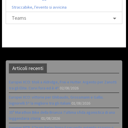
Straccabike, l’evento si avvicina
Teams
Articoli recenti
Europei XCO: titoli a Aldridge, Frei e Hutter. Argento per Zanotti
tra gli Elite. Corvi fora ed è 4^
02/08/2026
Europei XCO: vittorie per Ghibaudo, Grossmann e Gallis.
Signorelli 5^ la migliore tra gli italiani
01/08/2026
35ª Marathon Bike della Brianza: l’ultima sfida agonistica di una
leggendaria storia
01/08/2026
Europei MTB: il Team Relay firma il secondo argento azzurro a