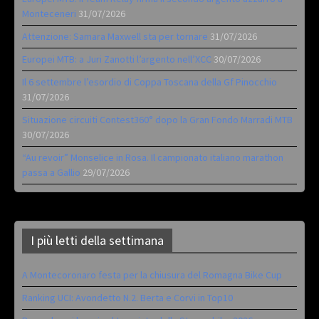
Monteceneri
31/07/2026
Attenzione: Samara Maxwell sta per tornare
31/07/2026
Europei MTB: a Juri Zanotti l’argento nell’XCC
30/07/2026
Il 6 settembre l’esordio di Coppa Toscana della Gf Pinocchio
31/07/2026
Situazione circuiti Contest360° dopo la Gran Fondo Marradi MTB
30/07/2026
“Au revoir” Monselice in Rosa. Il campionato italiano marathon
passa a Gallio
29/07/2026
I più letti della settimana
A Montecoronaro festa per la chiusura del Romagna Bike Cup
Ranking UCI: Avondetto N.2. Berta e Corvi in Top10