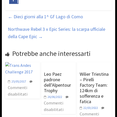
←
Dieci giorni alla 1^ Gf Lago di Como
Northwave Rebel 3 x Epic Series: la scarpa ufficiale
della Cape Epic
→
Potrebbe anche interessarti
Leo Paez
Wilier Triestina
padrone
– Pirelli
25/05/2017
dell’Alpentour
Factory Team:
Commenti
Trophy
124km di
disabilitati
sofferenza e
26/06/2022
fatica
Commenti
22/03/2022
disabilitati
Commenti