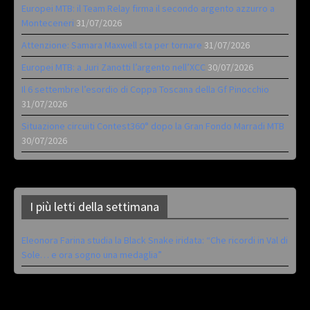
Europei MTB: il Team Relay firma il secondo argento azzurro a
Monteceneri
31/07/2026
Attenzione: Samara Maxwell sta per tornare
31/07/2026
Europei MTB: a Juri Zanotti l’argento nell’XCC
30/07/2026
Il 6 settembre l’esordio di Coppa Toscana della Gf Pinocchio
31/07/2026
Situazione circuiti Contest360° dopo la Gran Fondo Marradi MTB
30/07/2026
I più letti della settimana
Eleonora Farina studia la Black Snake iridata: “Che ricordi in Val di
Sole… e ora sogno una medaglia”