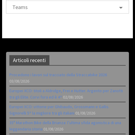
Teams
Articoli recenti
Procedono i lavori sul tracciato della Straccabike 2026
03/08/2026
Europei XCO: titoli a Aldridge, Frei e Hutter. Argento per Zanotti
tra gli Elite. Corvi fora ed è 4^
02/08/2026
Europei XCO: vittorie per Ghibaudo, Grossmann e Gallis.
Signorelli 5^ la migliore tra gli italiani
01/08/2026
35ª Marathon Bike della Brianza: l’ultima sfida agonistica di una
leggendaria storia
01/08/2026