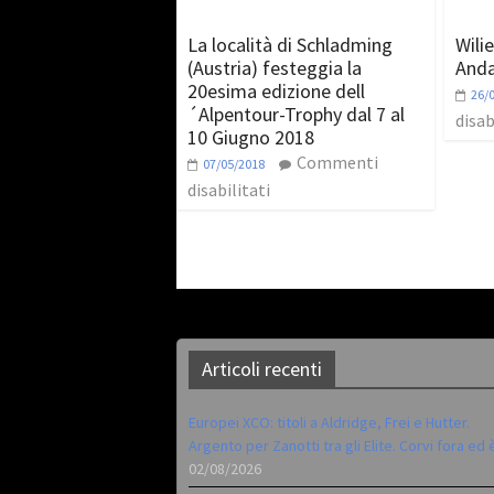
La località di Schladming
Wilie
(Austria) festeggia la
Anda
20esima edizione dell
26/
´Alpentour-Trophy dal 7 al
disab
10 Giugno 2018
Commenti
07/05/2018
disabilitati
Articoli recenti
Europei XCO: titoli a Aldridge, Frei e Hutter.
Argento per Zanotti tra gli Elite. Corvi fora ed 
02/08/2026