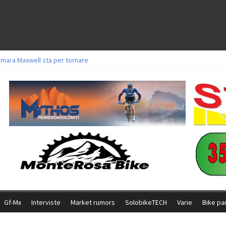
amara Maxwell sta per tornare
toli a Aldridge, Frei e Hutter. Argento per Zanotti tra gli Elite. Corvi fora ed 
ttorie per Ghibaudo, Grossmann e Gallis. Signorelli 5^ la migliore tra gli ital
ike della Brianza: l’ultima sfida agonistica di una leggendaria storia
l Team Relay firma il secondo argento azzurro a Monteceneri
Gf-Mx
Interviste
Market rumors
SolobikeTECH
Varie
Bike pa