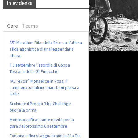
In evidenza
Gare
Teams
35ª Marathon Bike della Brianza: l’ultima
sfida agonistica di una leggendaria
storia
Il 6 settembre l’esordio di Coppa
Toscana della Gf Pinocchio
“Au revoir” Monselice in Rosa. Il
campionato italiano marathon passa a
Gallio
Si chiude il Prealpi Bike Challenge:
buona la prima
Monterosa Bike: tante novità per la
gara del prossimo 6 settembre
Fontana e Nisi si aggiudicano la 31a Troi