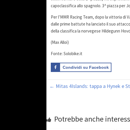
capoclassifica allo spagnolo. 3^ piazza per 
Per l’MMR Racing Team, dopo la vittoria di Va
dalle prime battute ha lanciato il suo attacco 
della classifica la norvegese Hildegunn Hov
(Max Alloi)
Fonte: Solobike.it
Condividi su Facebook
←
Mitas 4Islands: tappa a Hynek e Sto
Potrebbe anche interess