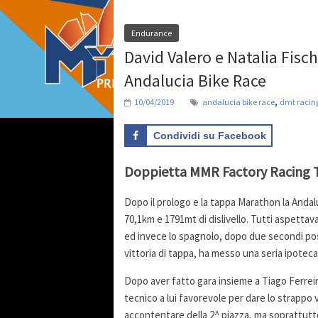
Endurance
David Valero e Natalia Fisc
Andalucia Bike Race
,
10/04/2019
andalucia bike race
dmt racin
Condividi su Facebook
Doppietta MMR Factory Racing T
Dopo il prologo e la tappa Marathon la Anda
70,1km e 1791mt di dislivello. Tutti aspettav
ed invece lo spagnolo, dopo due secondi post
vittoria di tappa, ha messo una seria ipoteca s
Dopo aver fatto gara insieme a Tiago Ferreira
tecnico a lui favorevole per dare lo strappo 
accontentare della 2^ piazza, ma soprattutto