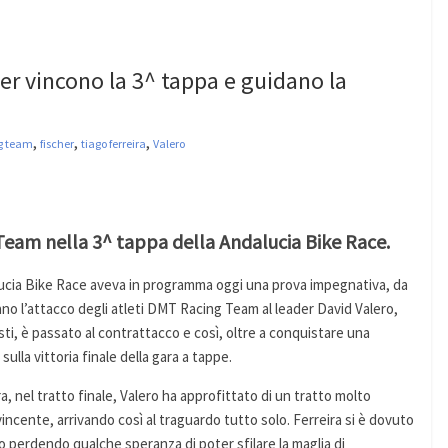
her vincono la 3^ tappa e guidano la
,
,
,
g team
fischer
tiago ferreira
Valero
eam nella 3^ tappa della Andalucia Bike Race.
lucia Bike Race aveva in programma oggi una prova impegnativa, da
ano l’attacco degli atleti DMT Racing Team al leader David Valero,
i, è passato al contrattacco e così, oltre a conquistare una
ulla vittoria finale della gara a tappe.
, nel tratto finale, Valero ha approfittato di un tratto molto
vincente, arrivando così al traguardo tutto solo. Ferreira si è dovuto
 perdendo qualche speranza di poter sfilare la maglia di