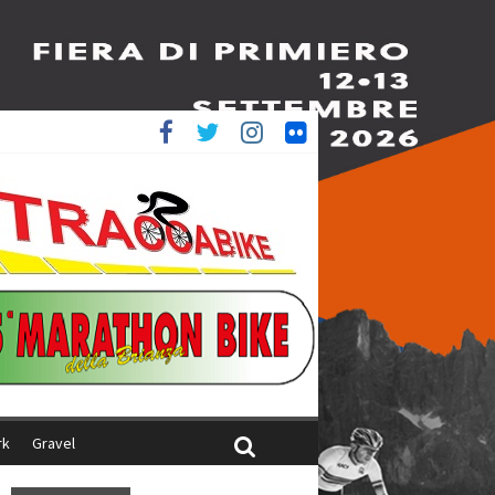
è 4^
iani
rk
Gravel