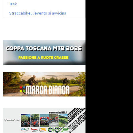
Trek
Straccabike, l’evento si avvicina