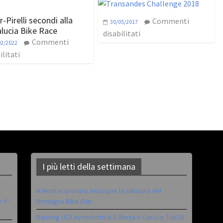
r-Pirelli secondi alla
Commenti
30/05/2017
lucia Bike Race
disabilitati
Commenti
02/2022
ilitati
I più letti della settimana
A Montecoronaro festa per la chiusura del
è 4^
Romagna Bike Cup
Ranking UCI: Avondetto N.2. Berta e Corvi in Top10