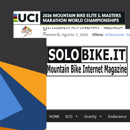
venerdì, Agosto 7, 2026
Ultima:
Attenzione: S
Europei XCO: ti
Europei XCO: vi
35ª Marathon B
Europei MTB: i
HOME
XCO
Gravity
Endurance