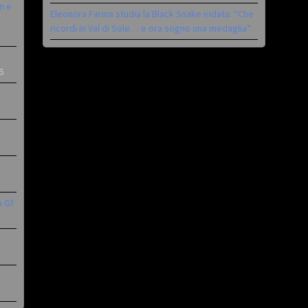
n e
Eleonora Farina studia la Black Snake iridata: “Che
ricordi in Val di Sole… e ora sogno una medaglia”
6
a Gf