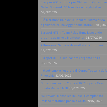
Europei XCO: vittorie per Ghibaudo, Grossman
Gallis. Signorelli 5^ la migliore tra gli italiani
01/08/2026
35ª Marathon Bike della Brianza: l’ultima sfida
agonistica di una leggendaria storia
01/08/202
Europei MTB: il Team Relay firma il secondo
argento azzurro a Monteceneri
31/07/2026
Attenzione: Samara Maxwell sta per tornare
31/07/2026
Europei MTB: a Juri Zanotti l’argento nell’XCC
30/07/2026
Il 6 settembre l’esordio di Coppa Toscana dell
Pinocchio
31/07/2026
Situazione circuiti Contest360° dopo la Gran
Fondo Marradi MTB
30/07/2026
“Au revoir” Monselice in Rosa. Il campionato
italiano marathon passa a Gallio
29/07/2026