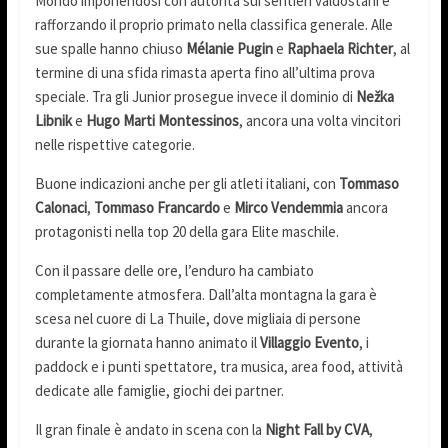
Mondo imponendosi con autorità sui sentieri valdostani e
rafforzando il proprio primato nella classifica generale. Alle
sue spalle hanno chiuso
Mélanie Pugin
e
Raphaela Richter
, al
termine di una sfida rimasta aperta fino all’ultima prova
speciale. Tra gli Junior prosegue invece il dominio di
Nežka
Libnik
e
Hugo Marti Montessinos
, ancora una volta vincitori
nelle rispettive categorie.
Buone indicazioni anche per gli atleti italiani, con
Tommaso
Calonaci
,
Tommaso Francardo
e
Mirco Vendemmia
ancora
protagonisti nella top 20 della gara Elite maschile.
Con il passare delle ore, l’enduro ha cambiato
completamente atmosfera. Dall’alta montagna la gara è
scesa nel cuore di La Thuile, dove migliaia di persone
durante la giornata hanno animato il
Villaggio Evento
, i
paddock e i punti spettatore, tra musica, area food, attività
dedicate alle famiglie, giochi dei partner.
Il gran finale è andato in scena con la
Night Fall by CVA
,