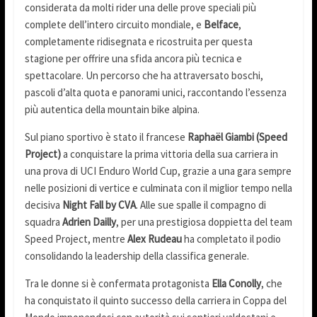
considerata da molti rider una delle prove speciali più
complete dell’intero circuito mondiale, e
Belface
,
completamente ridisegnata e ricostruita per questa
stagione per offrire una sfida ancora più tecnica e
spettacolare. Un percorso che ha attraversato boschi,
pascoli d’alta quota e panorami unici, raccontando l’essenza
più autentica della mountain bike alpina.
Sul piano sportivo è stato il francese
Raphaël Giambi (Speed
Project)
a conquistare la prima vittoria della sua carriera in
una prova di UCI Enduro World Cup, grazie a una gara sempre
nelle posizioni di vertice e culminata con il miglior tempo nella
decisiva
Night Fall by CVA
. Alle sue spalle il compagno di
squadra
Adrien Dailly
, per una prestigiosa doppietta del team
Speed Project, mentre
Alex Rudeau
ha completato il podio
consolidando la leadership della classifica generale.
Tra le donne si è confermata protagonista
Ella Conolly
, che
ha conquistato il quinto successo della carriera in Coppa del