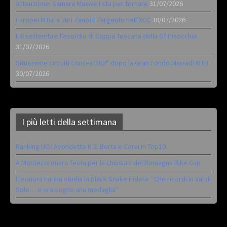
Attenzione: Samara Maxwell sta per tornare
31/07/2026
Europei MTB: a Juri Zanotti l’argento nell’XCC
30/07/2026
Il 6 settembre l’esordio di Coppa Toscana della Gf Pinocchio
31/07/2026
Situazione circuiti Contest360° dopo la Gran Fondo Marradi MTB
30/07/2026
I più letti della settimana
Ranking UCI: Avondetto N.2. Berta e Corvi in Top10
A Montecoronaro festa per la chiusura del Romagna Bike Cup
Eleonora Farina studia la Black Snake iridata: “Che ricordi in Val di
Sole… e ora sogno una medaglia”