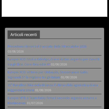
Articoli recenti
Procedono i lavori sul tracciato della Straccabike 2026
03/08/2026
Europei XCO: titoli a Aldridge, Frei e Hutter. Argento per Zanotti
tra gli Elite. Corvi fora ed è 4^
02/08/2026
Europei XCO: vittorie per Ghibaudo, Grossmann e Gallis.
Signorelli 5^ la migliore tra gli italiani
01/08/2026
35ª Marathon Bike della Brianza: l’ultima sfida agonistica di una
leggendaria storia
01/08/2026
Europei MTB: il Team Relay firma il secondo argento azzurro a
Monteceneri
31/07/2026