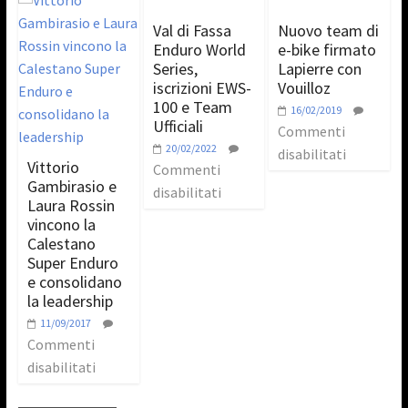
Val di Fassa
Nuovo team di
Enduro World
e-bike firmato
Series,
Lapierre con
iscrizioni EWS-
Vouilloz
100 e Team
16/02/2019
Ufficiali
Commenti
20/02/2022
disabilitati
Vittorio
Commenti
Gambirasio e
disabilitati
Laura Rossin
vincono la
Calestano
Super Enduro
e consolidano
la leadership
11/09/2017
Commenti
disabilitati