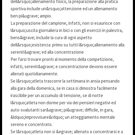
dell&rsquo;allenamento fisico, la preparazione alla pratica
sportiva include un&rsquo;attenzione ed un allenamento
ben pi&ugrave; ampio.
La preparazione del campione, infatti, non si esaurisce con
l&rsquo;uscita giornaliera in bici o con gli esercizi in palestra,
bens&igrave; include la cura di ogni aspetto
dell&rsquo;esistenza: primo su tutti l&rsquo;allenamento alla
serenit&agrave; ed alla concentrazione
Per farsi trovare pronti al momento della competizione,
infatti, serenit&agrave; e concentrazione devono essere
allenati quotidianamente.
Se l&rsquo;atleta trascorre la settimana in ansia pensando
alla gara della domenica, se in casa si dimostra facilmente
irascibile per un accumulo di tensione, se di notte
l&rsquo;atleta non dorme per via dei pensieri negativi ed
auto-svalutanti sar&agrave; pi&ugrave; difficile, in gara,
&ldquo;improvvisare&rdquo; un atteggiamento mentale
sereno e concentrato.
Se l&rsquo;atleta non si &egrave; allenato a concentrarsi e a