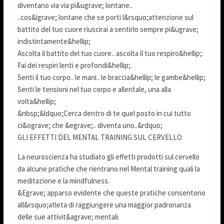
diventano via via pi&ugrave; lontane..
..cos&igrave; lontane che se porti l&rsquo;attenzione sul
battito del tuo cuore riuscirai a sentirlo sempre pi&ugrave;
indistintamente&hellip;
Ascolta il battito del tuo cuore.. ascolta il tuo respiro&hellip;.
Fai dei respiri lenti e profondi&hellip;.
Senti il tuo corpo.. le mani.. le braccia&hellip; le gambe&hellip;
Senti le tensioni nel tuo corpo e allentale, una alla
volta&hellip;
&nbsp;&ldquo;Cerca dentro di te quel posto in cui tutto
ci&ograve; che &egrave;.. diventa uno..&rdquo;
GLI EFFETTI DEL MENTAL TRAINING SUL CERVELLO
La neuroscienza ha studiato gli effetti prodotti sul cervello
da alcune pratiche che rientrano nel Mental training quali la
meditazione e la mindfulness.
&Egrave; apparso evidente che queste pratiche consentono
all&rsquo;atleta di raggiungere una maggior padronanza
delle sue attivit&agrave; mentali.