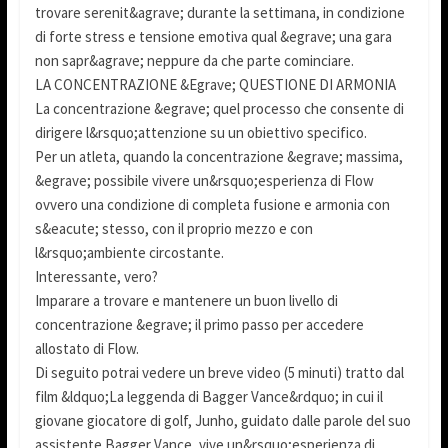
trovare serenit&agrave; durante la settimana, in condizione
di forte stress e tensione emotiva qual &egrave; una gara
non sapr&agrave; neppure da che parte cominciare.
LA CONCENTRAZIONE &Egrave; QUESTIONE DI ARMONIA
La concentrazione &egrave; quel processo che consente di
dirigere l&rsquo;attenzione su un obiettivo specifico.
Per un atleta, quando la concentrazione &egrave; massima,
&egrave; possibile vivere un&rsquo;esperienza di Flow
ovvero una condizione di completa fusione e armonia con
s&eacute; stesso, con il proprio mezzo e con
l&rsquo;ambiente circostante.
Interessante, vero?
Imparare a trovare e mantenere un buon livello di
concentrazione &egrave; il primo passo per accedere
allostato di Flow.
Di seguito potrai vedere un breve video (5 minuti) tratto dal
film &ldquo;La leggenda di Bagger Vance&rdquo; in cui il
giovane giocatore di golf, Junho, guidato dalle parole del suo
assistente Bagger Vance, vive un&rsquo;esperienza di