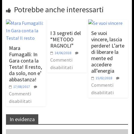
Potrebbe anche interessarti
I 3 segreti del
Se vuoi
“METODO
vincere, lascia
RAGNOLI”
perdere! L’arte
Mara
di liberare la
14/06/2018
Fumagalli: In
mente ed
Commenti
Gara conta la
accedere
Testa! Il resto,
disabilitati
all’energia
da solo, non e’
15/02/2018
abbastanza!
Commenti
17/08/2017
disabilitati
Commenti
disabilitati
In evidenza