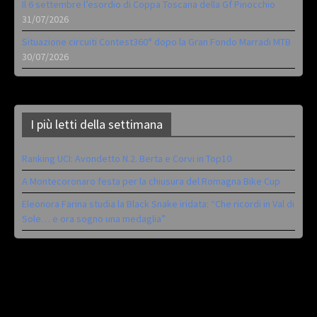
Il 6 settembre l’esordio di Coppa Toscana della Gf Pinocchio
31/07/2026
Situazione circuiti Contest360° dopo la Gran Fondo Marradi MTB
30/07/2026
I più letti della settimana
Ranking UCI: Avondetto N.2. Berta e Corvi in Top10
A Montecoronaro festa per la chiusura del Romagna Bike Cup
Eleonora Farina studia la Black Snake iridata: “Che ricordi in Val di
Sole… e ora sogno una medaglia”