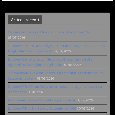
Articoli recenti
Procedono i lavori sul tracciato della Straccabike 2026
03/08/2026
Europei XCO: titoli a Aldridge, Frei e Hutter. Argento per Zanotti
tra gli Elite. Corvi fora ed è 4^
02/08/2026
Europei XCO: vittorie per Ghibaudo, Grossmann e Gallis.
Signorelli 5^ la migliore tra gli italiani
01/08/2026
35ª Marathon Bike della Brianza: l’ultima sfida agonistica di una
leggendaria storia
01/08/2026
Europei MTB: il Team Relay firma il secondo argento azzurro a
Monteceneri
31/07/2026
Attenzione: Samara Maxwell sta per tornare
31/07/2026
Europei MTB: a Juri Zanotti l’argento nell’XCC
30/07/2026