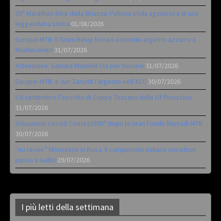
35ª Marathon Bike della Brianza: l’ultima sfida agonistica di una
leggendaria storia
01/08/2026
Europei MTB: il Team Relay firma il secondo argento azzurro a
Monteceneri
31/07/2026
Attenzione: Samara Maxwell sta per tornare
31/07/2026
Europei MTB: a Juri Zanotti l’argento nell’XCC
30/07/2026
Il 6 settembre l’esordio di Coppa Toscana della Gf Pinocchio
31/07/2026
Situazione circuiti Contest360° dopo la Gran Fondo Marradi MTB
30/07/2026
“Au revoir” Monselice in Rosa. Il campionato italiano marathon
passa a Gallio
29/07/2026
I più letti della settimana