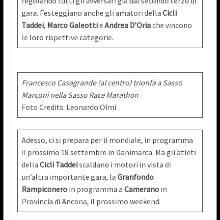
regolando tutti gli avversari già dal secondo terzo di
gara. Festeggiano anche gli amatori della
Cicli
Taddei
,
Marco Galeotti
e
Andrea D’Oria
che vincono
le loro rispettive categorie.
Francesco Casagrande (al centro) trionfa a Sasso
Marconi nella Sasso Race Marathon
Foto Credits: Leonardo Olmi
Adesso, ci si prepara per il mondiale, in programma
il prossimo 18 settembre in Danimarca. Ma gli atleti
della
Cicli Taddei
scaldano i motori in vista di
un’altra importante gara, la
Granfondo
Rampiconero
in programma a
Camerano
in
Provincia di Ancona, il prossimo weekend.