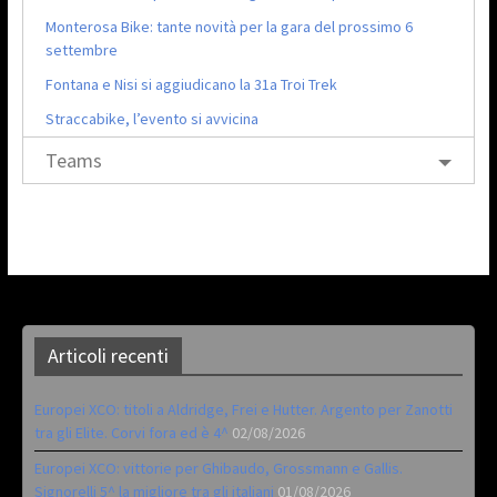
Monterosa Bike: tante novità per la gara del prossimo 6
settembre
Fontana e Nisi si aggiudicano la 31a Troi Trek
Straccabike, l’evento si avvicina
Teams
Articoli recenti
Europei XCO: titoli a Aldridge, Frei e Hutter. Argento per Zanotti
tra gli Elite. Corvi fora ed è 4^
02/08/2026
Europei XCO: vittorie per Ghibaudo, Grossmann e Gallis.
Signorelli 5^ la migliore tra gli italiani
01/08/2026