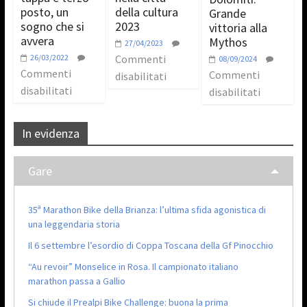
posto, un
della cultura
Grande
sogno che si
2023
vittoria alla
avvera
Mythos
27/04/2023
26/03/2022
Commenti
08/09/2024
Commenti
Commenti
disabilitati
disabilitati
disabilitati
In evidenza
Gare
35ª Marathon Bike della Brianza: l’ultima sfida agonistica di
una leggendaria storia
Il 6 settembre l’esordio di Coppa Toscana della Gf Pinocchio
“Au revoir” Monselice in Rosa. Il campionato italiano
marathon passa a Gallio
Si chiude il Prealpi Bike Challenge: buona la prima