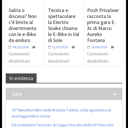
Salita o
Tecnica e
Posh Privateer
discesa? Non
spettacolare:
racconta la
c’è limite al
la Electric
prima gara E-
divertimento
Snake chiama
Xc di Marco
con le e-Bike
le E-Bike in Val
Aurelio
da enduro
di Sole
Fontana
04/10/2018
11/07/2019
19/04/2019
Commenti
Commenti
Commenti
disabilitati
disabilitati
disabilitati
In evidenza
Gare
35ª Marathon Bike della Brianza: l’ultima sfida agonistica di
una leggendaria storia
Il 6 settembre l’esordio di Coppa Toscana della Gf Pinocchio