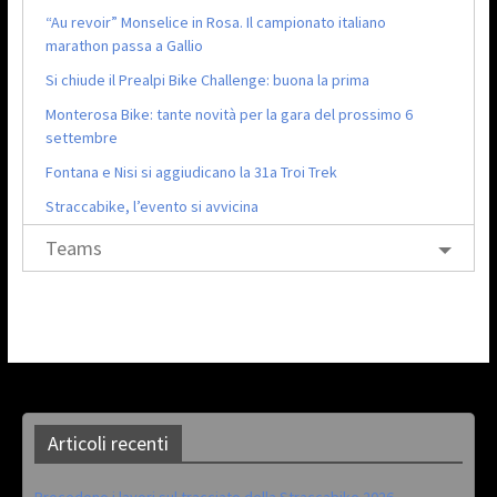
“Au revoir” Monselice in Rosa. Il campionato italiano
marathon passa a Gallio
Si chiude il Prealpi Bike Challenge: buona la prima
Monterosa Bike: tante novità per la gara del prossimo 6
settembre
Fontana e Nisi si aggiudicano la 31a Troi Trek
Straccabike, l’evento si avvicina
Teams
Articoli recenti
Procedono i lavori sul tracciato della Straccabike 2026