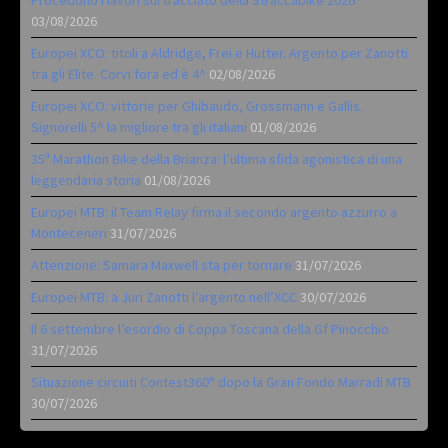
03/08/2026
Europei XCO: titoli a Aldridge, Frei e Hutter. Argento per Zanotti
tra gli Elite. Corvi fora ed è 4^
02/08/2026
Europei XCO: vittorie per Ghibaudo, Grossmann e Gallis.
Signorelli 5^ la migliore tra gli italiani
01/08/2026
35ª Marathon Bike della Brianza: l’ultima sfida agonistica di una
leggendaria storia
01/08/2026
Europei MTB: il Team Relay firma il secondo argento azzurro a
Monteceneri
31/07/2026
Attenzione: Samara Maxwell sta per tornare
31/07/2026
Europei MTB: a Juri Zanotti l’argento nell’XCC
30/07/2026
Il 6 settembre l’esordio di Coppa Toscana della Gf Pinocchio
31/07/2026
Situazione circuiti Contest360° dopo la Gran Fondo Marradi MTB
30/07/2026