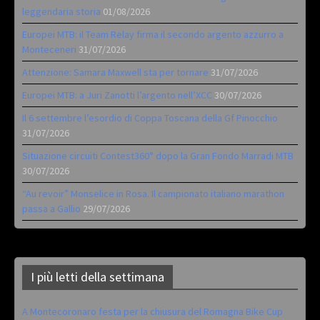
leggendaria storia
01/08/2026
Europei MTB: il Team Relay firma il secondo argento azzurro a
Monteceneri
31/07/2026
Attenzione: Samara Maxwell sta per tornare
31/07/2026
Europei MTB: a Juri Zanotti l’argento nell’XCC
30/07/2026
Il 6 settembre l’esordio di Coppa Toscana della Gf Pinocchio
31/07/2026
Situazione circuiti Contest360° dopo la Gran Fondo Marradi MTB
30/07/2026
“Au revoir” Monselice in Rosa. Il campionato italiano marathon
passa a Gallio
29/07/2026
I più letti della settimana
A Montecoronaro festa per la chiusura del Romagna Bike Cup