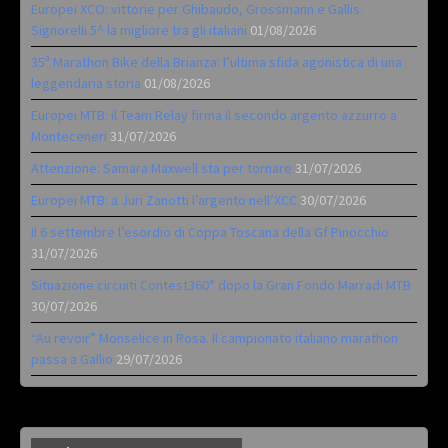
Europei XCO: vittorie per Ghibaudo, Grossmann e Gallis.
Signorelli 5^ la migliore tra gli italiani
01/08/2026
35ª Marathon Bike della Brianza: l’ultima sfida agonistica di una
leggendaria storia
01/08/2026
Europei MTB: il Team Relay firma il secondo argento azzurro a
Monteceneri
31/07/2026
Attenzione: Samara Maxwell sta per tornare
31/07/2026
Europei MTB: a Juri Zanotti l’argento nell’XCC
30/07/2026
Il 6 settembre l’esordio di Coppa Toscana della Gf Pinocchio
31/07/2026
Situazione circuiti Contest360° dopo la Gran Fondo Marradi MTB
30/07/2026
“Au revoir” Monselice in Rosa. Il campionato italiano marathon
passa a Gallio
29/07/2026