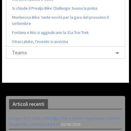
Si chiude il Prealpi Bike Challenge: buona la prima
Monterosa Bike: tante novità per la gara del prossimo 6
settembre
Fontana e Nisi si aggiudicano la 31a Troi Trek
Straccabike, l’evento si avvicina
Teams
Articoli recenti
Europei XCO: titoli a Aldridge, Frei e Hutter. Argento per Zanotti
tra gli Elite. Corvi fora ed è 4^
02/08/2026