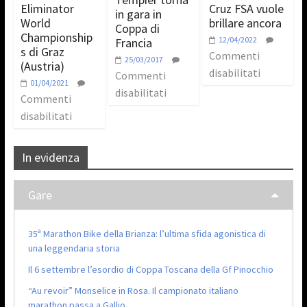
Eliminator
Cruz FSA vuole
in gara in
World
brillare ancora
Coppa di
Championship
12/04/2022
Francia
s di Graz
Commenti
25/03/2017
(Austria)
disabilitati
Commenti
01/04/2021
disabilitati
Commenti
disabilitati
In evidenza
Gare
35ª Marathon Bike della Brianza: l’ultima sfida agonistica di
una leggendaria storia
Il 6 settembre l’esordio di Coppa Toscana della Gf Pinocchio
“Au revoir” Monselice in Rosa. Il campionato italiano
marathon passa a Gallio