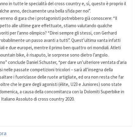
nno in tutte le specialità del cross country e, sì, questo è proprio il
alche anno, decisamente una bella sfida per noi”.
terreno di gara che i protagonisti potrebbero già conoscere: “Il
spetto alle ultime gare effettuate, stiamo valutando qualche
iti per l’anno olimpico? “Direi sempre gli stessi, con Gerhard
babilmente un passo avanti a tutti”. Quest’ultima vanta infatti
diali e due europei, mentre il primo ben quattro ori mondiali. Atleti
mountain bike, è risaputo, le sorprese sono dietro l’angolo.
no” conclude Daniel Schuster, “per dare un’ulteriore ventata d’aria
si nelle passate competizioni tricolori – sarà all’insegna della
altare i fuoriclasse delle ruote artigliate, ed ora non resta che far
oltre che le gare degli agonisti (élite, U23 e Juniores) sono state
i domenica, a causa della concomitanza con la Dolomiti Superbike in
Italiano Assoluto di cross country 2020.
ora