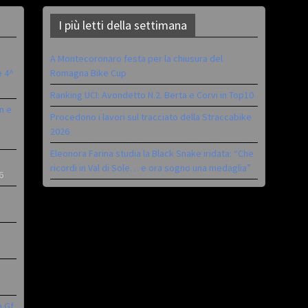
I più letti della settimana
A Montecoronaro festa per la chiusura del
è 4^
Romagna Bike Cup
Ranking UCI: Avondetto N.2. Berta e Corvi in Top10
n e
Procedono i lavori sul tracciato della Straccabike
2026
Eleonora Farina studia la Black Snake iridata: “Che
ricordi in Val di Sole… e ora sogno una medaglia”
6
a Gf