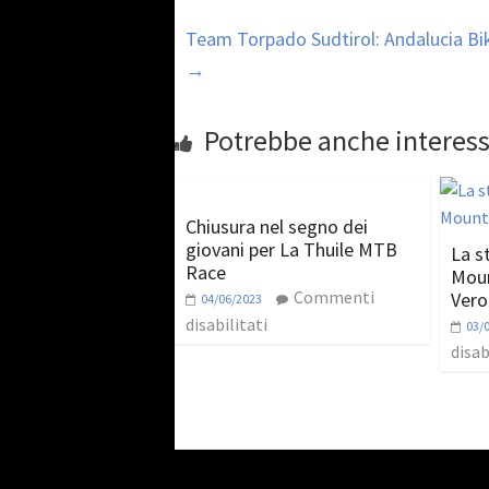
Team Torpado Sudtirol: Andalucia Bi
→
Potrebbe anche interess
Chiusura nel segno dei
giovani per La Thuile MTB
La s
Race
Moun
Commenti
Vero
04/06/2023
disabilitati
03/
disab