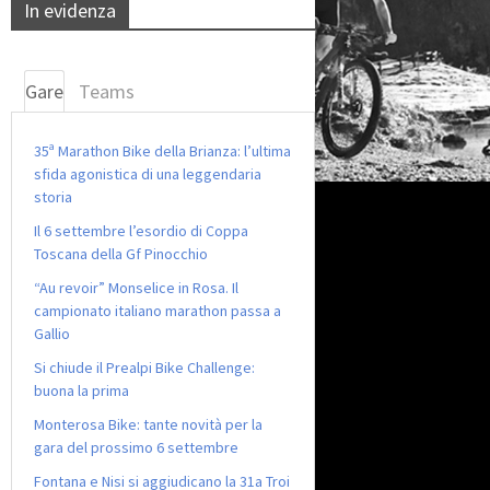
In evidenza
Gare
Teams
35ª Marathon Bike della Brianza: l’ultima
sfida agonistica di una leggendaria
storia
Il 6 settembre l’esordio di Coppa
Toscana della Gf Pinocchio
“Au revoir” Monselice in Rosa. Il
campionato italiano marathon passa a
Gallio
Si chiude il Prealpi Bike Challenge:
buona la prima
Monterosa Bike: tante novità per la
gara del prossimo 6 settembre
Fontana e Nisi si aggiudicano la 31a Troi