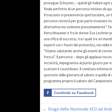
prosegue Schuster, – quindi gli Italiani ogni a
finale perfetto di un percorso iniziato da qu
Il tracciato si preannuncia spettacolare, un 
percorso resterà per gran parte invariato ri
alternativa ma vedremo prossimamente”. Favor
Kerschbaumer e fra le donne Eva Lechner pro
una sfilza di successi, tra i quali tre ori mon
esperti con i favori dei pronostici, ma nella 
“Stiamo valutando anche gli eventi di contor
fresca”. Il percorso – dopo gli applausi riscos
tecnicità, impegnativo al punto giusto per es
scattare il countdown. Il comitato informa in
spostate dalla giornata di sabato a quella d
programma proprio il sabato del Campionato 
Condividi su Facebook
←
Stage della Nazionale XCO ad And