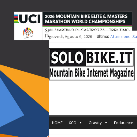
giovedì, Agosto 6, 2026
Ultima:
Attenzione: Sa
Europei XCO: ti
Europei XCO: vi
35ª Marathon Bi
Europei MTB: i
HOME
XCO
Gravity
Endurance