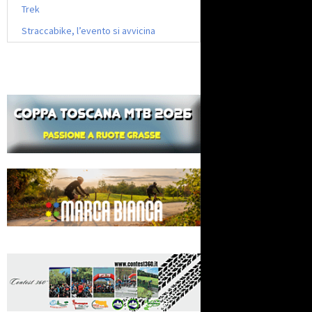
Trek
Straccabike, l’evento si avvicina