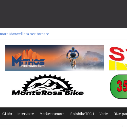
mara Maxwell sta per tornare
toli a Aldridge, Frei e Hutter. Argento per Zanotti tra gli Elite. Corvi fora ed 
ttorie per Ghibaudo, Grossmann e Gallis. Signorelli 5^ la migliore tra gli itali
ke della Brianza: l’ultima sfida agonistica di una leggendaria storia
l Team Relay firma il secondo argento azzurro a Monteceneri
Gf-Mx
Interviste
Market rumors
SolobikeTECH
Varie
Bike pa