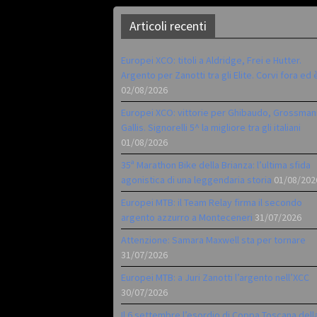
Articoli recenti
Europei XCO: titoli a Aldridge, Frei e Hutter.
Argento per Zanotti tra gli Elite. Corvi fora ed 
02/08/2026
Europei XCO: vittorie per Ghibaudo, Grossman
Gallis. Signorelli 5^ la migliore tra gli italiani
01/08/2026
35ª Marathon Bike della Brianza: l’ultima sfida
agonistica di una leggendaria storia
01/08/202
Europei MTB: il Team Relay firma il secondo
argento azzurro a Monteceneri
31/07/2026
Attenzione: Samara Maxwell sta per tornare
31/07/2026
Europei MTB: a Juri Zanotti l’argento nell’XCC
30/07/2026
Il 6 settembre l’esordio di Coppa Toscana dell