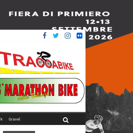
è 4^
ani
rk
Gravel