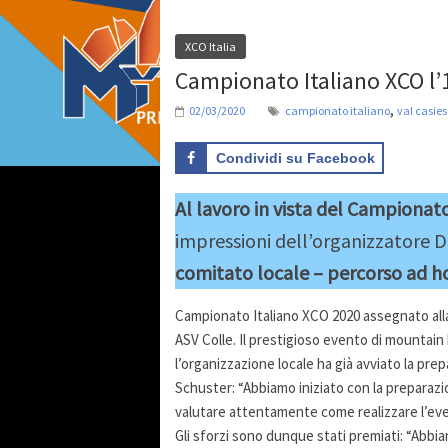
XCO Italia
Campionato Italiano XCO l’1
,
02/03/2020
campionato italiano
val casies
Condividi su Facebook
Al lavoro in vista del Campionat
impressioni dell’organizzatore D
comitato locale – percorso ad h
Campionato Italiano XCO 2020 assegnato alla 
ASV Colle. Il prestigioso evento di mountain bi
l’organizzazione locale ha già avviato la pre
Schuster: “Abbiamo iniziato con la preparaz
valutare attentamente come realizzare l’eve
Gli sforzi sono dunque stati premiati: “Abbiam