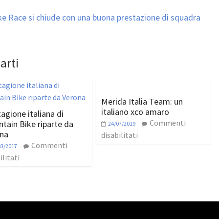
ke Race si chiude con una buona prestazione di squadra
arti
Merida Italia Team: un
italiano xco amaro
tagione italiana di
Commenti
tain Bike riparte da
24/07/2019
na
disabilitati
Commenti
03/2017
ilitati