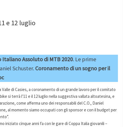
1 e 12 luglio
o Italiano Assoluto di MTB 2020
. Le prime
aniel Schuster.
Coronamento di un sogno per il
oc
Valle di Casies, a coronamento di un grande lavoro per il comitato
ke si terrà l’11 e il 12 luglio nella suggestiva vallata altoatesina, e
parazione, come afferma uno dei responsabili del C.O., Daniel
ione, al momento siamo occupati con gli sponsor e con il budget per
nto”.
o iniziato cinque anni fa con le gare di Coppa Italia giovanili –