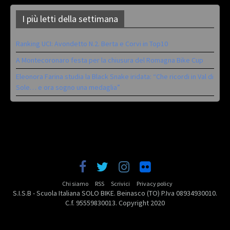
I più letti della settimana
Ranking UCI: Avondetto N.2. Berta e Corvi in Top10
A Montecoronaro festa per la chiusura del Romagna Bike Cup
Eleonora Farina studia la Black Snake iridata: “Che ricordi in Val di
Sole… e ora sogno una medaglia”
Chi siamo
RSS
Scrivici
Privacy policy
S.I.S.B - Scuola Italiana SOLO BIKE. Beinasco (TO) P.Iva 08934930010.
C.f. 95559830013. Copyright 2020