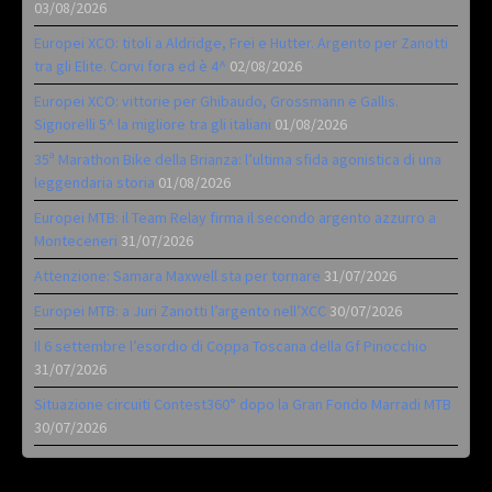
03/08/2026
Europei XCO: titoli a Aldridge, Frei e Hutter. Argento per Zanotti
tra gli Elite. Corvi fora ed è 4^
02/08/2026
Europei XCO: vittorie per Ghibaudo, Grossmann e Gallis.
Signorelli 5^ la migliore tra gli italiani
01/08/2026
35ª Marathon Bike della Brianza: l’ultima sfida agonistica di una
leggendaria storia
01/08/2026
Europei MTB: il Team Relay firma il secondo argento azzurro a
Monteceneri
31/07/2026
Attenzione: Samara Maxwell sta per tornare
31/07/2026
Europei MTB: a Juri Zanotti l’argento nell’XCC
30/07/2026
Il 6 settembre l’esordio di Coppa Toscana della Gf Pinocchio
31/07/2026
Situazione circuiti Contest360° dopo la Gran Fondo Marradi MTB
30/07/2026