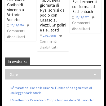
Tabor: nella
Eva Lechner si
Gariboldi
giornata di
conferma ad
vincono a
Nys, sorrisi da
Eschenbach
Vittorio
podio con
11/12/2017
Veneto
Casasola,
Commenti
Viezzi, Grigolini
20/12/2020
disabilitati
e Pellizotti
Commenti
23/11/2025
disabilitati
Commenti
disabilitati
In evidenza
Gare
35ª Marathon Bike della Brianza: l’ultima sfida agonistica di
una leggendaria storia
Il 6 settembre l’esordio di Coppa Toscana della Gf Pinocchio