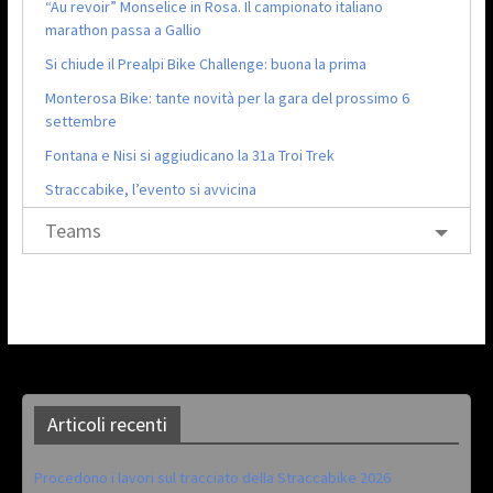
“Au revoir” Monselice in Rosa. Il campionato italiano
marathon passa a Gallio
Si chiude il Prealpi Bike Challenge: buona la prima
Monterosa Bike: tante novità per la gara del prossimo 6
settembre
Fontana e Nisi si aggiudicano la 31a Troi Trek
Straccabike, l’evento si avvicina
Teams
Articoli recenti
Procedono i lavori sul tracciato della Straccabike 2026